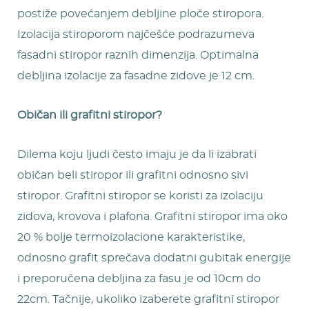
postiže povećanjem debljine ploče stiropora.
Izolacija stiroporom najčešće podrazumeva
fasadni stiropor raznih dimenzija. Optimalna
debljina izolacije za fasadne zidove je 12 cm.
Običan ili grafitni stiropor?
Dilema koju ljudi često imaju je da li izabrati
običan beli stiropor ili grafitni odnosno sivi
stiropor. Grafitni stiropor se koristi za izolaciju
zidova, krovova i plafona. Grafitni stiropor ima oko
20 % bolje termoizolacione karakteristike,
odnosno grafit sprečava dodatni gubitak energije
i preporučena debljina za fasu je od 10cm do
22cm. Tačnije, ukoliko izaberete grafitni stiropor