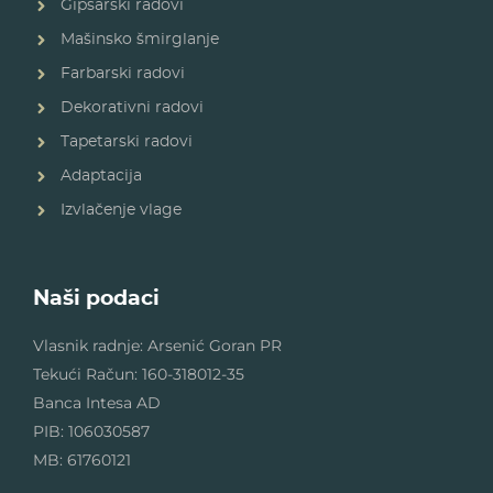
Gipsarski radovi
Mašinsko šmirglanje
Farbarski radovi
Dekorativni radovi
Tapetarski radovi
Adaptacija
Izvlačenje vlage
Naši podaci
Vlasnik radnje: Arsenić Goran PR
Tekući Račun: 160-318012-35
Banca Intesa AD
PIB: 106030587
MB: 61760121