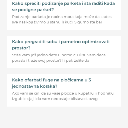
Kako sprečiti podizanje parketa i šta raditi kada
se podigne parket?
Podizanje parketa je noćna mora koja može da zadesi
sve nas koji živimo u stanu ili kući. Sigurno ste bar
Kako pregraditi sobu i pametno optimizovati
prostor?
Stiže vam još jedno dete u porodicu ili su vam deca
porasla i traže svoj prostor? Ili pak želite da
Kako ofarbati fuge na pločicama u 3
jednostavna koraka?
Ako vam se čini da su vaše pločice u kupatilu ili hodniku
izgubile sjaj i da vam nedostaje blistavost ovog