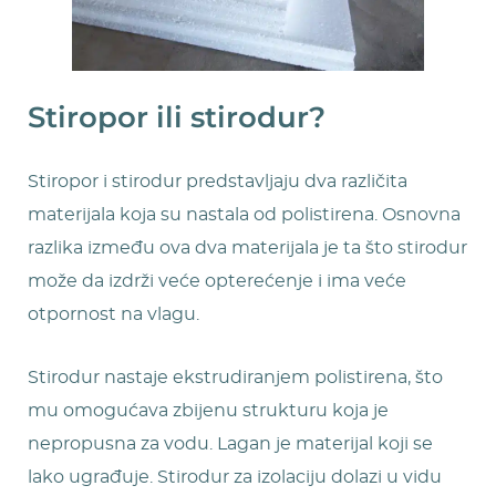
Stiropor ili stirodur?
Stiropor i stirodur predstavljaju dva različita
materijala koja su nastala od polistirena. Osnovna
razlika između ova dva materijala je ta što stirodur
može da izdrži veće opterećenje i ima veće
otpornost na vlagu.
Stirodur nastaje ekstrudiranjem polistirena, što
mu omogućava zbijenu strukturu koja je
nepropusna za vodu. Lagan je materijal koji se
lako ugrađuje. Stirodur za izolaciju dolazi u vidu