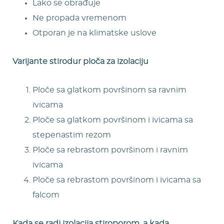
Lako se obrađuje
Ne propada vremenom
Otporan je na klimatske uslove
Varijante stirodur ploča za izolaciju
Ploče sa glatkom površinom sa ravnim
ivicama
Ploče sa glatkom površinom i ivicama sa
stepenastim rezom
Ploče sa rebrastom površinom i ravnim
ivicama
Ploče sa rebrastom površinom i ivicama sa
falcom
Kada se radi izolacija stiroporom, a kada