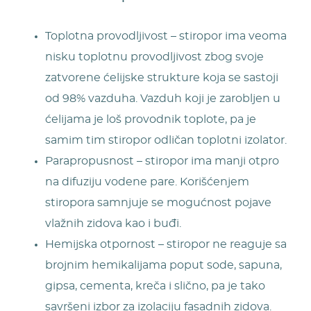
Toplotna provodljivost – stiropor ima veoma
nisku toplotnu provodljivost zbog svoje
zatvorene ćelijske strukture koja se sastoji
od 98% vazduha. Vazduh koji je zarobljen u
ćelijama je loš provodnik toplote, pa je
samim tim stiropor odličan toplotni izolator.
Parapropusnost – stiropor ima manji otpro
na difuziju vodene pare. Korišćenjem
stiropora samnjuje se mogućnost pojave
vlažnih zidova kao i buđi.
Hemijska otpornost – stiropor ne reaguje sa
brojnim hemikalijama poput sode, sapuna,
gipsa, cementa, kreča i slično, pa je tako
savršeni izbor za izolaciju fasadnih zidova.