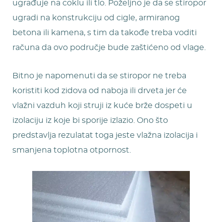
ugrađuje na coklu ili tlo. Poželjno je da se stiropor
ugradi na konstrukciju od cigle, armiranog
betona ili kamena, s tim da takođe treba voditi
računa da ovo područje bude zaštićeno od vlage.
Bitno je napomenuti da se stiropor ne treba
koristiti kod zidova od naboja ili drveta jer će
vlažni vazduh koji struji iz kuće brže dospeti u
izolaciju iz koje bi sporije izlazio. Ono što
predstavlja rezulatat toga jeste vlažna izolacija i
smanjena toplotna otpornost.