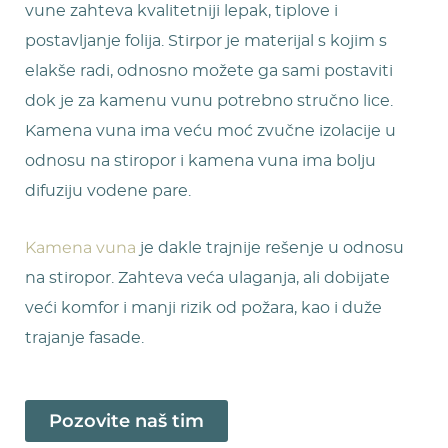
vune zahteva kvalitetniji lepak, tiplove i
postavljanje folija. Stirpor je materijal s kojim s
elakše radi, odnosno možete ga sami postaviti
dok je za kamenu vunu potrebno stručno lice.
Kamena vuna ima veću moć zvučne izolacije u
odnosu na stiropor i kamena vuna ima bolju
difuziju vodene pare.
Kamena vuna
je dakle trajnije rešenje u odnosu
na stiropor. Zahteva veća ulaganja, ali dobijate
veći komfor i manji rizik od požara, kao i duže
trajanje fasade.
Pozovite naš tim