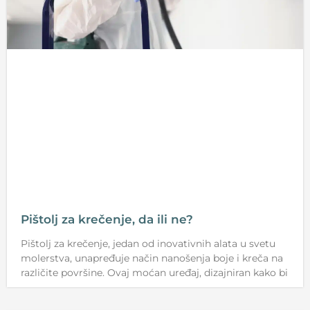
Pištolj za krečenje, da ili ne?
Pištolj za krečenje, jedan od inovativnih alata u svetu
molerstva, unapređuje način nanošenja boje i kreča na
različite površine. Ovaj moćan uređaj, dizajniran kako bi