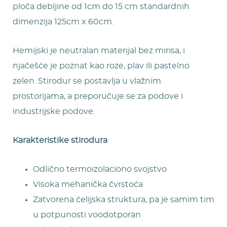
ploča debljine od 1cm do 15 cm standardnih
dimenzija 125cm x 60cm.
Hemijski je neutralan materijal bez mirisa, i
njačešće je poznat kao roze, plav ili pastelno
zelen. Stirodur se postavlja u vlažnim
prostorijama, a preporučuje se za podove i
industrijske podove.
Karakteristike stirodura
Odlično termoizolaciono svojstvo
Visoka mehanička čvrstoća
Zatvorena ćelijska struktura, pa je samim tim
u potpunosti voodotporan