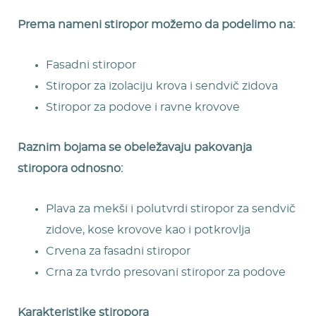
Prema nameni stiropor možemo da podelimo na:
Fasadni stiropor
Stiropor za izolaciju krova i sendvič zidova
Stiropor za podove i ravne krovove
Raznim bojama se obeležavaju pakovanja
stiropora odnosno:
Plava za mekši i polutvrdi stiropor za sendvič
zidove, kose krovove kao i potkrovlja
Crvena za fasadni stiropor
Crna za tvrdo presovani stiropor za podove
Karakteristike stiropora