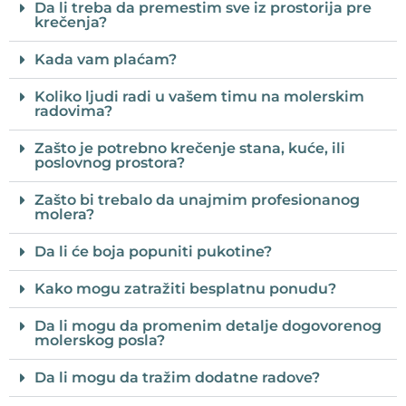
Da li treba da premestim sve iz prostorija pre
krečenja?
Kada vam plaćam?
Koliko ljudi radi u vašem timu na molerskim
radovima?
Zašto je potrebno krečenje stana, kuće, ili
poslovnog prostora?
Zašto bi trebalo da unajmim profesionanog
molera?
Da li će boja popuniti pukotine?
Kako mogu zatražiti besplatnu ponudu?
Da li mogu da promenim detalje dogovorenog
molerskog posla?
Da li mogu da tražim dodatne radove?