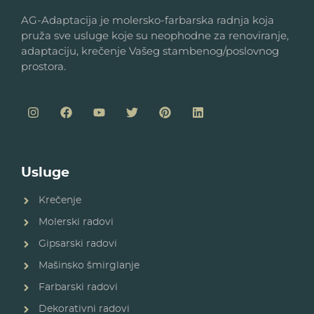
AG-Adaptacija je molersko-farbarska radnja koja
pruža sve usluge koje su neophodne za renoviranje,
adaptaciju, krečenje Vašeg stambenog/poslovnog
prostora.
Usluge
Krečenje
Molerski radovi
Gipsarski radovi
Mašinsko šmirglanje
Farbarski radovi
Dekorativni radovi