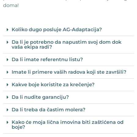
doma!
Koliko dugo posluje AG-Adaptacija?
Da li je potrebno da napustim svoj dom dok
vaša ekipa radi?
Da li imate referentnu listu?
Imate li primere vaših radova koji ste završili?
Kakve boje koristite za krečenje?
Da li nudite garanciju?
Da li treba da častim molera?
Kako će moja lična imovina biti zaštićena od
boje?