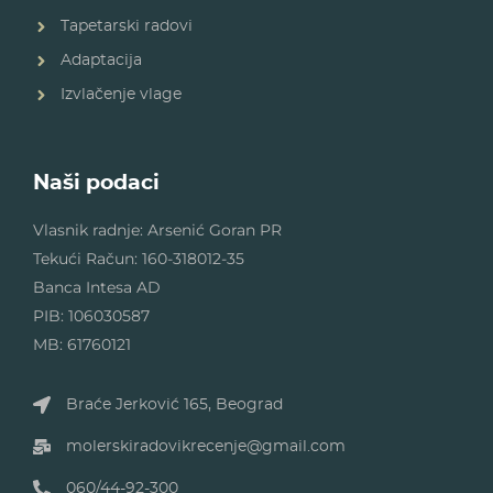
Tapetarski radovi
Adaptacija
Izvlačenje vlage
Naši podaci
Vlasnik radnje: Arsenić Goran PR
Tekući Račun: 160-318012-35
Banca Intesa AD
PIB: 106030587
MB: 61760121
Braće Jerković 165, Beograd
molerskiradovikrecenje@gmail.com
060/44-92-300