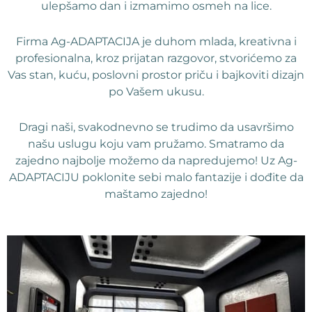
ulepšamo dan i izmamimo osmeh na lice.
Firma Ag-ADAPTACIJA je duhom mlada, kreativna i
profesionalna, kroz prijatan razgovor, stvorićemo za
Vas stan, kuću, poslovni prostor priču i bajkoviti dizajn
po Vašem ukusu.
Dragi naši, svakodnevno se trudimo da usavršimo
našu uslugu koju vam pružamo. Smatramo da
zajedno najbolje možemo da napredujemo! Uz Ag-
ADAPTACIJU poklonite sebi malo fantazije i dođite da
maštamo zajedno!