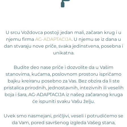
U srcu Voždovca postoji jedan mali, začaran krug i u
njemu firma
AG-ADAPTACIJA
. U njemu se iz dana u
dan stvaraju nove priče, svaka jedinstvena, posebna i
unikatna.
Budite deo nase priče i dozvolite da u Vašim
stanovima, kućama, poslovnom prostoru ispričamo
bajku kreiranu posebno za Vas. Bez obzira da li ste
pristalica prirodnih, jednostavnih, intezivnih ili veselih
boja i šara, AG-ADAPTACIJA iz našeg začaranog kruga
će ispuniti svaku Vašu želju.
Uvek smo nasmejani, pričljivi, veseli i potrudićemo se
da Vam, pored savršenog izgleda Vašeg stana,