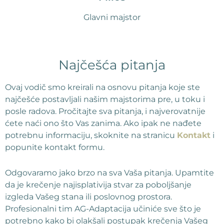
Glavni majstor
Najčešća pitanja
Ovaj vodič smo kreirali na osnovu pitanja koje ste
najčešće postavljali našim majstorima pre, u toku i
posle radova. Pročitajte sva pitanja, i najverovatnije
ćete naći ono što Vas zanima. Ako ipak ne nađete
potrebnu informaciju, skoknite na stranicu
Kontakt
i
popunite kontakt formu.
Odgovaramo jako brzo na sva Vaša pitanja. Upamtite
da je krečenje najisplativija stvar za poboljšanje
izgleda Vašeg stana ili poslovnog prostora.
Profesionalni tim AG-Adaptacija učiniće sve što je
potrebno kako bi olakšali postupak krečenja Vašeg