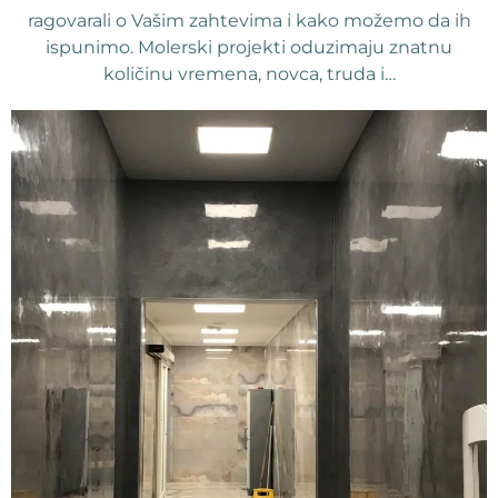
ragovarali o Vašim zahtevima i kako možemo da ih
ispunimo. Molerski projekti oduzimaju znatnu
količinu vremena, novca, truda i…