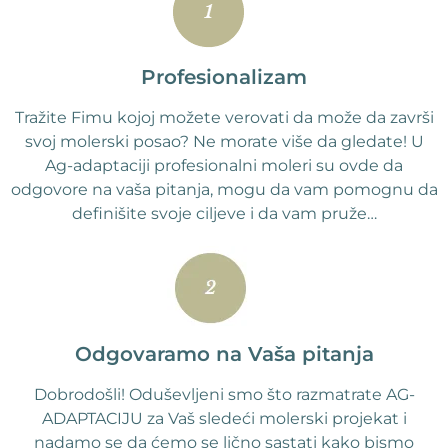
Profesionalizam
Tražite Fimu kojoj možete verovati da može da završi
svoj molerski posao? Ne morate više da gledate! U
Ag-adaptaciji profesionalni moleri su ovde da
odgovore na vaša pitanja, mogu da vam pomognu da
definišite svoje ciljeve i da vam pruže…
Odgovaramo na Vaša pitanja
Dobrodošli! Oduševljeni smo što razmatrate AG-
ADAPTACIJU za Vaš sledeći molerski projekat i
nadamo se da ćemo se lično sastati kako bismo