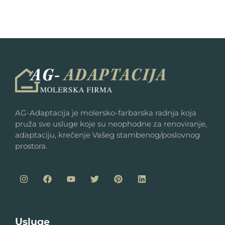
AG-Adaptacija je molersko-farbarska radnja koja
pruža sve usluge koje su neophodne za renoviranje,
adaptaciju, krečenje Vašeg stambenog/poslovnog
prostora.
Usluge