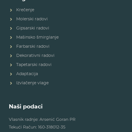
Krečenje
Molerski radovi
Gipsarski radovi
Mašinsko šmirglanje
Farbarski radovi
Dekorativni radovi
Tapetarski radovi
Adaptacija
Izvlačenje vlage
Naši podaci
Vlasnik radnje: Arsenić Goran PR
Tekući Račun: 160-318012-35