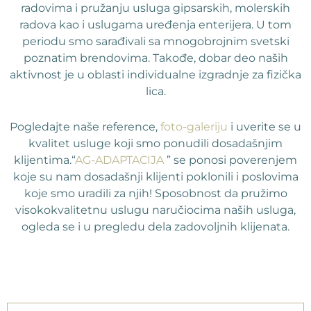
radovima i pružanju usluga gipsarskih, molerskih
radova kao i uslugama uređenja enterijera. U tom
periodu smo sarađivali sa mnogobrojnim svetski
poznatim brendovima. Takođe, dobar deo naših
aktivnost je u oblasti individualne izgradnje za fizička
lica.
Pogledajte naše reference,
foto-galeriju
i uverite se u
kvalitet usluge koji smo ponudili dosadašnjim
klijentima.“
AG-ADAPTACIJA
” se ponosi poverenjem
koje su nam dosadašnji klijenti poklonili i poslovima
koje smo uradili za njih! Sposobnost da pružimo
visokokvalitetnu uslugu naručiocima naših usluga,
ogleda se i u pregledu dela zadovoljnih klijenata.