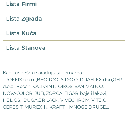
Lista Firmi
Lista Zgrada
Lista Kuća
Lista Stanova
Kao i uspešnu saradnju sa firmama :
-ROEFIX d.o.o. ,BEO TOOLS D.O.O ,DIJAFLEX doo,GFP
d.o.o. ,Bosch, VALPAINT, OIKOS, SAN MARCO,
NOVACOLOR, JUB, ZORCA, TIGAR boje i lakovi,
HELIOS, DUGA,ER LACK, VIVECHROM, VITEX,
CERESIT, MUREXIN, KRAFT, I MNOGE DRUGE…