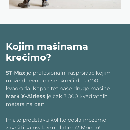
Kojim mašinama
krečimo?
ST-Max
je profesionalni raspršivač kojim
može dnevno da se okreči do 2.000
kvadrada. Kapacitet naše druge mašine
Mark X-Airless
je čak 3.000 kvadratnih
metara na dan.
Imate predstavu koliko posla možemo
završiti sa ovakvim alatima? Mnogo!