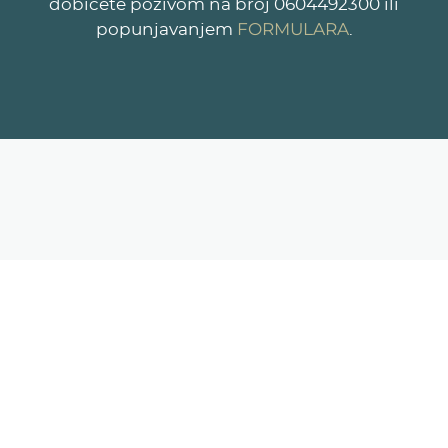
dobićete pozivom na broj 0604492300 ili
FORMULARA
popunjavanjem
.