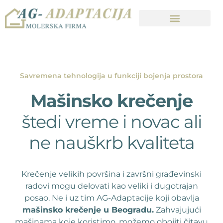
Savremena tehnologija u funkciji bojenja prostora
Mašinsko krečenje
štedi vreme i novac ali
ne nauškrb kvaliteta
Krečenje velikih površina i završni građevinski
radovi mogu delovati kao veliki i dugotrajan
posao. Ne i uz tim AG-Adaptacije koji obavlja
mašinsko krečenje u Beogradu.
Zahvajujući
mašinama koje koristimo, možemo obojiti čitavu