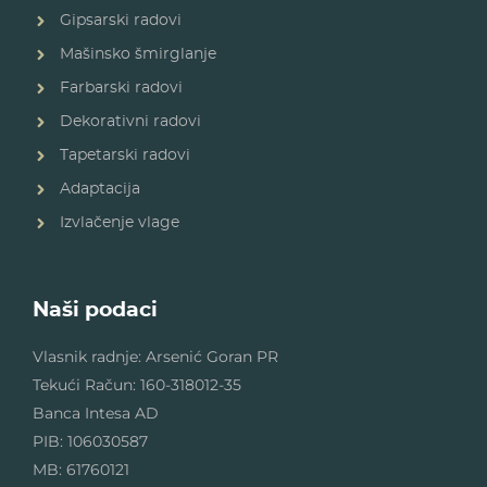
Gipsarski radovi
Mašinsko šmirglanje
Farbarski radovi
Dekorativni radovi
Tapetarski radovi
Adaptacija
Izvlačenje vlage
Naši podaci
Vlasnik radnje: Arsenić Goran PR
Tekući Račun: 160-318012-35
Banca Intesa AD
PIB: 106030587
MB: 61760121