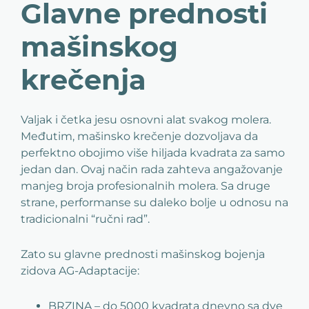
Glavne prednosti
mašinskog
krečenja
Valjak i četka jesu osnovni alat svakog molera.
Međutim, mašinsko krečenje dozvoljava da
perfektno obojimo više hiljada kvadrata za samo
jedan dan. Ovaj način rada zahteva angažovanje
manjeg broja profesionalnih molera. Sa druge
strane, performanse su daleko bolje u odnosu na
tradicionalni “ručni rad”.
Zato su glavne prednosti mašinskog bojenja
zidova AG-Adaptacije:
BRZINA – do 5000 kvadrata dnevno sa dve