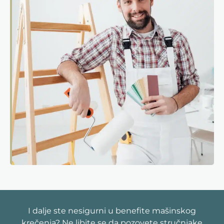
I dalje ste nesigurni u benefite mašinskog
krečenja?
Ne libite se da pozovete stručnjake