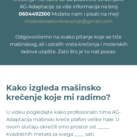
AG-Adaptacije za više informacija na broj
0604492300
Možete nam i pisati na mejl
molerskiradovikrecenje@gmail.com
Odgovorićemo na svako pitanje koje se tiče
mašinskog, ali i ostalih vrsta krečenja i molerskih
radova uopšte. Zato što je to naš posao.
Kako izgleda mašinsko
krečenje koje mi radimo?
U videu pogledajte kako profesionalci tima AG-
Adaptacija mašinski kreče plafon velike hale. U
ovom slučaju okrečili smo prostor od _____
kvadratnih metara za svega ____ sati.