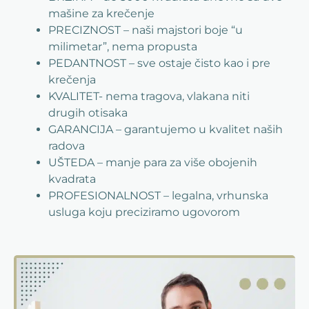
mašine za krečenje
PRECIZNOST – naši majstori boje “u
milimetar”, nema propusta
PEDANTNOST – sve ostaje čisto kao i pre
krečenja
KVALITET- nema tragova, vlakana niti
drugih otisaka
GARANCIJA – garantujemo u kvalitet naših
radova
UŠTEDA – manje para za više obojenih
kvadrata
PROFESIONALNOST – legalna, vrhunska
usluga koju preciziramo ugovorom