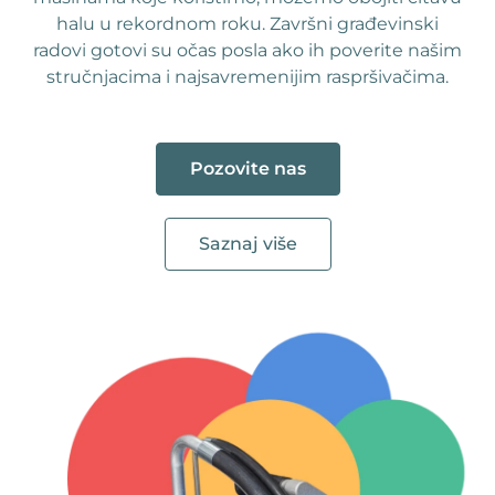
halu u rekordnom roku.
Završni građevinski
radovi gotovi su očas posla ako ih poverite našim
stručnjacima i najsavremenijim raspršivačima.
Pozovite nas
Saznaj više