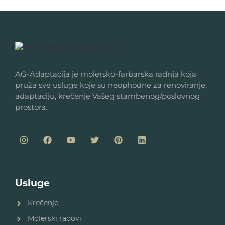
AG-Adaptacija je molersko-farbarska radnja koja
pruža sve usluge koje su neophodne za renoviranje,
adaptaciju, krečenje Vašeg stambenog/poslovnog
prostora.
Usluge
Krečenje
Molerski radovi