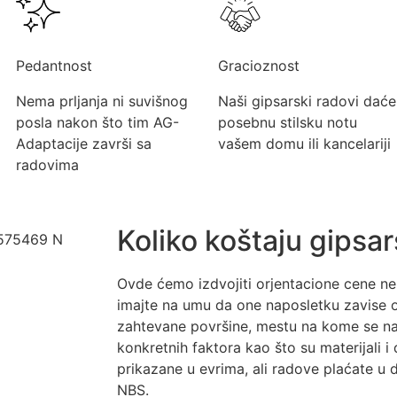
Pedantnost
Gracioznost
Nema prljanja ni suvišnog
Naši gipsarski radovi daće
posla nakon što tim AG-
posebnu stilsku notu
Adaptacije završi sa
vašem domu ili kancelariji
radovima
Koliko koštaju gipsar
Ovde ćemo izdvojiti orjentacione cene ne
imajte na umu da one naposletku zavise o
zahtevane površine, mestu na kome se nal
konkretnih faktora kao što su materijali i
prikazane u evrima, ali radove plaćate u
NBS.