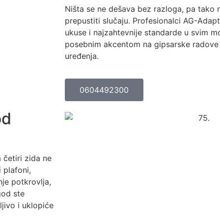
Ništa se ne dešava bez razloga, pa tako n
prepustiti slučaju. Profesionalci AG-Adapt
ukuse i najzahtevnije standarde u svim m
posebnim akcentom na gipsarske radove 
uređenja.
0604492300
od
četiri zida ne
 plafoni,
nje potkrovlja,
 god ste
jivo i uklopiće