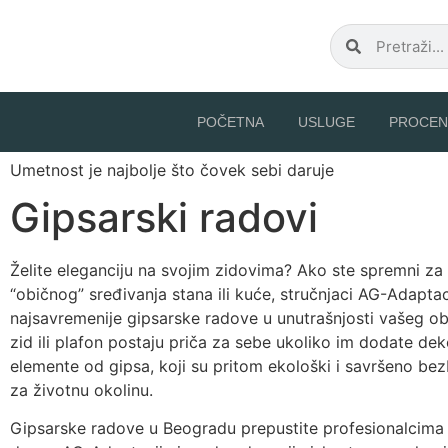
POČETNA
USLUGE
PROCEN
Umetnost je najbolje što čovek sebi daruje
Gipsarski radovi
Želite eleganciju na svojim zidovima? Ako ste spremni za
“običnog” sređivanja stana ili kuće, stručnjaci AG-Adaptac
najsavremenije gipsarske radove u unutrašnjosti vašeg ob
zid ili plafon postaju priča za sebe ukoliko im dodate dek
elemente od gipsa, koji su pritom ekološki i savršeno bez
za životnu okolinu.
Gipsarske radove u Beogradu prepustite profesionalcima 