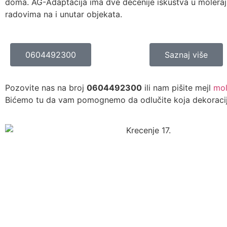
doma. AG-Adaptacija ima dve decenije iskustva u moleraju
radovima na i unutar objekata.
0604492300
Saznaj više
Pozovite nas na broj
0604492300
ili nam pišite mejl
mol
Bićemo tu da vam pomognemo da odlučite koja dekoracija 