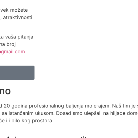
 uvek možete
, atraktivnosti
a vaša pitanja
na broj
@gmail.com
.
imo
od 20 godina profesionalnog baljenja molerajem. Naš tim j
ija sa istančanim ukusom. Dosad smo ulepšali na hiljade do
 ili bilo kog prostora.