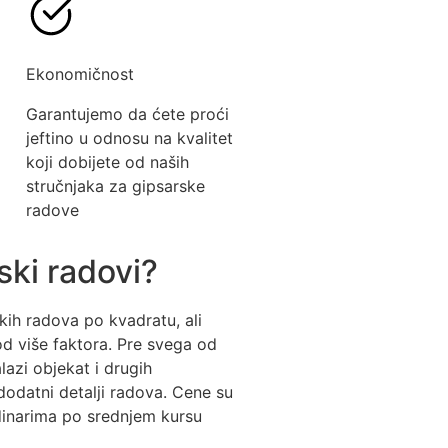
Ekonomičnost
Garantujemo da ćete proći
jeftino u odnosu na kvalitet
koji dobijete od naših
stručnjaka za gipsarske
radove
ski radovi?
kih radova po kvadratu, ali
d više faktora. Pre svega od
azi objekat i drugih
 dodatni detalji radova. Cene su
 dinarima po srednjem kursu