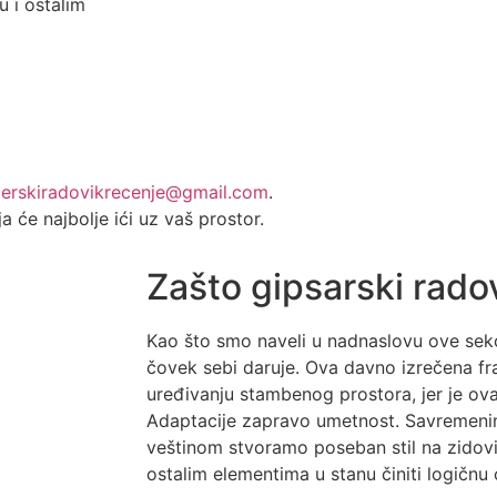
 i ostalim
erskiradovikrecenje@gmail.com
.
će najbolje ići uz vaš prostor.
Zašto gipsarski rado
Kao što smo naveli u nadnaslovu ove sekc
čovek sebi daruje. Ova davno izrečena fr
uređivanju stambenog prostora, jer je ov
Adaptacije zapravo umetnost. Savremeni
veštinom stvoramo poseban stil na zidovi
ostalim elementima u stanu činiti logičnu 