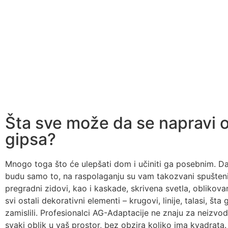
Šta sve može da se napravi 
gipsa?
Mnogo toga što će ulepšati dom i učiniti ga posebnim. Da 
budu samo to, na raspolaganju su vam takozvani spušteni
pregradni zidovi, kao i kaskade, skrivena svetla, oblikova
svi ostali dekorativni elementi – krugovi, linije, talasi, šta
zamislili. Profesionalci AG-Adaptacije ne znaju za neizvodl
svaki oblik u vaš prostor, bez obzira koliko ima kvadrata.