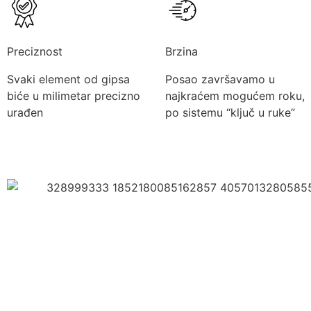
Preciznost
Brzina
Svaki element od gipsa
Posao završavamo u
biće u milimetar precizno
najkraćem mogućem roku,
urađen
po sistemu “ključ u ruke”