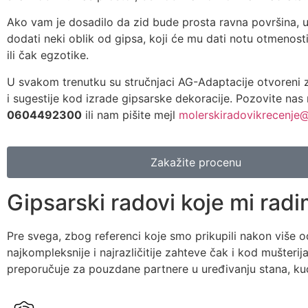
Ako vam je dosadilo da zid bude prosta ravna površina,
dodati neki oblik od gipsa, koji će mu dati notu otmenosti
ili čak egzotike.
U svakom trenutku su stručnjaci AG-Adaptacije otvoreni z
i sugestije kod izrade gipsarske dekoracije. Pozovite nas 
0604492300
ili nam pišite mejl
molerskiradovikrecenje
Zakažite procenu
Gipsarski radovi koje mi rad
Pre svega, zbog referenci koje smo prikupili nakon više 
najkompleksnije i najrazličitije zahteve čak i kod mušter
preporučuje za pouzdane partnere u uređivanju stana, kuće