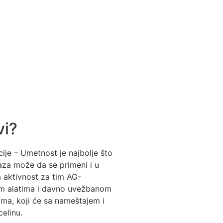
vi?
ije – Umetnost je najbolje što
aza može da se primeni i u
a aktivnost za tim AG-
m alatima i davno uvežbanom
ma, koji će sa nameštajem i
celinu.