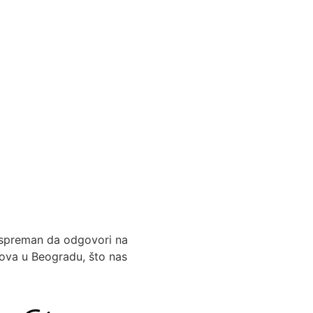
e spreman da odgovori na
mova u Beogradu, što nas