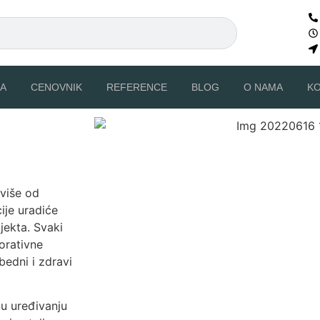
A
CENOVNIK
REFERENCE
BLOG
O NAMA
K
 više od
ije uradiće
jekta. Svaki
orativne
bedni i zdravi
u uređivanju