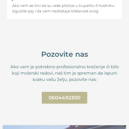
Ako vam se čini da su vaše pločice u kupatilu ili hodniku
izgubile sjaj i da vam nedostaje blistavost ovog
Pozovite nas
Ako vam je potrebno profesionalno krečenje ili bilo
koji molerski radovi, naš tim je spreman da ispuni
svaku vašu želju, pozovite nas:
0604492300