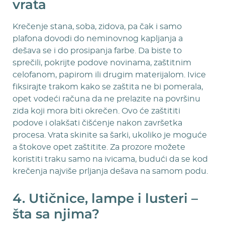
vrata
Krečenje stana, soba, zidova, pa čak i samo
plafona dovodi do neminovnog kapljanja a
dešava se i do prosipanja farbe. Da biste to
sprečili, pokrijte podove novinama, zaštitnim
celofanom, papirom ili drugim materijalom. Ivice
fiksirajte trakom kako se zaštita ne bi pomerala,
opet vodeći računa da ne prelazite na površinu
zida koji mora biti okrečen. Ovo će zaštititi
podove i olakšati čišćenje nakon završetka
procesa. Vrata skinite sa šarki, ukoliko je moguće
a štokove opet zaštitite. Za prozore možete
koristiti traku samo na ivicama, budući da se kod
krečenja najviše prljanja dešava na samom podu.
4. Utičnice, lampe i lusteri –
šta sa njima?