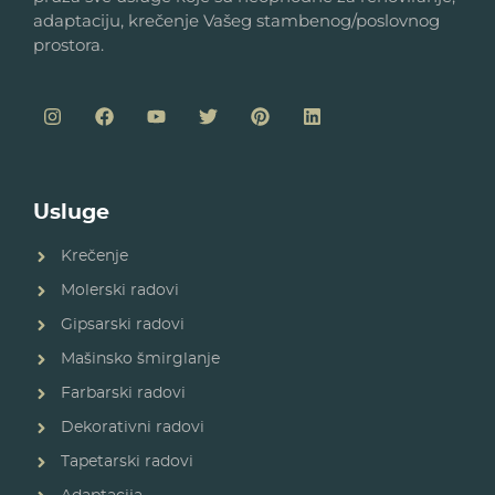
adaptaciju, krečenje Vašeg stambenog/poslovnog
prostora.
Usluge
Krečenje
Molerski radovi
Gipsarski radovi
Mašinsko šmirglanje
Farbarski radovi
Dekorativni radovi
Tapetarski radovi