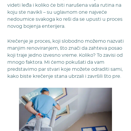
videti leđa i koliko će biti narušena vaša rutina na
koju ste navikli – su uglavnom one najveće
nedoumice svakoga ko reši da se upusti u proces
novog bojenja enterijera.
Krečenje je proces, koji slobodno možemo nazvati
manjim renoviranjem, što znači da zahteva posao
koji traje jedno izvesno vreme. Koliko? To zavisi od
mnogo faktora. Mi ćemo pokušati da vam
predstavimo par stvari koje možete odraditi sami,
kako biste krečenje stana ubrzali i završili što pre.