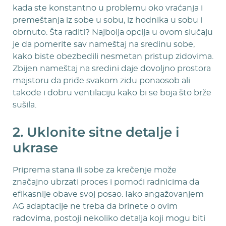
kada ste konstantno u problemu oko vraćanja i
premeštanja iz sobe u sobu, iz hodnika u sobu i
obrnuto. Šta raditi? Najbolja opcija u ovom slučaju
je da pomerite sav nameštaj na sredinu sobe,
kako biste obezbedili nesmetan pristup zidovima.
Zbijen nameštaj na sredini daje dovoljno prostora
majstoru da priđe svakom zidu ponaosob ali
takođe i dobru ventilaciju kako bi se boja što brže
sušila.
2. Uklonite sitne detalje i
ukrase
Priprema stana ili sobe za krečenje može
značajno ubrzati proces i pomoći radnicima da
efikasnije obave svoj posao. Iako angažovanjem
AG adaptacije ne treba da brinete o ovim
radovima, postoji nekoliko detalja koji mogu biti