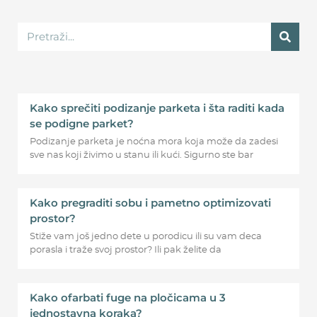
Kako sprečiti podizanje parketa i šta raditi kada
se podigne parket?
Podizanje parketa je noćna mora koja može da zadesi
sve nas koji živimo u stanu ili kući. Sigurno ste bar
Kako pregraditi sobu i pametno optimizovati
prostor?
Stiže vam još jedno dete u porodicu ili su vam deca
porasla i traže svoj prostor? Ili pak želite da
Kako ofarbati fuge na pločicama u 3
jednostavna koraka?