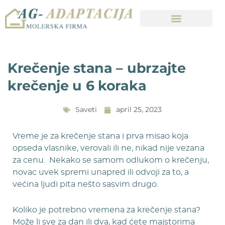
Krečenje stana – ubrzajte
krečenje u 6 koraka
Saveti
april 25, 2023
Vreme je za krečenje stana i prva misao koja
opseda vlasnike, verovali ili ne, nikad nije vezana
za cenu. Nekako se samom odlukom o krečenju,
novac uvek spremi unapred ili odvoji za to, a
većina ljudi pita nešto sasvim drugo.
Koliko je potrebno vremena za krečenje stana?
Može li sve za dan ili dva, kad ćete majstorima