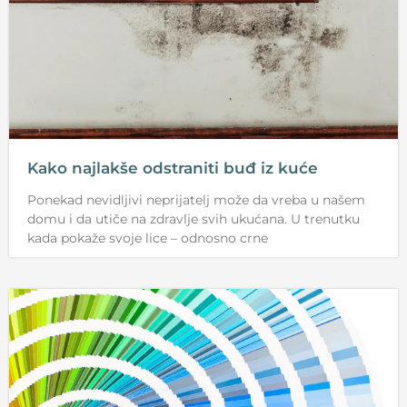
Kako najlakše odstraniti buđ iz kuće
Ponekad nevidljivi neprijatelj može da vreba u našem
domu i da utiče na zdravlje svih ukućana. U trenutku
kada pokaže svoje lice – odnosno crne