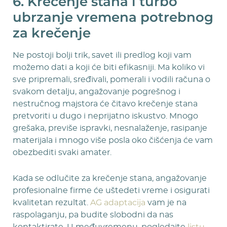
6. Krečenje stana i turbo
ubrzanje vremena potrebnog
za krečenje
Ne postoji bolji trik, savet ili predlog koji vam
možemo dati a koji će biti efikasniji. Ma koliko vi
sve pripremali, sređivali, pomerali i vodili računa o
svakom detalju, angažovanje pogrešnog i
nestručnog majstora će čitavo krečenje stana
pretvoriti u dugo i neprijatno iskustvo. Mnogo
grešaka, previše ispravki, nesnalaženje, rasipanje
materijala i mnogo više posla oko čišćenja će vam
obezbediti svaki amater.
Kada se odlučite za krečenje stana, angažovanje
profesionalne firme će uštedeti vreme i osigurati
AG adaptacija
kvalitetan rezultat.
vam je na
raspolaganju, pa budite slobodni da nas
listu
kontaktirate. U međuvremenu, pogledajte