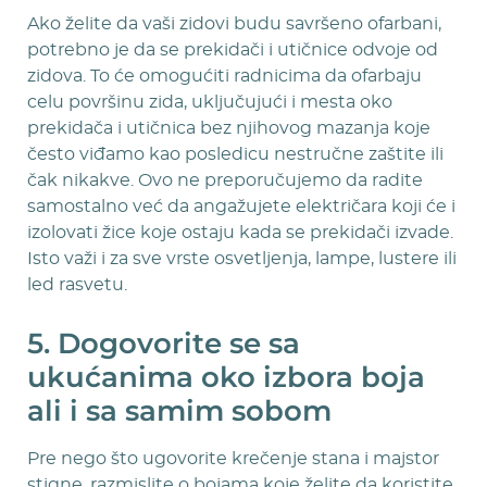
Ako želite da vaši zidovi budu savršeno ofarbani,
potrebno je da se prekidači i utičnice odvoje od
zidova. To će omogućiti radnicima da ofarbaju
celu površinu zida, uključujući i mesta oko
prekidača i utičnica bez njihovog mazanja koje
često viđamo kao posledicu nestručne zaštite ili
čak nikakve. Ovo ne preporučujemo da radite
samostalno već da angažujete električara koji će i
izolovati žice koje ostaju kada se prekidači izvade.
Isto važi i za sve vrste osvetljenja, lampe, lustere ili
led rasvetu.
5. Dogovorite se sa
ukućanima oko izbora boja
ali i sa samim sobom
Pre nego što ugovorite krečenje stana i majstor
stigne, razmislite o bojama koje želite da koristite.