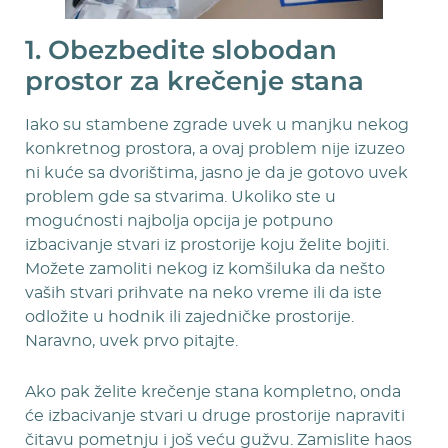
1. Obezbedite slobodan
prostor za krečenje stana
Iako su stambene zgrade uvek u manjku nekog
konkretnog prostora, a ovaj problem nije izuzeo
ni kuće sa dvorištima, jasno je da je gotovo uvek
problem gde sa stvarima. Ukoliko ste u
mogućnosti najbolja opcija je potpuno
izbacivanje stvari iz prostorije koju želite bojiti.
Možete zamoliti nekog iz komšiluka da nešto
vaših stvari prihvate na neko vreme ili da iste
odložite u hodnik ili zajedničke prostorije.
Naravno, uvek prvo pitajte.
Ako pak želite krečenje stana kompletno, onda
će izbacivanje stvari u druge prostorije napraviti
čitavu pometnju i još veću gužvu. Zamislite haos