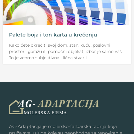
Palete boja i ton karta u krečenju
Kako ćete okrečiti svoj dom, stan, kuću, poslovni
prostor, garažu ili pomoćni objekat, izbor je samo vaš.
To je veoma subjektivna i lična stvar i
AG-Adaptacija je molersko-farbarska radnja koja
pruža sve usluge koje su neophodne za renoviranje,