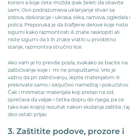
korisni a koje ćete možda ipak želeti da obavite
sami. Ovo podrazumeva uklanjanje stvari sa
zidova, dekoracije i ukrasa, slika, ramova, ogledala i
polica. Preporuka je da šrafljene delove koje niste
sigurni kako razmontirati ili znate rasklopiti ali
niste sigurni da li ih znate vratiti u prvobitno
stanje, razmontira stručno lice.
Ako vam je to previše posla, svakako se bacite na
zaštićivanje koje i mi ne propuštamo. Vrlo je
važno da pri zaštićivanju, lepite materijalom ili
prekrivate samo i isključivo nameštaj i pokućstvo.
Čak i milimetar materijala koji prelazi na zid,
sprečava da valjak i četka dopru do njega, pa će
tako kao krajnji rezultat nakon skidanja zaštite, taj
deo ostati prljav.
3. Zaštitite podove, prozore i