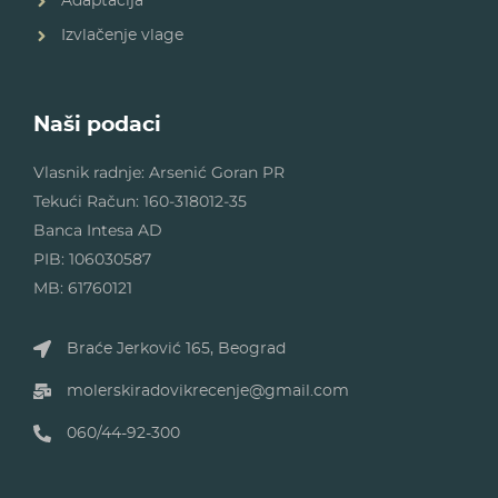
Adaptacija
Izvlačenje vlage
Naši podaci
Vlasnik radnje: Arsenić Goran PR
Tekući Račun: 160-318012-35
Banca Intesa AD
PIB: 106030587
MB: 61760121
Braće Jerković 165, Beograd
molerskiradovikrecenje@gmail.com
060/44-92-300