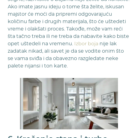
Ako imate jasnu ideju o tome šta želite, iskusan
majstor će moći da pripremi odgovarajuću
količinu farbe i drugih materijala, što će uštedeti
vreme i olakšati proces. Takođe, može vam reći
šta tačno treba ili ne treba da nabavite kako biste
Izbor boja
opet uštedeli na vremenu.
nije lak
zadatak nikad, ali savet je da se vodite onim što
se vama sviđa i da obavezno razgledate neke
palete nijansi i ton karte.