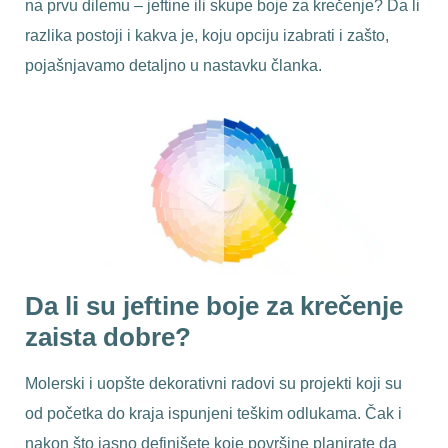
na prvu dilemu – jeftine ili skupe boje za krečenje? Da li
razlika postoji i kakva je, koju opciju izabrati i zašto,
pojašnjavamo detaljno u nastavku članka.
Da li su jeftine boje za krečenje
zaista dobre?
Molerski i uopšte dekorativni radovi su projekti koji su
od početka do kraja ispunjeni teškim odlukama. Čak i
nakon što jasno definišete koje površine planirate da