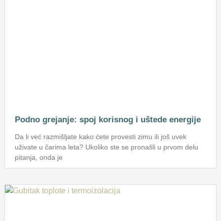
Podno grejanje: spoj korisnog i uštede energije
Da li već razmišljate kako ćete provesti zimu ili još uvek
uživate u čarima leta? Ukoliko ste se pronašli u prvom delu
pitanja, onda je