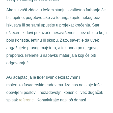
Ako su vaši zidovi u lošem stanju, kvalitetno farbanje će
biti upitno, pogotovo ako za to angažujete nekog bez
iskustva ili se sami upustite u projekat krečenja. Stari ili
oštećeni zidovi pokazaće nesavršenosti, bez obzira koju
boju koristite, jeftinu ili skupu. Zato, savet je da uvek
angažujete pravog majstora, a tek onda po njegovoj
preporuci, krenete u nabavku materijala koji će biti
odgovarajući.
AG adaptacija je lider svim dekorativnim i
molersko fasaderskim radovima. Iza nas ne stoje loše
obavljeni poslovi i nezadovoljni korisnici, već dugačak
spisak
referenci
. Kontaktirajte nas još danas!