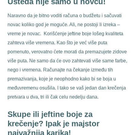
Ušteda nije samo u novcu!
Naravno da je bitno voditi računa o budžetu i sačuvati
novac koliko god je moguće. Ali, ne postoji li izreka –
vreme je novac. Korišćenje jeftine boje lošeg kvaliteta
zahteva više vremena. Kao što je već više puta
pomenuto, verovatno ćete morati da premazujete zidove
više puta. Ne samo da će ovo zahtevati više same farbe,
nego i vremena. Računajte na čekanje između tih
premazivanja, koje je neophodno kako bi se boja u
međuvremenu osušila. I tako se vaš jedan dan krečenja
pretvara u dva, tri ili čak celu nedelju dana.
Skupe ili jeftine boje za
krečenje? Ipak je majstor
najvažnija karika!