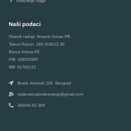
Izvlačenje vlage
Naši podaci
Vlasnik radnje: Arsenić Goran PR
Tekući Račun: 160-318012-35
Banca Intesa AD
PIB: 106030587
MB: 61760121
Braće Jerković 165, Beograd
molerskiradovikrecenje@gmail.com
060/44-92-300