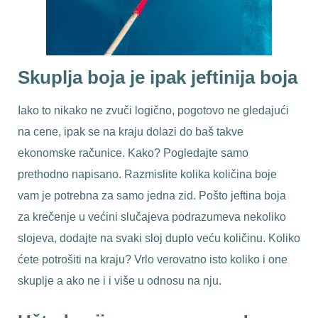
Skuplja boja je ipak jeftinija boja
Iako to nikako ne zvuči logično, pogotovo ne gledajući
na cene, ipak se na kraju dolazi do baš takve
ekonomske računice. Kako? Pogledajte samo
prethodno napisano. Razmislite kolika količina boje
vam je potrebna za samo jedna zid. Pošto jeftina boja
za krečenje u većini slučajeva podrazumeva nekoliko
slojeva, dodajte na svaki sloj duplo veću količinu. Koliko
ćete potrošiti na kraju? Vrlo verovatno isto koliko i one
skuplje a ako ne i i više u odnosu na nju.