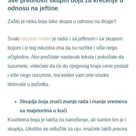
Sve prednosti skupih boja za krečenje u
odnosu na jeftine
Zašto je neka boja tako skupa u odnosu na druge?
Svaki
iskusan moler
je radio i sa jeftinom i sa skupom
bojom i iz tog iskustva zna da su razlike i više nego
očigledne. Ako pročitate nastavak teksta i pokušate da
razumete, videćete da će do njegovog kraja cene postati
i više nego razumne, ma koliko vam one visoke
delovale u početku.
Skuplja boja znači manje rada i manje vremena
sa majstorima u kući
Kvalitetna boja je lakša za nanošenje, ali samim tim je i
skuplja. Ukoliko se odlučite za nju, imaćete lakši proces