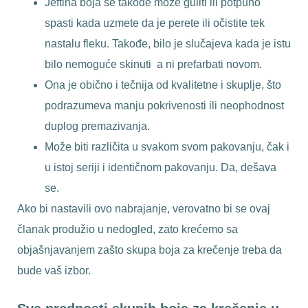
Jeftina boja se takođe može guliti ili potpuno
spasti kada uzmete da je perete ili očistite tek
nastalu fleku. Takođe, bilo je slučajeva kada je istu
bilo nemoguće skinuti a ni prefarbati novom.
Ona je obično i tečnija od kvalitetne i skuplje, što
podrazumeva manju pokrivenosti ili neophodnost
duplog premazivanja.
Može biti različita u svakom svom pakovanju, čak i
u istoj seriji i identičnom pakovanju. Da, dešava
se.
Ako bi nastavili ovo nabrajanje, verovatno bi se ovaj
članak produžio u nedogled, zato krećemo sa
objašnjavanjem zašto skupa boja za krečenje treba da
bude vaš izbor.