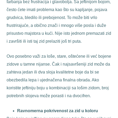
farbanja bez frustracija i glavobolja. Sa jeftinijom bojom,
često ćete imati problema kao što su kapljanje, pojava
grudvica, bledilo ili prebojenost. To može biti vrlo
frustrirajuće, a obično znači i mnogo više posla i duže
prisustvo majstora u kući. Nije isto jednom premazati zid
i završiti ili isti taj zid prelaziti još tri puta.
Ovo posebno važi za loše, stare, oštećene ili već bojene
zidove u tamne nijanse. Čak i najsavršeniji zid može da
zahteva jedan ili dva sloja kvalitetne boje da bi se
obezbedila lepa i ujednačena finalna obrada. Ako
koristite jeftiniju boju u kombinaciji sa lošim zidom, broj
potrebnih slojeva može porasti i na dvocifren.
Ravnomerna pokrivenost za zid u koloru