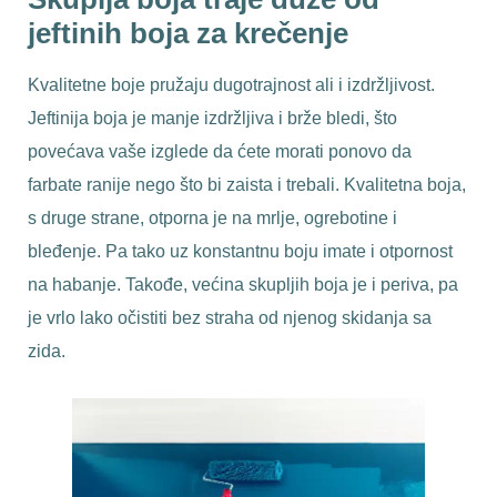
jeftinih boja za krečenje
Kvalitetne boje pružaju dugotrajnost ali i izdržljivost.
Jeftinija boja je manje izdržljiva i brže bledi, što
povećava vaše izglede da ćete morati ponovo da
farbate ranije nego što bi zaista i trebali. Kvalitetna boja,
s druge strane, otporna je na mrlje, ogrebotine i
bleđenje. Pa tako uz konstantnu boju imate i otpornost
na habanje. Takođe, većina skupljih boja je i periva, pa
je vrlo lako očistiti bez straha od njenog skidanja sa
zida.