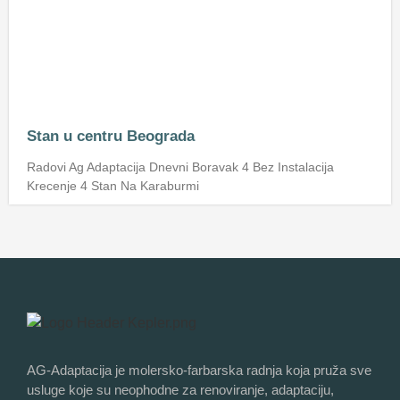
Stan u centru Beograda
Radovi Ag Adaptacija Dnevni Boravak 4 Bez Instalacija
Krecenje 4 Stan Na Karaburmi
AG-Adaptacija je molersko-farbarska radnja koja pruža sve
usluge koje su neophodne za renoviranje, adaptaciju,