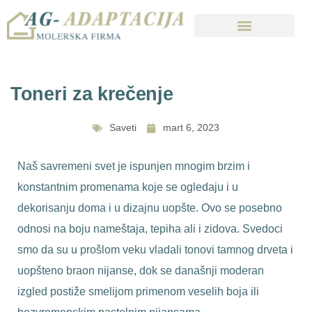
Toneri za krečenje
Saveti
mart 6, 2023
Naš savremeni svet je ispunjen mnogim brzim i
konstantnim promenama koje se ogledaju i u
dekorisanju doma i u dizajnu uopšte. Ovo se posebno
odnosi na boju nameštaja, tepiha ali i zidova. Svedoci
smo da su u prošlom veku vladali tonovi tamnog drveta i
uopšteno braon nijanse, dok se današnji moderan
izgled postiže smelijom primenom veselih boja ili