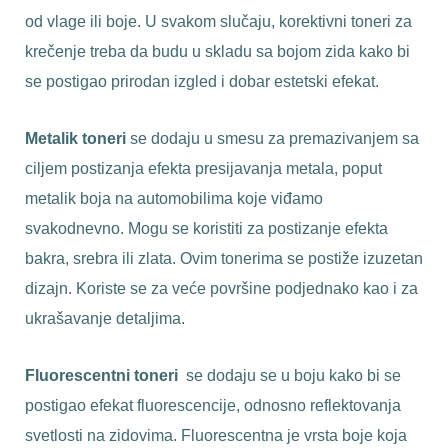
od vlage ili boje. U svakom slučaju, korektivni toneri za
krečenje treba da budu u skladu sa bojom zida kako bi
se postigao prirodan izgled i dobar estetski efekat.
Metalik toneri
se dodaju u smesu za premazivanjem sa
ciljem postizanja efekta presijavanja metala, poput
metalik boja na automobilima koje viđamo
svakodnevno. Mogu se koristiti za postizanje efekta
bakra, srebra ili zlata. Ovim tonerima se postiže izuzetan
dizajn. Koriste se za veće površine podjednako kao i za
ukrašavanje detaljima.
Fluorescentni toneri
se dodaju se u boju kako bi se
postigao efekat fluorescencije, odnosno reflektovanja
svetlosti na zidovima. Fluorescentna je vrsta boje koja