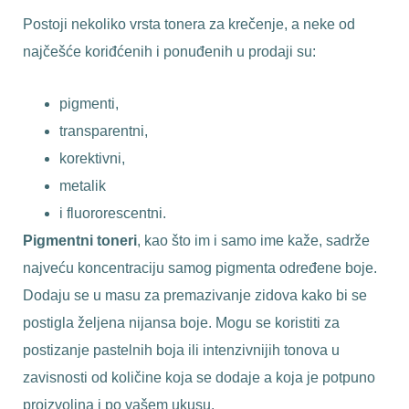
Postoji nekoliko vrsta tonera za krečenje, a neke od
najčešće koriđćenih i ponuđenih u prodaji su:
pigmenti,
transparentni,
korektivni,
metalik
i fluororescentni.
Pigmentni toneri
, kao što im i samo ime kaže, sadrže
najveću koncentraciju samog pigmenta određene boje.
Dodaju se u masu za premazivanje zidova kako bi se
postigla željena nijansa boje. Mogu se koristiti za
postizanje pastelnih boja ili intenzivnijih tonova u
zavisnosti od količine koja se dodaje a koja je potpuno
proizvoljna i po vašem ukusu.