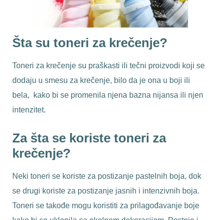
Šta su toneri za krečenje?
Toneri za krečenje su praškasti ili tečni proizvodi koji se
dodaju u smesu za krečenje, bilo da je ona u boji ili
bela, kako bi se promenila njena bazna nijansa ili njen
intenzitet.
Za šta se koriste toneri za
krečenje?
Neki toneri se koriste za postizanje pastelnih boja, dok
se drugi koriste za postizanje jasnih i intenzivnih boja.
Toneri se takođe mogu koristiti za prilagođavanje boje