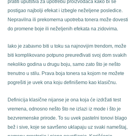
pratiti uputstva za upotrebu proizvođača kako bi se
postigao najbolji efekat i izbegle neželjene posledice.
Nepravilna ili prekomerna upotreba tonera može dovesti
do promene boje ili neželjenih efekata na zidovima.
Iako je zabavno biti u toku sa najnovijim trendom, može
biti komplikovano potpuno preuređivati svoj dom svakih
nekoliko godina u drugu boju, samo zato što je nešto
trenutno u stilu. Prava boja tonera sa kojom ne možete
pogrešiti je uvek ona koju definišemo kao klasičnu.
Definicija klasične nijanse je ona koja će izdržati test
vremena, odnosno nešto što ne izlazi iz mode i što je
bezvremenske prirode. To su uvek pastelni tonovi blago
bež i sive, koje se savršeno uklapaju uz svaki nameštaj,