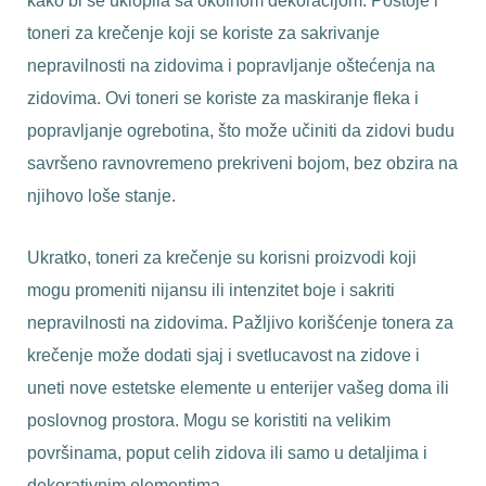
kako bi se uklopila sa okolnom dekoracijom. Postoje i
toneri za krečenje koji se koriste za sakrivanje
nepravilnosti na zidovima i popravljanje oštećenja na
zidovima. Ovi toneri se koriste za maskiranje fleka i
popravljanje ogrebotina, što može učiniti da zidovi budu
savršeno ravnovremeno prekriveni bojom, bez obzira na
njihovo loše stanje.
Ukratko, toneri za krečenje su korisni proizvodi koji
mogu promeniti nijansu ili intenzitet boje i sakriti
nepravilnosti na zidovima. Pažljivo korišćenje tonera za
krečenje može dodati sjaj i svetlucavost na zidove i
uneti nove estetske elemente u enterijer vašeg doma ili
poslovnog prostora. Mogu se koristiti na velikim
površinama, poput celih zidova ili samo u detaljima i
dekorativnim elementima.