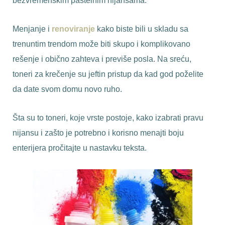
bezvremenskim pastelnim nijansama.
Menjanje i
renoviranje
kako biste bili u skladu sa
trenuntim trendom može biti skupo i komplikovano
rešenje i obično zahteva i previše posla. Na sreću,
toneri za krečenje su jeftin pristup da kad god poželite
da date svom domu novo ruho.
Šta su to toneri, koje vrste postoje, kako izabrati pravu
nijansu i zašto je potrebno i korisno menajti boju
enterijera pročitajte u nastavku teksta.