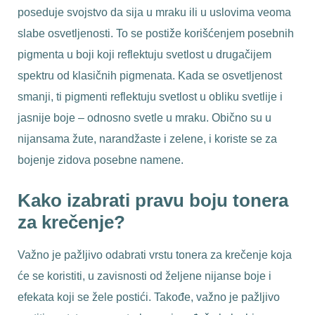
poseduje svojstvo da sija u mraku ili u uslovima veoma
slabe osvetljenosti. To se postiže korišćenjem posebnih
pigmenta u boji koji reflektuju svetlost u drugačijem
spektru od klasičnih pigmenata. Kada se osvetljenost
smanji, ti pigmenti reflektuju svetlost u obliku svetlije i
jasnije boje – odnosno svetle u mraku. Obično su u
nijansama žute, narandžaste i zelene, i koriste se za
bojenje zidova posebne namene.
Kako izabrati pravu boju tonera
za krečenje?
Važno je pažljivo odabrati vrstu tonera za krečenje koja
će se koristiti, u zavisnosti od željene nijanse boje i
efekata koji se žele postići. Takođe, važno je pažljivo