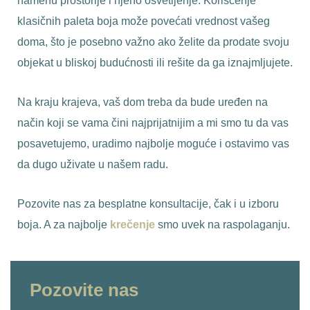
namenu prostorije i njeno osvetljenje. Korišćenje
klasičnih paleta boja može povećati vrednost vašeg
doma, što je posebno važno ako želite da prodate svoju
objekat u bliskoj budućnosti ili rešite da ga iznajmljujete.
Na kraju krajeva, vaš dom treba da bude uređen na
način koji se vama čini najprijatnijim a mi smo tu da vas
posavetujemo, uradimo najbolje moguće i ostavimo vas
da dugo uživate u našem radu.
Pozovite nas za besplatne konsultacije, čak i u izboru
boja. A za najbolje
krečenje
smo uvek na raspolaganju.
Pozovite nas