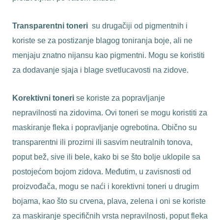
Transparentni toneri
su drugačiji od pigmentnih i
koriste se za postizanje blagog toniranja boje, ali ne
menjaju znatno nijansu kao pigmentni. Mogu se koristiti
za dodavanje sjaja i blage svetlucavosti na zidove.
Korektivni toneri
se koriste za popravljanje
nepravilnosti na zidovima. Ovi toneri se mogu koristiti za
maskiranje fleka i popravljanje ogrebotina. Obično su
transparentni ili prozirni ili sasvim neutralnih tonova,
poput bež, sive ili bele, kako bi se što bolje uklopile sa
postojećom bojom zidova. Međutim, u zavisnosti od
proizvođača, mogu se naći i korektivni toneri u drugim
bojama, kao što su crvena, plava, zelena i oni se koriste
za maskiranje specifičnih vrsta nepravilnosti, poput fleka