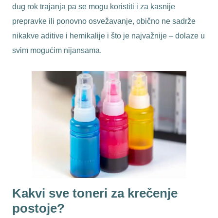
dug rok trajanja pa se mogu koristiti i za kasnije
prepravke ili ponovno osvežavanje, obično ne sadrže
nikakve aditive i hemikalije i što je najvažnije – dolaze u
svim mogućim nijansama.
Kakvi sve toneri za krečenje
postoje?