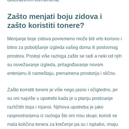
Zašto menjati boju zidova i
zašto koristiti tonere?
Menjanje boje zidova povremeno može biti vrlo korisno i
bitno za poboljšanje izgleda vašeg doma ili poslovnog
prostora. Postoji više razloga zašto se radi a neki od njih
su osvežavanje izgleda, prilagođavanje novom
enterijeru ili nameštaju, prenamena prostorija i slično.
Zašto koristiti tonere je više nego jasno i očigledno, jer
su oni najviše u upotrebi kada je u ptanju postizanje
različitih boja i nijansi. Njihova upotreba je jako
rasprostranjena iz razloga što oni nisu skupi, koristi se
mala količina tonera za krečenje pa su i isplativi, imaju