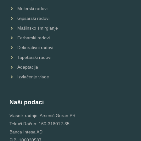
Molerski radovi
Gipsarski radovi
Mašinsko šmirglanje
Farbarski radovi
Dekorativni radovi
Tapetarski radovi
Adaptacija
Izvlačenje vlage
Naši podaci
Vlasnik radnje: Arsenić Goran PR
Tekući Račun: 160-318012-35
Banca Intesa AD
PIB: 106030587