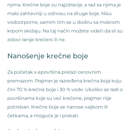
njima. Krečne boje su najzdravije, a rad sa njima je
malo zahtevniji u odnosu na druge boje. Nisu
vodootporne, samim tim se u dodiru sa mokrom
krpom skidaju. Na taj način možete videti da sli su
zidovi ranije krečeni ili ne.
Nanošenje krečne boje
Za početak s epovršina prelazi osnovnim
premazom. Prajmer je razređena krečna boja koju
čini 70 % krečne boje i 30 % vode. Ukoliko se radi o
površinama koje su već krečene, prajmer nije
potreban. Krečne boje se nanose valjkom ili
četkama, a moguće je i prskati.