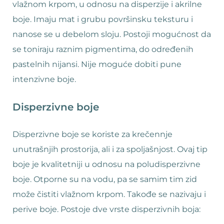
vlažnom krpom, u odnosu na disperzije i akrilne
boje. Imaju mat i grubu površinsku teksturu i
nanose se u debelom sloju. Postoji mogućnost da
se toniraju raznim pigmentima, do određenih
pastelnih nijansi. Nije moguće dobiti pune
intenzivne boje.
Disperzivne boje
Disperzivne boje se koriste za krečennje
unutrašnjih prostorija, ali i za spoljašnjost. Ovaj tip
boje je kvalitetniji u odnosu na poludisperzivne
boje. Otporne su na vodu, pa se samim tim zid
može čistiti vlažnom krpom. Takođe se nazivaju i
perive boje. Postoje dve vrste disperzivnih boja: