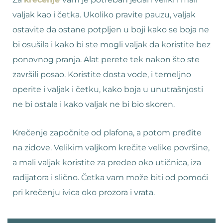
valjak kao i četka. Ukoliko pravite pauzu, valjak
ostavite da ostane potpljen u boji kako se boja ne
bi osušila i kako bi ste mogli valjak da koristite bez
ponovnog pranja. Alat perete tek nakon što ste
završili posao. Koristite dosta vode, i temeljno
operite i valjak i četku, kako boja u unutrašnjosti
ne bi ostala i kako valjak ne bi bio skoren.
Krečenje započnite od plafona, a potom pređite
na zidove. Velikim valjkom krečite velike površine,
a mali valjak koristite za predeo oko utičnica, iza
radijatora i slično. Četka vam može biti od pomoći
pri krečenju ivica oko prozora i vrata.