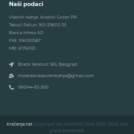
Naši podaci
Vlasnik radnje: Arsenić Goran PR
Tekući Račun: 160-318012-35
Banca Intesa AD
PIB: 106030587
MB: 61760121
Braće Jerković 165, Beograd
molerskiradovikrecenje@gmail.com
060/44-92-300
Krečenje.net
Copyright AG-ADAPTACIJA© 2007- 2023. Sva
prava zadržana©.