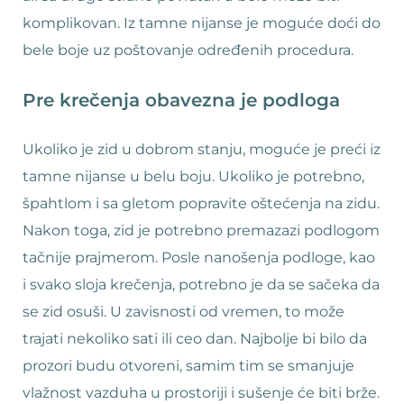
komplikovan. Iz tamne nijanse je moguće doći do
bele boje uz poštovanje određenih procedura.
Pre krečenja obavezna je podloga
Ukoliko je zid u dobrom stanju, moguće je preći iz
tamne nijanse u belu boju. Ukoliko je potrebno,
špahtlom i sa gletom popravite oštećenja na zidu.
Nakon toga, zid je potrebno premazazi podlogom
tačnije prajmerom. Posle nanošenja podloge, kao
i svako sloja krečenja, potrebno je da se sačeka da
se zid osuši. U zavisnosti od vremen, to može
trajati nekoliko sati ili ceo dan. Najbolje bi bilo da
prozori budu otvoreni, samim tim se smanjuje
vlažnost vazduha u prostoriji i sušenje će biti brže.