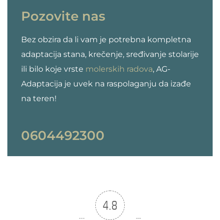
Pozovite nas
Bez obzira da li vam je potrebna kompletna
adaptacija stana, krečenje, sređivanje stolarije
ili bilo koje vrste
molerskih radova
, AG-
Adaptacija je uvek na raspolaganju da izađe
na teren!
0604492300
4.8