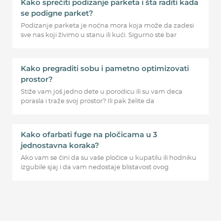
Kako sprečiti podizanje parketa i šta raditi kada
se podigne parket?
Podizanje parketa je noćna mora koja može da zadesi
sve nas koji živimo u stanu ili kući. Sigurno ste bar
Kako pregraditi sobu i pametno optimizovati
prostor?
Stiže vam još jedno dete u porodicu ili su vam deca
porasla i traže svoj prostor? Ili pak želite da
Kako ofarbati fuge na pločicama u 3
jednostavna koraka?
Ako vam se čini da su vaše pločice u kupatilu ili hodniku
izgubile sjaj i da vam nedostaje blistavost ovog