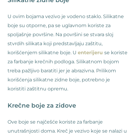
Silikatne zidne boje
U ovim bojama vezivo je vodeno staklo. Silikatne
boje su otporne, pa se uglavnom koriste za
spoljašnje površine. Na površini se stvara sloj
stvrdih silikata koji predstavljaju zaštitu,
korišćenjem silikatne boje. U
enterijeru
se koriste
za farbanje krečnih podloga. Silikatnom bojom
treba pažljivo baratiti jer je abrazivna. Prilikom
korišćenja silikatne zidne boje, potrebno je
koristiti zaštitnu opremu.
Krečne boje za zidove
Ove boje se najčešće koriste za farbanje
unutrašnjosti doma. Kreč je vezivo koje se nalazi u