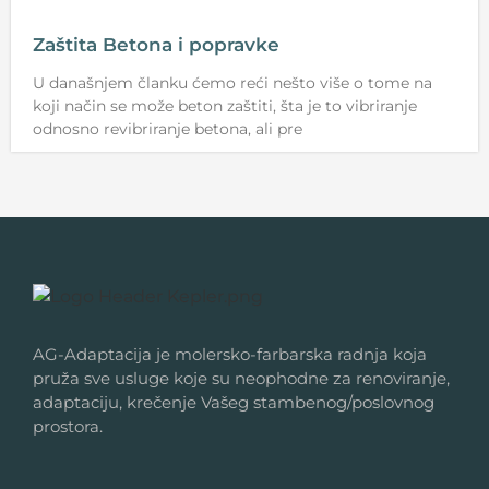
Zaštita Betona i popravke
U današnjem članku ćemo reći nešto više o tome na
koji način se može beton zaštiti, šta je to vibriranje
odnosno revibriranje betona, ali pre
AG-Adaptacija je molersko-farbarska radnja koja
pruža sve usluge koje su neophodne za renoviranje,
adaptaciju, krečenje Vašeg stambenog/poslovnog
prostora.