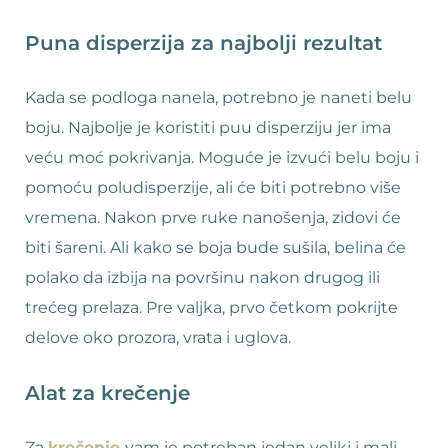
Puna disperzija za najbolji rezultat
Kada se podloga nanela, potrebno je naneti belu
boju. Najbolje je koristiti puu disperziju jer ima
veću moć pokrivanja. Moguće je izvući belu boju i
pomoću poludisperzije, ali će biti potrebno više
vremena. Nakon prve ruke nanošenja, zidovi će
biti šareni. Ali kako se boja bude sušila, belina će
polako da izbija na površinu nakon drugog ili
trećeg prelaza. Pre valjka, prvo četkom pokrijte
delove oko prozora, vrata i uglova.
Alat za krečenje
Za
krečenje
vam je potreban jedan veliki i mali