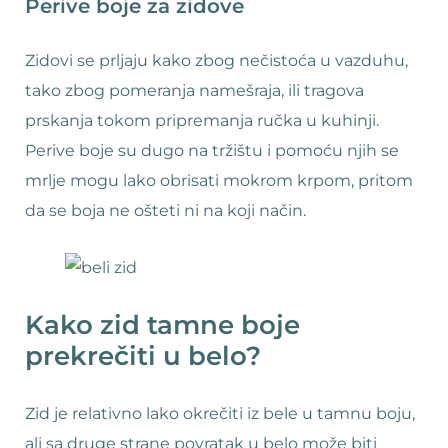
Perive boje za zidove
Zidovi se prljaju kako zbog nečistoća u vazduhu,
tako zbog pomeranja namešraja, ili tragova
prskanja tokom pripremanja ručka u kuhinji.
Perive boje su dugo na tržištu i pomoću njih se
mrlje mogu lako obrisati mokrom krpom, pritom
da se boja ne ošteti ni na koji način.
Kako zid tamne boje
prekrečiti u belo?
Zid je relativno lako okrečiti iz bele u tamnu boju,
ali sa druge strane povratak u belo može biti