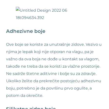
Adhezivne boje
Ove boje se koriste za unutrašnje zidove. Vezivo u
njima je lepak koji nije otporan na vlagu, pa je
važno da ova boja ne dođe u kontakt sa vlagom,
takođe ne treba da se koristi za vlažne prostorije.
Ne sadrže štetne aditivine i bolje su za zdravlje.
Ukoliko želite da prekrečite postojeću adhezivnu
boju, potrebno je da površinu prvo ogulite, a
potom da okrečite.