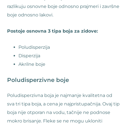
razlikuju osnovne boje odnosno prajmeri i završne
boje odnosno lakovi.
Postoje osnovna 3 tipa boja za zidove:
Poludisperzija
Disperzija
Akrilne boje
Poludisperzivne boje
Poludisperzivna boja je najmanje kvalitetna od
sva tri tipa boja, a cena je najpristupačnija. Ovaj tip
boja nije otporan na vodu, tačnije ne podnose
mokro brisanje. Fleke se ne mogu ukloniti