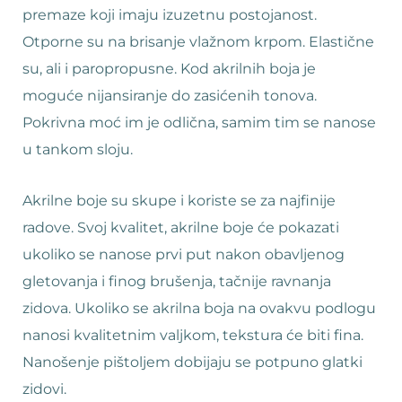
premaze koji imaju izuzetnu postojanost.
Otporne su na brisanje vlažnom krpom. Elastične
su, ali i paropropusne. Kod akrilnih boja je
moguće nijansiranje do zasićenih tonova.
Pokrivna moć im je odlična, samim tim se nanose
u tankom sloju.
Akrilne boje su skupe i koriste se za najfinije
radove. Svoj kvalitet, akrilne boje će pokazati
ukoliko se nanose prvi put nakon obavljenog
gletovanja i finog brušenja, tačnije ravnanja
zidova. Ukoliko se akrilna boja na ovakvu podlogu
nanosi kvalitetnim valjkom, tekstura će biti fina.
Nanošenje pištoljem dobijaju se potpuno glatki
zidovi.