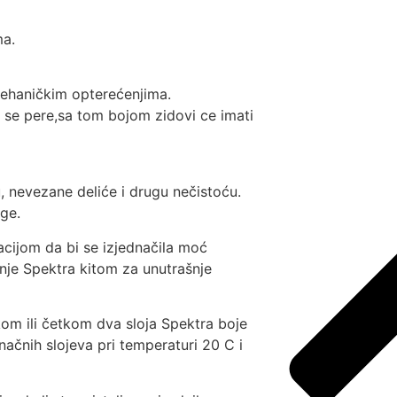
ma.
mehaničkim opterećenjima.
 se pere,sa tom bojom zidovi ce imati
u, nevezane deliće i drugu nečistoću.
oge.
cijom da bi se izjednačila moć
đenje Spektra kitom za unutrašnje
kom ili četkom dva sloja Spektra boje
ačnih slojeva pri temperaturi 20 C i