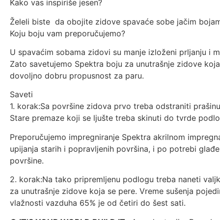
Kako vas inspiriše jesen?
Želeli biste da obojite zidove spavaće sobe jačim boja
Koju boju vam preporučujemo?
U spavaćim sobama zidovi su manje izloženi prljanju i 
Zato savetujemo Spektra boju za unutrašnje zidove koja
dovoljno dobru propusnost za paru.
Krecenje
Saveti
1. korak:Sa površine zidova prvo treba odstraniti prašin
Stare premaze koji se ljušte treba skinuti do tvrde podl
Preporučujemo impregniranje Spektra akrilnom impregna
upijanja starih i popravljenih površina, i po potrebi gla
površine.
2. korak:Na tako pripremljenu podlogu treba naneti valj
za unutrašnje zidove koja se pere. Vreme sušenja pojedin
vlažnosti vazduha 65% je od četiri do šest sati.