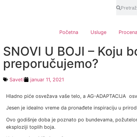
Početna
Usluge
Procen
SNOVI U BOJI – Koju b
preporučujemo?
Saveti
januar 11, 2021
Hladno piće osvežava vaše telo, a AG-ADAPTACIJA osv
Jesen je idealno vreme da pronađete inspiraciju u prirodi
Ovo godišnje doba je poznato po bundevama, požutelom l
eksploziji toplih boja.