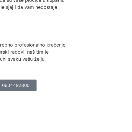
ile sjaj i da vam nedostaje
rebno profesionalno krečenje
lerski radovi, naš tim je
uni svaku vašu želju,
0604492300