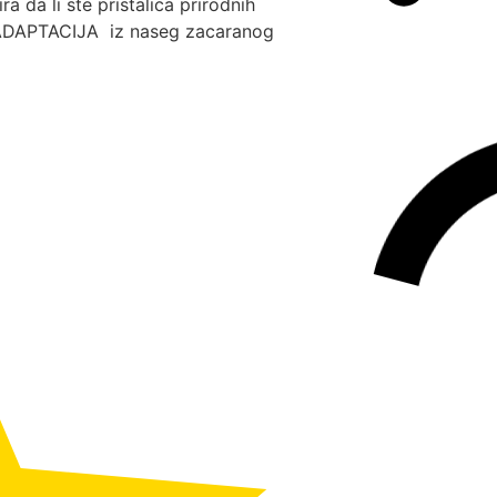
 da li ste pristalica prirodnih
AG-ADAPTACIJA iz naseg zacaranog