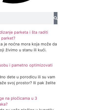
izanje parketa i šta raditi
 parket?
ta je noćna mora koja može da
ji živimo u stanu ili kući.
 sobu i pametno optimizovati
dno dete u porodicu ili su vam
aže svoj prostor? Ili pak želite
uge na pločicama u 3
aka?
da su vaše pločice u kupatilu