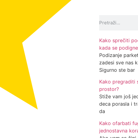
Kako sprečiti pod
kada se podigne
Podizanje parke
zadesi sve nas ko
Sigurno ste bar
Kako pregraditi
prostor?
Stiže vam još je
deca porasla i tr
da
Kako ofarbati f
jednostavna kor
Ako vam se čini 