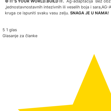
© IT’S YOUR WORLD.BUILD IT.
Ag-adaptacija Bez obzira
,jednostavnostavnih intezivnih ili veselih boja i sara,
kruga ce ispuniti svaku vasu zelju.
SNAGA JE U NAMA!
5
1
glas
Glasanje za članke