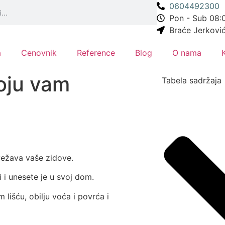
0604492300
Pon - Sub 08:0
Braće Jerkovi
a
Cenovnik
Reference
Blog
O nama
oju vam
Tabela sadržaja
ežava vaše zidove.
 i unesete je u svoj dom.
išću, obilju voća i povrća i