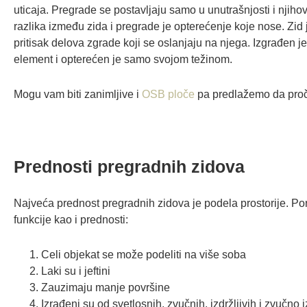
uticaja. Pregrade se postavljaju samo u unutrašnjosti i njihov
razlika između zida i pregrade je opterećenje koje nose. Zid 
pritisak delova zgrade koji se oslanjaju na njega. Izgrađen je
element i opterećen je samo svojom težinom.
Mogu vam biti zanimljive i
OSB ploče
pa predlažemo da pročit
Prednosti pregradnih zidova
Najveća prednost pregradnih zidova je podela prostorije. Por
funkcije kao i prednosti:
Celi objekat se može podeliti na više soba
Laki su i jeftini
Zauzimaju manje površine
Izrađeni su od svetlosnih, zvučnih, izdržljivih i zvučno 