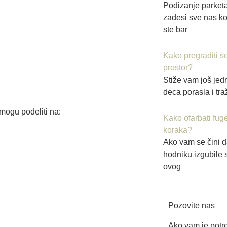
Podizanje parket
zadesi sve nas koj
ste bar
Kako pregraditi s
prostor?
Stiže vam još jed
deca porasla i traž
 mogu podeliti na:
Kako ofarbati fug
koraka?
Ako vam se čini da
hodniku izgubile s
ovog
Pozovite nas
Ako vam je potre