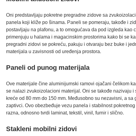
Oni predstavljaju pokretne pregradne zidove sa zvukoizolaci
panela koji kliže po šinama. Paneli se pomeraju, takođe i zid
postavljaju na plafonu, a to omogućava da pod izgleda kao cel
primenjuju u halama i magacinskim prostorima kako bi se kan
pregradni zidovi se pokreću, pakuju i otvaraju bez buke i jed
materijala u zavisnosti od uređenja prostora.
Paneli od punog materijala
Ove materijale čine aluminijumski ramovi ojačani čelikom kao
se nalazi zvukoizolacioni materijal. Oni se takođe nazivaju i
kreće od 80 mm do 150 mm. Međusobno su nezavisni, a sa go
zaptivci. Ovo obezbeđuje vezu panela i stabilnost pokretnog
razna, odnosno tvrdi laminat, tekstil, vinil, furnir i slično.
Stakleni mobilni zidovi