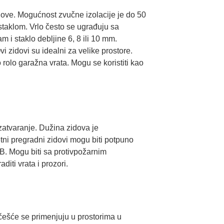
dove. Mogućnost zvučne izolacije je do 50
 staklom. Vrlo često se ugrađuju sa
 i staklo debljine 6, 8 ili 10 mm.
 zidovi su idealni za velike prostore.
 rolo garažna vrata. Mogu se koristiti kao
 zatvaranje. Dužina zidova je
tni pregradni zidovi mogu biti potpuno
dB. Mogu biti sa protivpožarnim
diti vrata i prozori.
jčešće se primenjuju u prostorima u