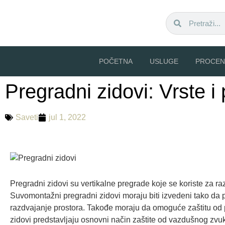
POČETNA
USLUGE
PROCEN
Pregradni zidovi: Vrste i
Saveti
jul 1, 2022
Pregradni zidovi su vertikalne pregrade koje se koriste za ra
Suvomontažni pregradni zidovi moraju biti izvedeni tako da
razdvajanje prostora. Takođe moraju da omoguće zaštitu od p
zidovi predstavljaju osnovni način zaštite od vazdušnog zvu