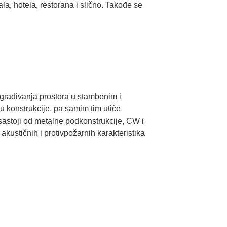
ala, hotela, restorana i slično. Takođe se
građivanja prostora u stambenim i
u konstrukcije, pa samim tim utiče
a sastoji od metalne podkonstrukcije, CW i
kustičnih i protivpožarnih karakteristika