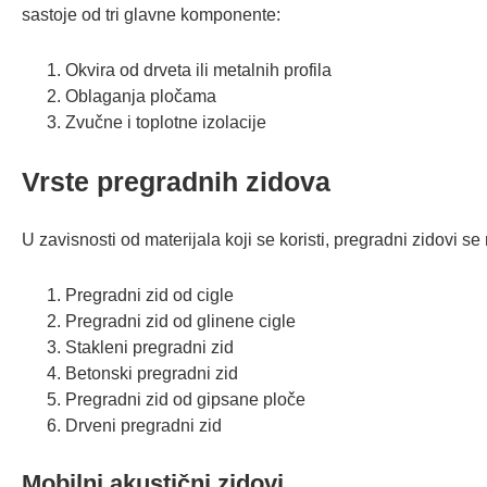
sastoje od tri glavne komponente:
Okvira od drveta ili metalnih profila
Oblaganja pločama
Zvučne i toplotne izolacije
Vrste pregradnih zidova
U zavisnosti od materijala koji se koristi, pregradni zidovi se
Pregradni zid od cigle
Pregradni zid od glinene cigle
Stakleni pregradni zid
Betonski pregradni zid
Pregradni zid od gipsane ploče
Drveni pregradni zid
Mobilni akustični zidovi