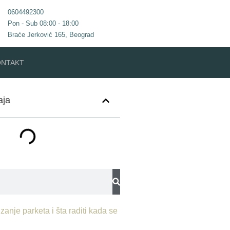
0604492300
Pon - Sub 08:00 - 18:00
Braće Jerković 165, Beograd
ONTAKT
aja
zanje parketa i šta raditi kada se