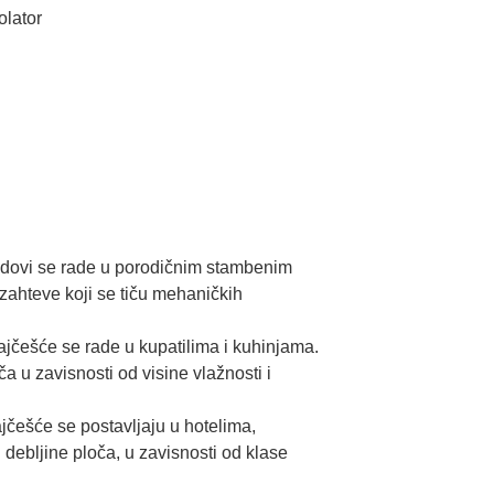
olator
zidovi se rade u porodičnim stambenim
zahteve koji se tiču mehaničkih
jčešće se rade u kupatilima i kuhinjama.
ča u zavisnosti od visine vlažnosti i
jčešće se postavljaju u hotelima,
i debljine ploča, u zavisnosti od klase