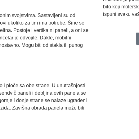
bilo koji molers
ispuni svaku vaš
onim svojstvima. Sastavljeni su od
ovi ukoliko za tim ima potrebe. Šine se
ina. Postoje i vertikalni paneli, a oni se
celarije odvojile. Dakle, mobilni
nostavno. Mogu biti od stakla ili punog
 i ploče sa obe strane. U unutrašnjosti
 sendvič paneli i debljina ovih panela se
rnje i donje strane se nalaze ugrađeni
 zida. Završna obrada panela može biti