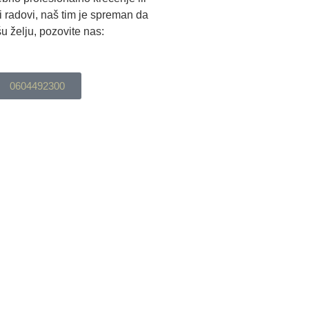
ki radovi, naš tim je spreman da
u želju, pozovite nas:
0604492300