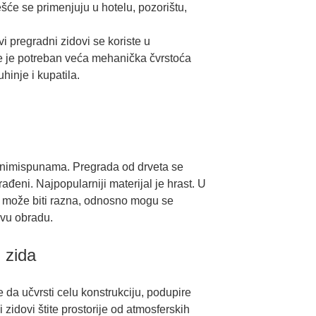
će se primenjuju u hotelu, pozorištu,
i pregradni zidovi se koriste u
gde je potreban veća mehanička čvrstoća
hinje i kupatila.
raznimispunama. Pregrada od drveta se
đeni. Najpopularniji materijal je hrast. U
da može biti razna, odnosno mogu se
jivu obradu.
 zida
 da učvrsti celu konstrukciju, podupire
zidovi štite prostorije od atmosferskih