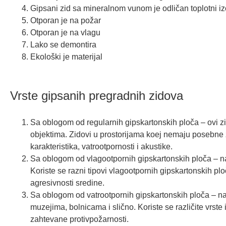
Gipsani zid sa mineralnom vunom je odličan toplotni iz
Otporan je na požar
Otporan je na vlagu
Lako se demontira
Ekološki je materijal
Vrste gipsanih pregradnih zidova
Sa oblogom od regularnih gipskartonskih ploča – ovi 
objektima. Zidovi u prostorijama koej nemaju posebne 
karakteristika, vatrootpornosti i akustike.
Sa oblogom od vlagootpornih gipskartonskih ploča – na
Koriste se razni tipovi vlagootpornih gipskartonskih plo
agresivnosti sredine.
Sa oblogom od vatrootpornih gipskartonskih ploča – na
muzejima, bolnicama i slično. Koriste se različite vrste 
zahtevane protivpožarnosti.