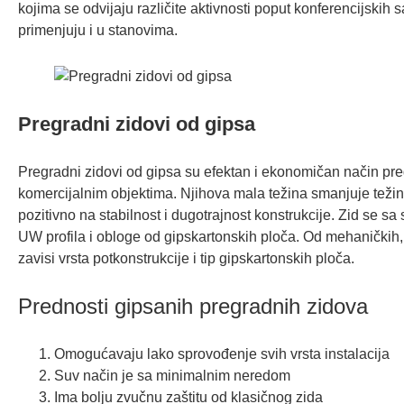
kojima se odvijaju različite aktivnosti poput konferencijskih s
primenjuju i u stanovima.
Pregradni zidovi od gipsa
Pregradni zidovi od gipsa su efektan i ekonomičan način pre
komercijalnim objektima. Njihova mala težina smanjuje težin
pozitivno na stabilnost i dugotrajnost konstrukcije. Zid se s
UW profila i obloge od gipskartonskih ploča. Od mehaničkih, a
zavisi vrsta potkonstrukcije i tip gipskartonskih ploča.
Prednosti gipsanih pregradnih zidova
Omogućavaju lako sprovođenje svih vrsta instalacija
Suv način je sa minimalnim neredom
Ima bolju zvučnu zaštitu od klasičnog zida