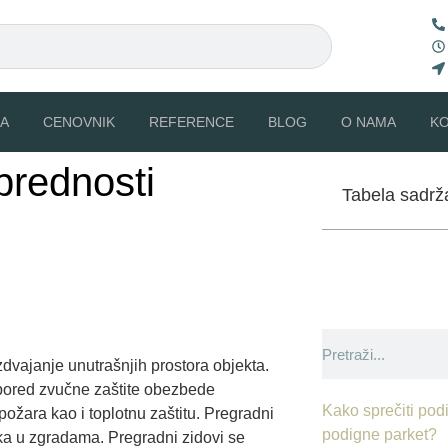
A
CENOVNIK
REFERENCE
BLOG
O NAMA
K
 prednosti
Tabela sadrž
zdvajanje unutrašnjih prostora objekta.
 pored zvučne zaštite obezbede
Kako sprečiti podi
ožara kao i toplotnu zaštitu. Pregradni
podigne parket?
ka u zgradama. Pregradni zidovi se