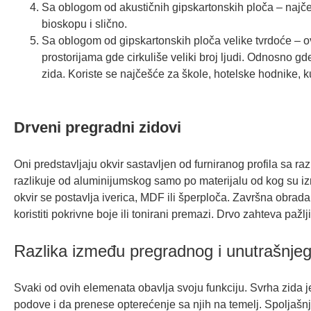
Sa oblogom od akustičnih gipskartonskih ploča – najčeš
bioskopu i slično.
Sa oblogom od gipskartonskih ploča velike tvrdoće – ov
prostorijama gde cirkuliše veliki broj ljudi. Odnosno 
zida. Koriste se najčešće za škole, hotelske hodnike, ku
Drveni pregradni zidovi
Oni predstavljaju okvir sastavljen od furniranog profila sa 
razlikuje od aluminijumskog samo po materijalu od kog su izra
okvir se postavlja iverica, MDF ili šperploča. Završna obra
koristiti pokrivne boje ili tonirani premazi. Drvo zahteva pažl
Razlika između pregradnog i unutrašnjeg
Svaki od ovih elemenata obavlja svoju funkciju. Svrha zida je
podove i da prenese opterećenje sa njih na temelj. Spoljašnji 