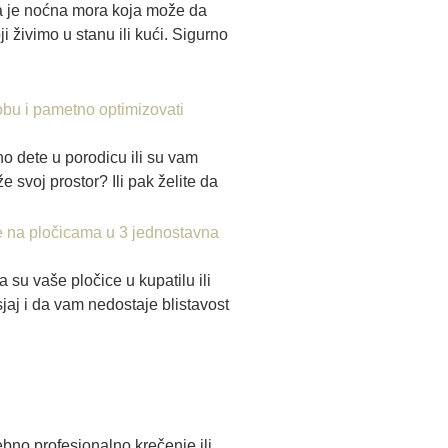
a je noćna mora koja može da
i živimo u stanu ili kući. Sigurno
obu i pametno optimizovati
no dete u porodicu ili su vam
e svoj prostor? Ili pak želite da
e na pločicama u 3 jednostavna
 su vaše pločice u kupatilu ili
jaj i da vam nedostaje blistavost
bno profesionalno krečenje ili