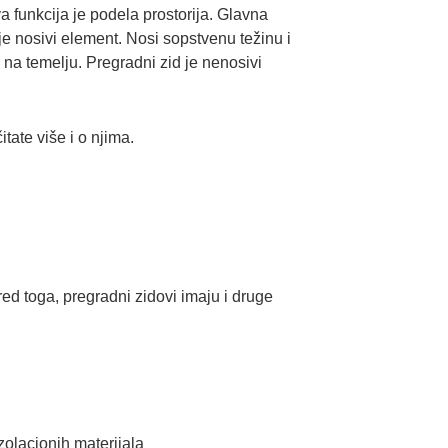
a funkcija je podela prostorija. Glavna
je nosivi element. Nosi sopstvenu težinu i
 na temelju. Pregradni zid je nenosivi
ate više i o njima.
ed toga, pregradni zidovi imaju i druge
izolacionih materijala