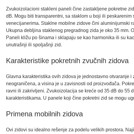
Zvukoizolacioni stakleni paneli čine zastakljene pokretne zi
dB. Mogu biti transparentni, sa staklom u boji ili peskarenim
venecijanerima. Staklne mobilne zidove čini aluminijumski ram
Ukupna debljina staklenog pregradnog zida je oko 35 mm. Ovi
Paneli kližu po šinama i sklapaju se kao harmonika ili su kao
unutrašnji ili spoljašnji zid.
Karakteristike pokretnih zvučnih zidova
Glavna karakteristika ovih zidova je jednostavno otvaranje i
neograničena, a visina je u zavisnosti od proizvođača. Pokre
ravni ili zakrivljeni. Zvukoizolacija se kreće od 35 dB do 55 
karakteristikama. U panele koji čine pokretni zid se mogu ugra
Primena mobilnih zidova
Ovi zidovi su idealno rešenje za podelu velikih prostora. Na