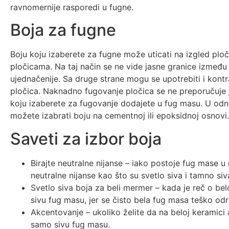
ravnomernije rasporedi u fugne.
Boja za fugne
Boju koju izaberete za fugne može uticati na izgled ploči
pločicama. Na taj način se ne vide jasne granice između 
ujednačenije. Sa druge strane mogu se upotrebiti i kont
pločica. Naknadno fugovanje pločica se ne preporučuje 
koju izaberete za fugovanje dodajete u fug masu. U odn
možete izabrati boju na cementnoj ili epoksidnoj osnovi.
Saveti za izbor boja
Birajte neutralne nijanse – iako postoje fug mase u 
neutralne nijanse kao što su svetlo siva i tamno siv
Svetlo siva boja za beli mermer – kada je reč o bel
sivu fug masu, jer se čisto bela fug masa teško od
Akcentovanje – ukoliko želite da na beloj keramici 
samo sivu fug masu.