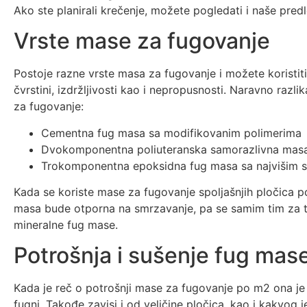
Ako ste planirali krečenje, možete pogledati i naše pre
Vrste mase za fugovanje
Postoje razne vrste masa za fugovanje i možete koristiti 
čvrstini, izdržljivosti kao i nepropusnosti. Naravno razlik
za fugovanje:
Cementna fug masa sa modifikovanim polimerima
Dvokomponentna poliuteranska samorazlivna mas
Trokomponentna epoksidna fug masa sa najvišim s
Kada se koriste mase za fugovanje spoljašnjih pločica p
masa bude otporna na smrzavanje, pa se samim tim za t
mineralne fug mase.
Potrošnja i sušenje fug mas
Kada je reč o potrošnji mase za fugovanje po m2 ona je ra
fugni. Takođe zavisi i od veličine pločica, kao i kakvog