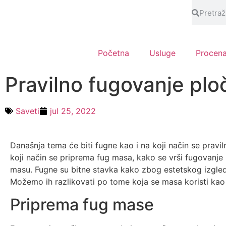
Početna
Usluge
Procen
Pravilno fugovanje plo
Saveti
jul 25, 2022
Današnja tema će biti fugne kao i na koji način se pravil
koji način se priprema fug masa, kako se vrši fugovanje k
masu. Fugne su bitne stavka kako zbog estetskog izgled
Možemo ih razlikovati po tome koja se masa koristi kao i
Priprema fug mase