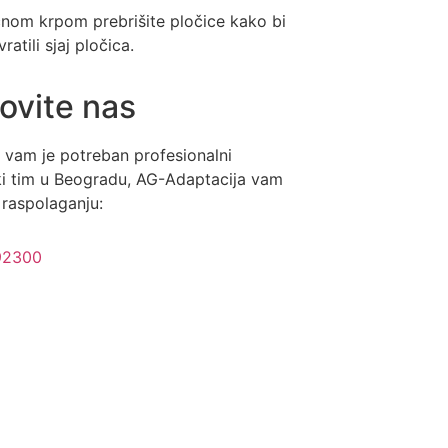
čnom krpom prebrišite pločice kako bi
ratili sjaj pločica.
ovite nas
 vam je potreban profesionalni
i tim u Beogradu, AG-Adaptacija vam
a raspolaganju:
92300