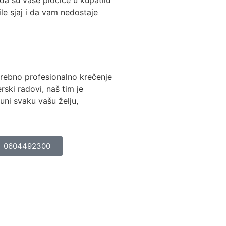
ile sjaj i da vam nedostaje
rebno profesionalno krečenje
lerski radovi, naš tim je
uni svaku vašu želju,
0604492300