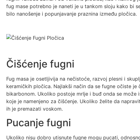
fug mase potrebno je naneti je u tankom sloju kako bi se
bilo nanošenje i popunjavanje praznina između pločica.
Čišćenje fugni
Fug masa je osetljivija na nečistoće, razvoj plesni i skupl
keramičkih pločica. Najlakši način da se fugne očiste j
bikarbonom. Ukoliko postoje mrlje i buđ onda se može isk
koje je namenjeno za čišćenje. Ukoliko želite da napravi
ih je premazati voskom.
Pucanje fugni
Ukoliko nisu dobro utisnute fugne mogu pucati, odnosno 