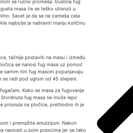
otom se ručno promeša. Gustina fug
 gusta masa će se teško utisnuti u
vilno. Savet je da se ne zameša cela
le najbolje je našraviti manju količinu
ce, tačnije postaviti na masu i između
o pločica se nanosi fug masa uz pomoć
a se samim tim fug masom popunjavaju
 se radi pod uglom od 45 stepeni.
a fugačem. Kako se masa za fugovanje
. Stvrdnuta fug masa ne može lepo
e prionula na pločice, prethodno ih je
pom i premažite emulzijom. Nakon
a nanositi u svim pravcima jer se tako