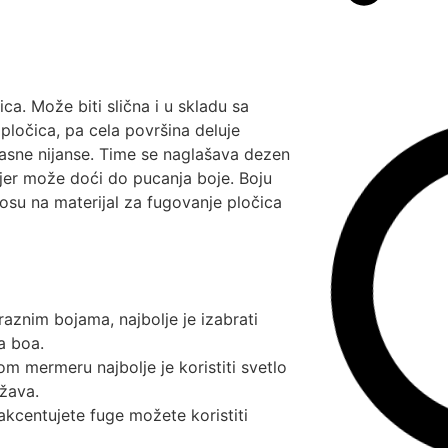
ca. Može biti slična i u skladu sa
pločica, pa cela površina deluje
rasne nijanse. Time se naglašava dezen
jer može doći do pucanja boje. Boju
osu na materijal za fugovanje pločica
raznim bojama, najbolje je izabrati
a boa.
om mermeru najbolje je koristiti svetlo
ržava.
akcentujete fuge možete koristiti