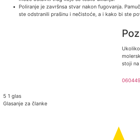
Poliranje je završnsa stvar nakon fugovanja. Pamu
ste odstranili prašinu i nečistoće, a i kako bi ste pov
Poz
Ukoliko
molersk
stoji n
06044
5
1
glas
Glasanje za članke