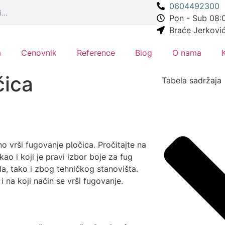
0604492300
Pon - Sub 08:0
Braće Jerkovi
a
Cenovnik
Reference
Blog
O nama
čica
Tabela sadržaja
no vrši fugovanje pločica. Pročitajte na
ao i koji je pravi izbor boje za fug
a, tako i zbog tehničkog stanovišta.
 na koji način se vrši fugovanje.