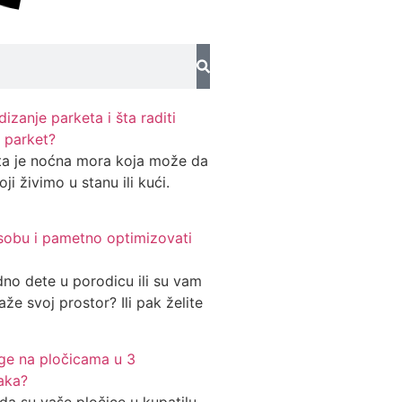
izanje parketa i šta raditi
 parket?
ta je noćna mora koja može da
ji živimo u stanu ili kući.
 sobu i pametno optimizovati
dno dete u porodicu ili su vam
aže svoj prostor? Ili pak želite
uge na pločicama u 3
aka?
da su vaše pločice u kupatilu