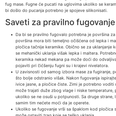
fug mase. Fugne će pucati na uglovima ukoliko se keram
bi došlo do pucanja potrebno je spojeve silikonisati.
Saveti za pravilno fugovanje
Da bi se pravilno fugovalo potrebna je površina za
površina mora biti temeljno očišćena od lepka i malt
pločica tačnije keramike. Obično se za uklanjanje ko
se mehanički uklanja višak lepka i maltera. Potrebn
keramika nekad mekana pa može doći do odvaljivan
pojaviti pri čićšenju fugni su i krajevi nivelatora.
U zavisnosti od samog izbora mase za fugiranje, p
što bolje odstranio višak. Nakon fugovanja ispiraj
ivice jasne, a pločice čiste. Zimi je potrebno vodit
može trajati duže zbog vlage i niske temperature,
ukoliko se ne osuši u potpunosti. Sa druge strane, 
samim tim nećete moći da je operete.
Ukoliko se fugovanje vrši sa špaklom kod pločica
može ostaviti trag koje se teško uklanja.