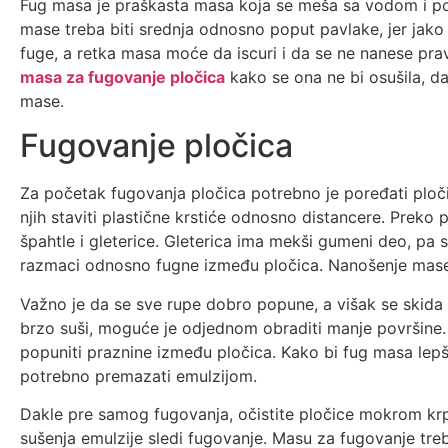
Fug masa je praškasta masa koja se meša sa vodom i p
mase treba biti srednja odnosno poput pavlake, jer jako
fuge, a retka masa moće da iscuri i da se ne nanese pra
masa za fugovanje pločica
kako se ona ne bi osušila, dak
mase.
Fugovanje pločica
Za početak fugovanja pločica potrebno je poređati ploči
njih staviti plastične krstiće odnosno distancere. Prek
špahtle i gleterice. Gleterica ima mekši gumeni deo, p
razmaci odnosno fugne između pločica. Nanošenje mase
Važno je da se sve rupe dobro popune, a višak se skid
brzo suši, moguće je odjednom obraditi manje površine
popuniti praznine između pločica. Kako bi fug masa lepš
potrebno premazati emulzijom.
Dakle pre samog fugovanja, očistite pločice mokrom kr
sušenja emulzije sledi fugovanje. Masu za fugovanje treb