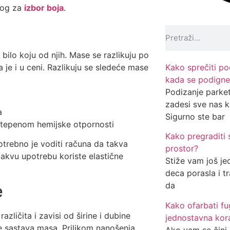
dlog za
izbor boja
.
bilo koju od njih. Mase se razlikuju po
Kako sprečiti pod
a je i u ceni. Razlikuju se sledeće mase
kada se podigne
Podizanje parke
zadesi sve nas ko
a
Sigurno ste bar
tepenom hemijske otpornosti
Kako pregraditi
otrebno je voditi računa da takva
prostor?
akvu upotrebu koriste elastične
Stiže vam još je
deca porasla i tr
da
e
Kako ofarbati f
zličita i zavisi od širine i dubine
jednostavna kor
 je sastava masa. Prilikom nanošenja
Ako vam se čini 