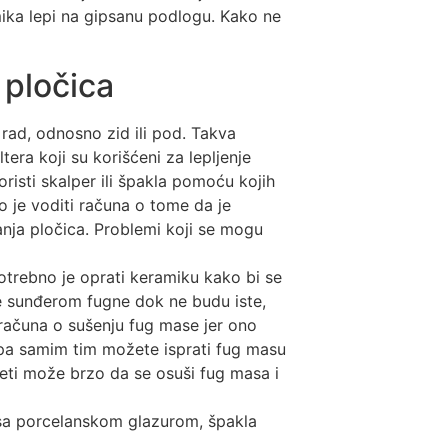
ika lepi na gipsanu podlogu. Kako ne
 pločica
 rad, odnosno zid ili pod. Takva
era koji su korišćeni za lepljenje
risti skalper ili špakla pomoću kojih
o je voditi računa o tome da je
ja pločica. Problemi koji se mogu
otrebno je oprati keramiku kako bi se
te sunđerom fugne dok ne budu iste,
i računa o sušenju fug mase jer ono
 pa samim tim možete isprati fug masu
leti može brzo da se osuši fug masa i
 sa porcelanskom glazurom, špakla