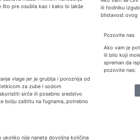
 što pre osušila kao i kako bi lakše
ili hodniku izgub
blistavost ovog
Pozovite nas
Ako vam je pot
ili bilo koji mo
spreman da isp
pozovite nas:
janje vlage jer je grublja i poroznija od
e četkicom za zube i sodom
oristiti sirće ili posebno sredstvo
te bolju zaštitu na fugnama, potrebno
ukoliko nije naneta dovoljna količina