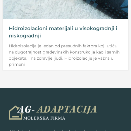
Hidroizolacioni materijali u visokogradnji i
niskogradnji
Hidroizolacija je jedan od presudnih faktora koji utiču
na dugotrajnost građevinskih konstrukcija kao i samih
objekata, i na zdravlje ljudi. Hidroizolacije je važna u
primeni