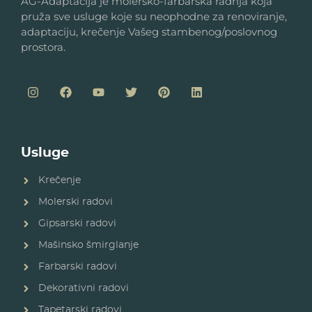
AG-Adaptacija je molersko-farbarska radnja koja
pruža sve usluge koje su neophodne za renoviranje,
adaptaciju, krečenje Vašeg stambenog/poslovnog
prostora.
Usluge
Krečenje
Molerski radovi
Gipsarski radovi
Mašinsko šmirglanje
Farbarski radovi
Dekorativni radovi
Tapetarski radovi