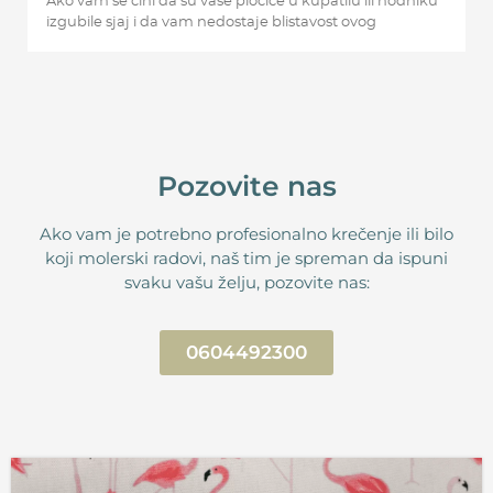
Ako vam se čini da su vaše pločice u kupatilu ili hodniku
izgubile sjaj i da vam nedostaje blistavost ovog
Pozovite nas
Ako vam je potrebno profesionalno krečenje ili bilo
koji molerski radovi, naš tim je spreman da ispuni
svaku vašu želju, pozovite nas:
0604492300