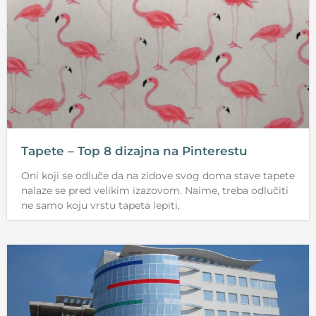
Tapete – Top 8 dizajna na Pinterestu
Oni koji se odluče da na zidove svog doma stave tapete
nalaze se pred velikim izazovom. Naime, treba odlučiti
ne samo koju vrstu tapeta lepiti,