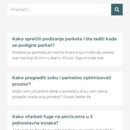
Kako sprečiti podizanje parketa i šta raditi kada
se podigne parket?
Podizanje parketa je noćna mora koja može da zadesi
sve nas koji živimo u stanu ili kući. Sigurno ste bar
Kako pregraditi sobu i pametno optimizovati
prostor?
Stiže vam još jedno dete u porodicu ili su vam deca
porasla i traže svoj prostor? Ili pak želite da
Kako ofarbati fuge na pločicama u 3
jednostavna koraka?