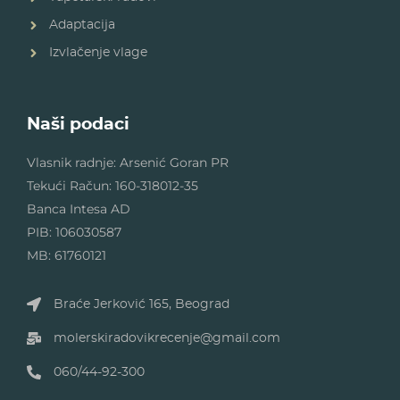
Adaptacija
Izvlačenje vlage
Naši podaci
Vlasnik radnje: Arsenić Goran PR
Tekući Račun: 160-318012-35
Banca Intesa AD
PIB: 106030587
MB: 61760121
Braće Jerković 165, Beograd
molerskiradovikrecenje@gmail.com
060/44-92-300