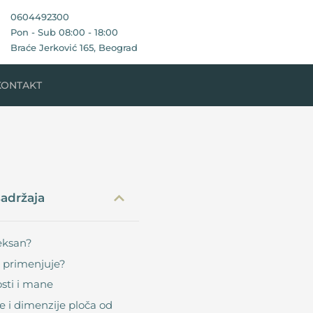
0604492300
Pon - Sub 08:00 - 18:00
Braće Jerković 165, Beograd
KONTAKT
sadržaja
leksan?
 primenjuje?
sti i mane
te i dimenzije ploča od