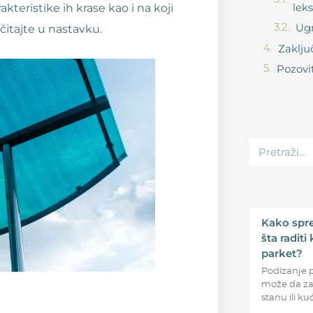
lek
kteristike ih krase kao i na koji
Ugr
čitajte u nastavku.
Zaklj
Pozovi
Kako spre
šta radit
parket?
Podizanje 
može da zad
stanu ili ku