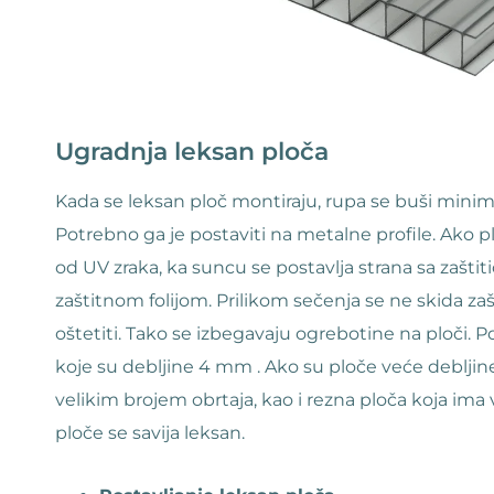
Ugradnja leksan ploča
Kada se leksan ploč montiraju, rupa se buši minimu
Potrebno ga je postaviti na metalne profile. Ako p
od UV zraka, ka suncu se postavlja strana sa zašti
zaštitnom folijom. Prilikom sečenja se ne skida zaš
oštetiti. Tako se izbegavaju ogrebotine na ploči.
koje su debljine 4 mm . Ako su ploče veće debljine,
velikim brojem obrtaja, kao i rezna ploča koja ima v
ploče se savija leksan.