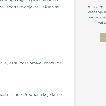
Ako vam j
ne i sportske objekte. Leksan se
krečenje il
naš tim je
vašu
cije, jer su nesalomive i mogu da
dnosti i mane. Prednosti koje krase