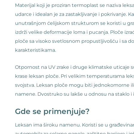
Materijal koji je proziran termoplast se naziva lek
udarce i idealan je za zastakljivanje i pokrivanje. 
unutrašnjom ćelijskom strukturom se koristi u g
izdrži velike deformacije loma i pucanja. Ploče izr
ploče sa visoko svetlosnom propustljivošću i sa 
karakteristikama.
Otpornost na UV zrake i druge klimatske uticaje s
krase leksan ploče. Pri velikim temperaturama le
svojstva. Leksan ploče mogu biti jednokomorne il
namene. Dvostruko su lakše u odnosu na staklo i 
Gde se primenjuje?
Leksan ima široku namenu. Koristi se u građevinars
automobila,za solarne panele, zaštitne barijere i 