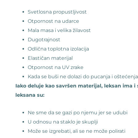
Svetlosna propustljivost
Otpornost na udarce
Mala masa i velika žilavost
Dugotrajnost
Odlična toplotna izolacija
Elastičan materijal
Otpornost na UV zrake
Kada se buši ne dolazi do pucanja i oštećenja
Iako deluje kao savršen materijal, leksan ima 
leksana su:
Ne sme da se gazi po njemu jer se udubi
U odnosu na staklo je skuplji
Može se izgrebati, ali se ne može polirati