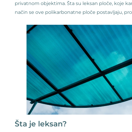
privatnom objektima. Šta su leksan ploče, koje kara
način se ove polikarbonatne ploče postavljaju, pro
Šta je leksan?