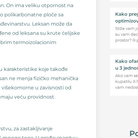
san. On ima veliku otpornost na
Kako preg
Kao polikarbonatne ploče sa
optimizov
rađevinarstvu. Leksan može da
Stiže vam j
ađene od leksana su krute ćelijske
su vam deca
prostor? Ili
dobrim termoizolacionim
Kako ofar
u 3 jedno
u karakteristike koje takođe
Ako vam se 
ksan ne menja fizičko mehanička
kupatilu ili
i višekomorne u zavisnosti od
vam nedosta
imaju veću providnost.
tvu, za zastakljivanje
Po
još mnogo toga. U građevinarstvu