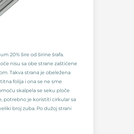
m 20% šire od širine šrafa.
loče nisu sa obe strane zaštićene
tiom. Takva strana je obeležena
titna folija i ona se ne sme
 Pomoću skalpela se seku ploče
 potrebno je koristiti cirkular sa
eliki broj zuba. Po dužoj strani