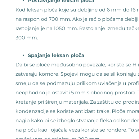
Postavljanje leksan ploča
Kod leksan ploča koje su debljine od 6 mm do 16 
na raspon od 700 mm. Ako je reč o pločama deb
rastojanje je na 1050 mm. Rastojanje između tačke
300 mm.
Spajanje leksan ploča
Da bi se ploče međusobno povezale, koriste se H i U
zatvaraju komore. Spojevi mogu da se silikoniraju z
smeju da se podmazuju prilikom uvlačenja u profil.
neophodno je ostaviti 5 mm slobodnog prostora.
kretanje pri širenju materijala. Za zaštitu od prodir
kondenzacije se koriste antidast trake. Ploče mora
nagib kako bi se izbeglo stvaranje fleka od kondenz
na ploču kao i ojačala veza koriste se rondere. To 