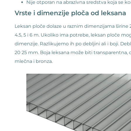
Nije otporan na abrazivna sredstva koja se kor
Vrste i dimenzije ploča od leksana
Leksan ploče dolaze u raznim dimenzijama širine 2,1 m, 
4.5, 5 i 6 m. Ukoliko ima potrebe, leksan ploče m
dimenzije. Razlikujemo ih po debljini ali i boji. Deblj
20 25 mm. Boja leksana može biti transparentna, dim
mlečna i bronza.