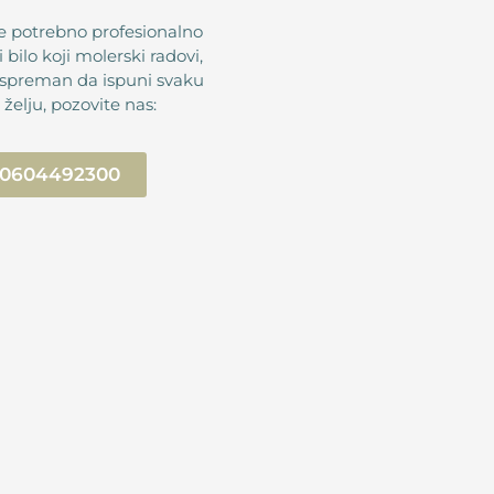
e potrebno profesionalno
i bilo koji molerski radovi,
 spreman da ispuni svaku
 želju, pozovite nas:
0604492300