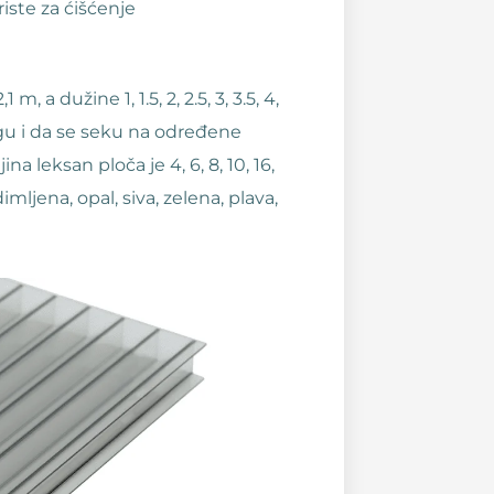
iste za ćišćenje
a dužine 1, 1.5, 2, 2.5, 3, 3.5, 4,
ogu i da se seku na određene
ina leksan ploča je 4, 6, 8, 10, 16,
ljena, opal, siva, zelena, plava,