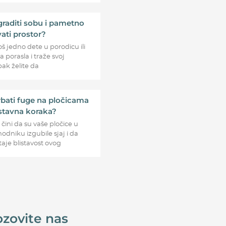
raditi sobu i pametno
ati prostor?
oš jedno dete u porodicu ili
 porasla i traže svoj
 pak želite da
bati fuge na pločicama
stavna koraka?
čini da su vaše pločice u
 hodniku izgubile sjaj i da
je blistavost ovog
zovite nas