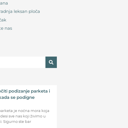
sana
adnja leksan ploča
učak
te nas
čiti podizanje parketa i
i kada se podigne
parketa je noćna mora koja
esi sve nas koji živimo u
ći. Sigurno ste bar