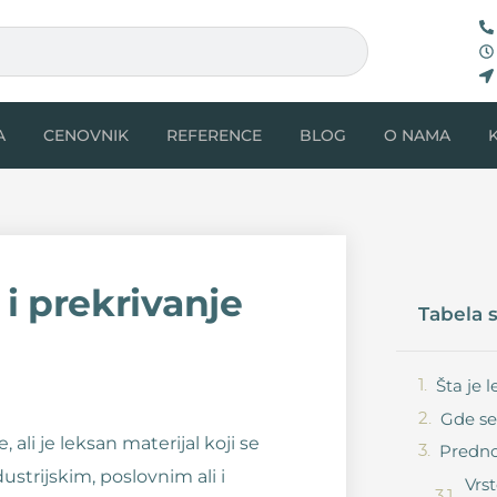
A
CENOVNIK
REFERENCE
BLOG
O NAMA
 i prekrivanje
Tabela 
Šta je 
Gde se
, ali je leksan materijal koji se
Predno
ustrijskim, poslovnim ali i
Vrs