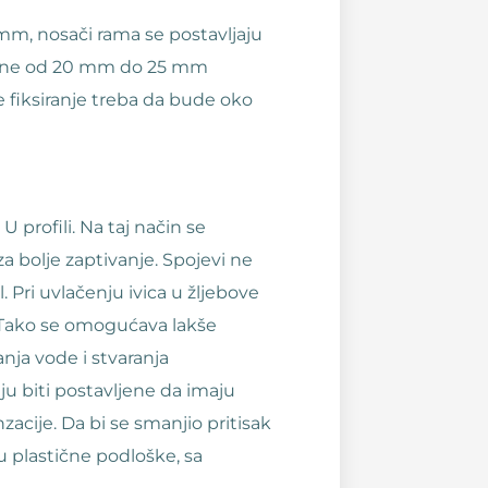
mm, nosači rama se postavljaju
ljine od 20 mm do 25 mm
 fiksiranje treba da bude oko
 profili. Na taj način se
a bolje zaptivanje. Spojevi ne
 Pri uvlačenju ivica u žljebove
 Tako se omogućava lakše
anja vode i stvaranja
ju biti postavljene da imaju
acije. Da bi se smanjio pritisak
su plastične podloške, sa