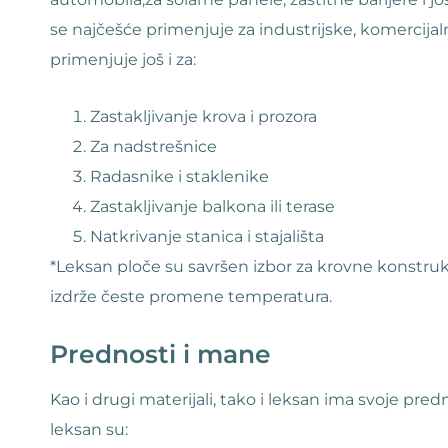
se najčešće primenjuje za industrijske, komercijal
primenjuje još i za:
Zastakljivanje krova i prozora
Za nadstrešnice
Radasnike i staklenike
Zastakljivanje balkona ili terase
Natkrivanje stanica i stajališta
*Leksan ploče su savršen izbor za krovne konstruk
izdrže česte promene temperatura.
Prednosti i mane
Kao i drugi materijali, tako i leksan ima svoje pre
leksan su: