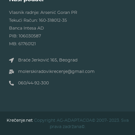
Vlasnik radnje: Arsenić Goran PR
Tekući Račun: 160-318012-35
Banca Intesa AD
PIB: 106030587
MB: 61760121
Braće Jerković 165, Beograd
molerskiradovikrecenje@gmail.com
060/44-92-300
Krečenje.net
Copyright AG-ADAPTACIJA© 2007- 2023. Sva
prava zadržana©.