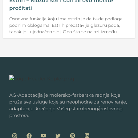
Estrih – Možda ste i čuli ali ovo morate
pročitati
Osnovna funkcija koju ima estrih je da bude podloga
podnim oblogama. Estrih predstavlja glazuru poda,
tanak je i ujednačen sloj. Ono što se nalazi između
AG-Adaptacija je molersko-farbarska radnja koja
pruža sve usluge koje su neophodne za renoviranje,
adaptaciju, krečenje Vašeg stambenog/poslovnog
prostora.