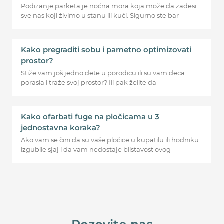
Podizanje parketa je noćna mora koja može da zadesi
sve nas koji živimo u stanu ili kući. Sigurno ste bar
Kako pregraditi sobu i pametno optimizovati
prostor?
Stiže vam još jedno dete u porodicu ili su vam deca
porasla i traže svoj prostor? Ili pak želite da
Kako ofarbati fuge na pločicama u 3
jednostavna koraka?
Ako vam se čini da su vaše pločice u kupatilu ili hodniku
izgubile sjaj i da vam nedostaje blistavost ovog