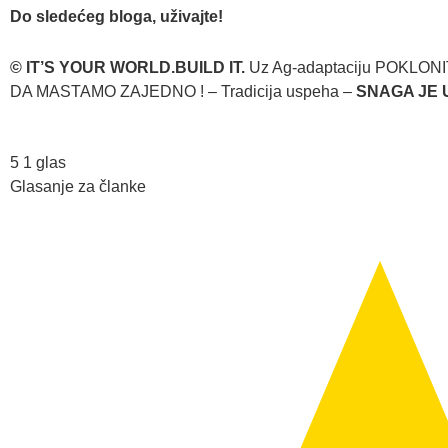
Do sledećeg bloga, uživajte!
© IT’S YOUR WORLD.BUILD IT.
Uz Ag-adaptaciju POKLON
DA MASTAMO ZAJEDNO ! – Tradicija uspeha –
SNAGA JE 
5
1
glas
Glasanje za članke