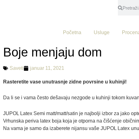
Početna
Usluge
Procen
Boje menjaju dom
Saveti
januar 11, 2021
Rasteretite vase unutrasnje zidne povrsine u kuhinji!
Da li se i vama često dešavaju nezgode u kuhinji tokom kuva
JUPOL Latex Semi matt/matt/satin je najbolji izbor za jako op
Vrhunska periva latex boja koja je otporna na čišćenje obični
Na vama je samo da izaberete nijansu vaše JUPOL Latex unutr