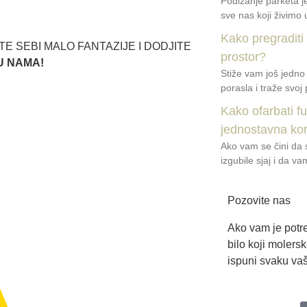
Podizanje parketa 
sve nas koji živimo u
Kako pregraditi
ITE SEBI MALO FANTAZIJE I DODJITE
prostor?
U NAMA!
Stiže vam još jedno
porasla i traže svoj 
Kako ofarbati f
jednostavna ko
Ako vam se čini da s
izgubile sjaj i da v
Pozovite nas
Ako vam je potre
bilo koji molers
ispuni svaku vaš