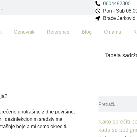
0604492300
Pon - Sub 08:00
Braće Jerković
a
Cenovnik
Reference
Blog
O nama
K
Tabela sadrž
nja?
terećene unutrašnje zidne površine.
m i dezinfekcionim sredstvima.
Kako sprečiti po
ašnje boje a mi cemo okreciti.
kada se podign