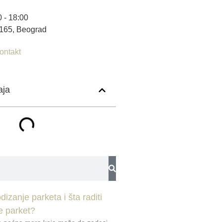
 - 18:00
 165, Beograd
ontakt
aja
dizanje parketa i šta raditi
e parket?