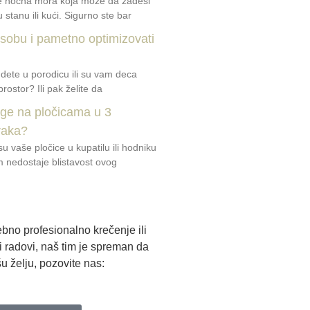
je noćna mora koja može da zadesi
 stanu ili kući. Sigurno ste bar
 sobu i pametno optimizovati
 dete u porodicu ili su vam deca
prostor? Ili pak želite da
uge na pločicama u 3
raka?
u vaše pločice u kupatilu ili hodniku
am nedostaje blistavost ovog
bno profesionalno krečenje ili
ki radovi, naš tim je spreman da
u želju, pozovite nas: