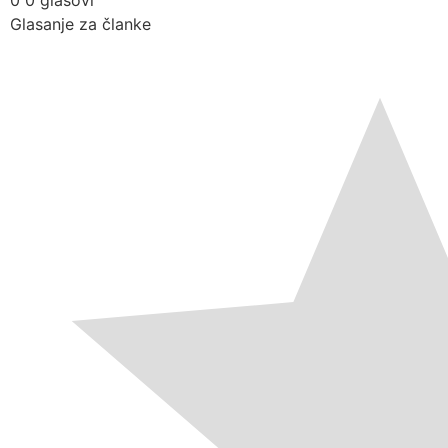
0
0
glasovi
Glasanje za članke