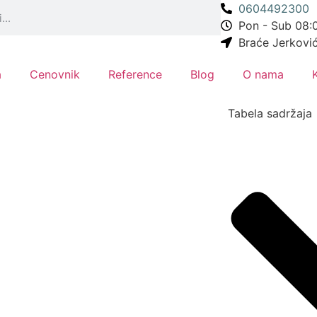
0604492300
Pon - Sub 08:0
Braće Jerkovi
a
Cenovnik
Reference
Blog
O nama
Tabela sadržaja