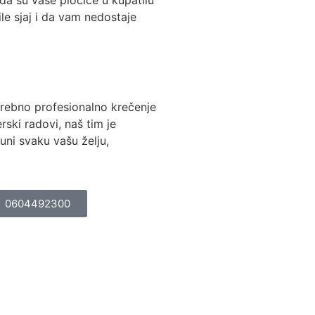
ile sjaj i da vam nedostaje
rebno profesionalno krečenje
lerski radovi, naš tim je
uni svaku vašu želju,
0604492300