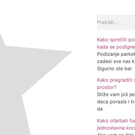
Kako sprečiti pod
kada se podigne
Podizanje parke
zadesi sve nas ko
Sigurno ste bar
Kako pregraditi
prostor?
Stiže vam još je
deca porasla i tr
da
Kako ofarbati f
jednostavna kor
Ako vam se čini 