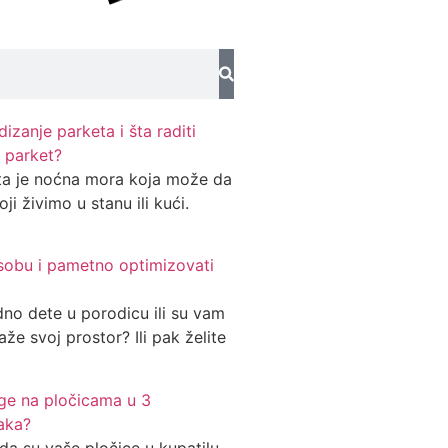
izanje parketa i šta raditi
 parket?
ta je noćna mora koja može da
ji živimo u stanu ili kući.
 sobu i pametno optimizovati
dno dete u porodicu ili su vam
aže svoj prostor? Ili pak želite
uge na pločicama u 3
aka?
da su vaše pločice u kupatilu