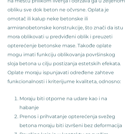
na mestu prilikom livenja i održava ga u željenom
obliku sve dok beton ne očvrsne. Oplata je
omotač ili kalup neke betonske ili
armiranobetonske konstrukcije, što znači da istu
mora oblikovati u predviđeni oblik i preuzeti
opterećenje betonske mase. Takođe oplate
mogu imati funkciju oblikovanja površinskog
sloja betona u cilju postizanja estetskih efekata.
Oplate moraju ispunjavati određene zahteve
funkcionalnosti i kriterijume kvaliteta, odnosno:
Moraju biti otporne na udare kao i na
habanje
Prenos i prihvatanje opterećenja svežeg
betona moraju biti izvršeni bez deformacija