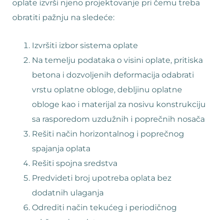
oplate izvrši njeno projektovanje pri čemu treba
obratiti pažnju na sledeće:
Izvršiti izbor sistema oplate
Na temelju podataka o visini oplate, pritiska
betona i dozvoljenih deformacija odabrati
vrstu oplatne obloge, debljinu oplatne
obloge kao i materijal za nosivu konstrukciju
sa rasporedom uzdužnih i poprečnih nosača
Rešiti način horizontalnog i poprečnog
spajanja oplata
Rešiti spojna sredstva
Predvideti broj upotreba oplata bez
dodatnih ulaganja
Odrediti način tekućeg i periodičnog