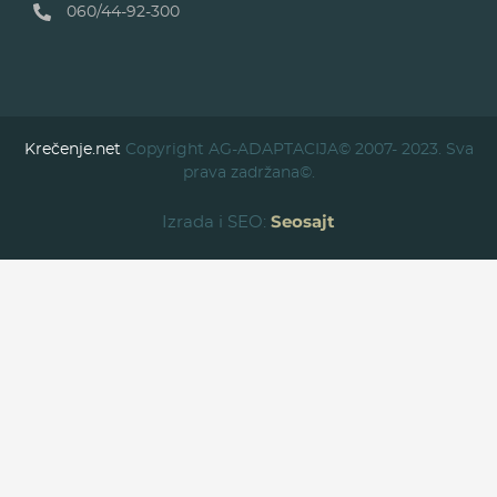
060/44-92-300
Krečenje.net
Copyright AG-ADAPTACIJA© 2007- 2023. Sva
prava zadržana©.
Seosajt
Izrada i SEO: