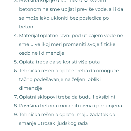
Površina koja je u kontaktu sa svežim
betonom ne sme upijati previše vode, ali i da
se može lako ukloniti bez posledica po
beton
Materijal oplatne ravni pod uticajem vode ne
sme u velikoj meri promeniti svoje fizičke
osobine i dimenzije
Oplata treba da se koristi više puta
Tehnička rešenja oplate treba da omoguće
tačno podešavanje na željeni oblik i
dimenzije
Oplatni sklopovi treba da budu fleksibilni
Površina betona mora biti ravna i popunjena
Tehnička rešenja oplate imaju zadatak da
smanje utrošak ljudskog rada