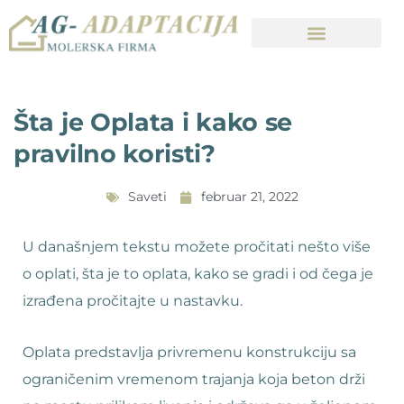
Šta je Oplata i kako se
pravilno koristi?
Saveti
februar 21, 2022
U današnjem tekstu možete pročitati nešto više
o oplati, šta je to oplata, kako se gradi i od čega je
izrađena pročitajte u nastavku.
Oplata predstavlja privremenu konstrukciju sa
ograničenim vremenom trajanja koja beton drži