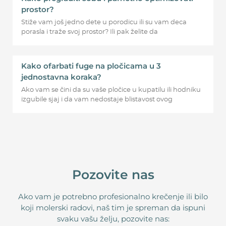
prostor?
Stiže vam još jedno dete u porodicu ili su vam deca
porasla i traže svoj prostor? Ili pak želite da
Kako ofarbati fuge na pločicama u 3
jednostavna koraka?
Ako vam se čini da su vaše pločice u kupatilu ili hodniku
izgubile sjaj i da vam nedostaje blistavost ovog
Pozovite nas
Ako vam je potrebno profesionalno krečenje ili bilo
koji molerski radovi, naš tim je spreman da ispuni
svaku vašu želju, pozovite nas: