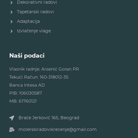
Dekorativni radovi
Tapetarski radovi
Adaptacija
Izvlačenje vlage
Naši podaci
Vlasnik radnje: Arsenić Goran PR
Tekući Račun: 160-318012-35
Banca Intesa AD
PIB: 106030587
MB: 61760121
Braće Jerković 165, Beograd
molerskiradovikrecenje@gmail.com