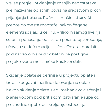
vrši se pregle i otklanjanje manjih nedostataka i
premazivanje oplatnih površina sredstvom protiv
prijanjanja betona. Ručno ili mašinski se vrši
prenos do mesta montaže, nakon čega se
elementi spajaju u celinu. Prilikom samog livenja
se prati ponašanje oplate pri porastu opterećenja,
učavaju se deformacije i slično. Oplata mora biti
pod nadzorom sve dok beton ne postigne
projektovane mehaničke karakteristike.
Skidanje oplate se definiše u projektu oplate i
treba izbegavati nasilno delovanje na oplatu.
Nakon skidanja oplate sledi mehaničko čišćenje i
pranje vodom pod pritiskom, zatvaranje rupe od
prethodne upotrebe, krpljenje oštećenja ili