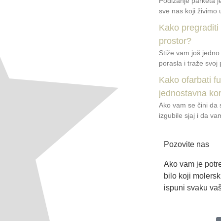
Podizanje parketa 
sve nas koji živimo u
Kako pregraditi
prostor?
Stiže vam još jedno
porasla i traže svoj 
Kako ofarbati f
jednostavna ko
Ako vam se čini da s
izgubile sjaj i da v
Pozovite nas
Ako vam je potre
bilo koji molers
ispuni svaku vaš