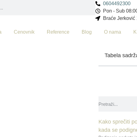
0604492300
Pon - Sub 08:00
Braće Jerković
a
Cenovnik
Reference
Blog
O nama
K
Tabela sadrž
ija
ja
 Kladionici
Kako sprečiti po
kada se podign