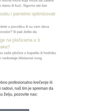
je noćna mora koja može da zadesi
 stanu ili kući. Sigurno ste bar
 sobu i pametno optimizovati
 dete u porodicu ili su vam deca
prostor? Ili pak želite da
uge na pločicama u 3
raka?
u vaše pločice u kupatilu ili hodniku
am nedostaje blistavost ovog
bno profesionalno krečenje ili
ki radovi, naš tim je spreman da
u želju, pozovite nas: