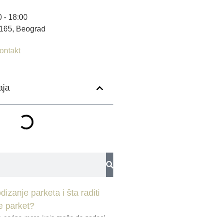
 - 18:00
 165, Beograd
ontakt
aja
dizanje parketa i šta raditi
e parket?