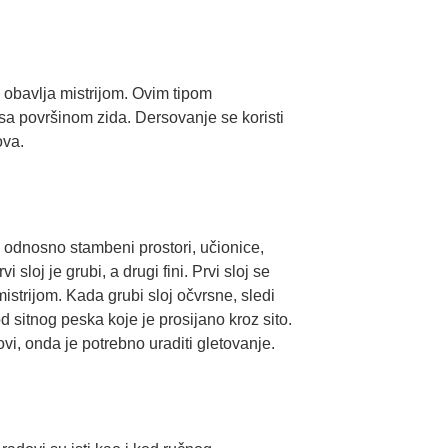
 obavlja mistrijom. Ovim tipom
sa površinom zida. Dersovanje se koristi
ova.
, odnosno stambeni prostori, učionice,
i sloj je grubi, a drugi fini. Prvi sloj se
istrijom. Kada grubi sloj očvrsne, sledi
d sitnog peska koje je prosijano kroz sito.
vi, onda je potrebno uraditi gletovanje.