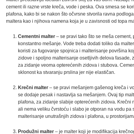
cement ili razne vrste kreča, vode i peska. Ova smesa se kori
plafona, kako bi se nakon što očvrsne stvorila ravna podloga
maltera kao i njihova namena koja je u zavisnosti od topa ma
Cementni malter
– se pravi tako što se meša cement, 
konstantno mešanje. Vode treba dodati toliko da malte
koristi za fugovanje spojnica i malterisanje površina 
zidove i spoljno malterisanje osetljivih delova fasade, 
za zidanje veoma opterećenih zidova i stubova. Cementn
sklonost ka stvaranju prslina jer nije elastičan.
Krečni malter
– se pravi mešanjem gašenog kreča i vo
se dodaje pesak i nastavlja sa mešanjem. Ovaj tip malte
plafona, za zidanje slabije opterećenih zidova. Krečni m
ali nema veliku čvrstoću i slabo je otporan na vodu pa 
malterisanje unutrašnjih zidova i plafona, u prostorija
Produžni malter
– je malter koji je modifikacija krečn