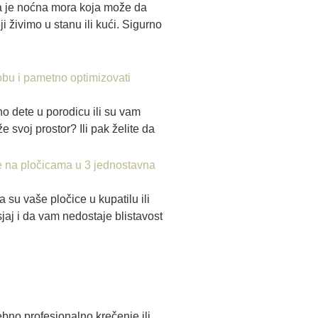
a je noćna mora koja može da
i živimo u stanu ili kući. Sigurno
obu i pametno optimizovati
no dete u porodicu ili su vam
e svoj prostor? Ili pak želite da
e na pločicama u 3 jednostavna
 su vaše pločice u kupatilu ili
jaj i da vam nedostaje blistavost
bno profesionalno krečenje ili