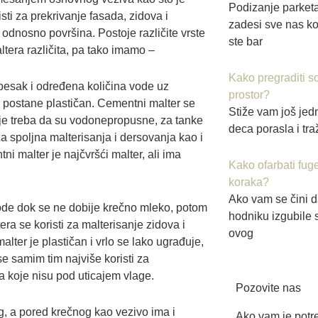
Podizanje parket
sti za prekrivanje fasada, zidova i
zadesi sve nas koj
 odnosno površina. Postoje različite vrste
ste bar
ltera različita, pa tako imamo –
Kako pregraditi s
pesak i određena količina vode uz
prostor?
r postane plastičan. Cementni malter se
Stiže vam još jed
koje treba da su vodonepropusne, za tanke
deca porasla i traž
za spoljna malterisanja i dersovanja kao i
i malter je najčvršći malter, ali ima
Kako ofarbati fug
koraka?
Ako vam se čini da
de dok se ne dobije krečno mleko, potom
hodniku izgubile s
ra se koristi za malterisanje zidova i
ovog
alter je plastičan i vrlo se lako ugrađuje,
se samim tim najviše koristi za
ma koje nisu pod uticajem vlage.
Pozovite nas
og, a pored krečnog kao vezivo ima i
Ako vam je potre