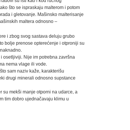
adovi su isti kao i kod ručnog
 tako što se ispraskaju malterom i potom
rada i gletovanje. Mašinsko malterisanje
a mašinskih maltera odnosno –
ere i zbog svog sastava deluju grubo
o bolje prenose opterećenje i otproniji su
i naknadno.
i osetljiviji. Nije im potrebna završna
ima nema vlage ili vode.
što sam naziv kaže, karakterišu
neki drugi minerali odnosno supstance
er su mekši manje otporni na udarce, a
mim tim dobro ujednačavaju klimu u