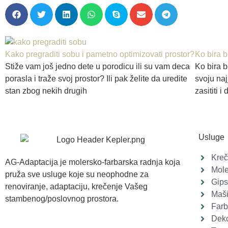
Kako pregraditi sobu i pametno optimizovati prostor?
Ko bira 
Stiže vam još jedno dete u porodicu ili su vam deca
Ko bira b
porasla i traže svoj prostor? Ili pak želite da uredite
svoju naj
stan zbog nekih drugih
zasititi i
Usluge
Kreč
AG-Adaptacija je molersko-farbarska radnja koja
Mole
pruža sve usluge koje su neophodne za
Gips
renoviranje, adaptaciju, krečenje Vašeg
Maši
stambenog/poslovnog prostora.
Farb
Deko