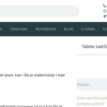
A
CENOVNIK
REFERENCE
BLOG
O NAMA
K
Tabela sadrž
 pravi, kao i šta je malterisanje i koje
Kako sprečiti podi
podigne parket?
 mešanjem osnovnog veziva kao što je