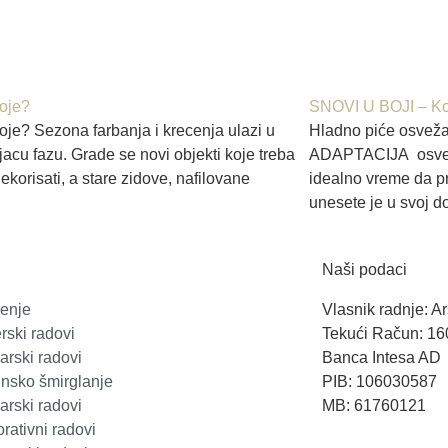
boje?
SNOVI U BOJI – Ko
oje? Sezona farbanja i krecenja ulazi u
Hladno piće osveža
jacu fazu. Grade se novi objekti koje treba
ADAPTACIJA osveža
 dekorisati, a stare zidove, nafilovane
idealno vreme da pro
unesete je u svoj d
Naši podaci
enje
Vlasnik radnje: 
rski radovi
Tekući Račun: 1
arski radovi
Banca Intesa AD
nsko šmirglanje
PIB: 106030587
arski radovi
MB: 61760121
rativni radovi