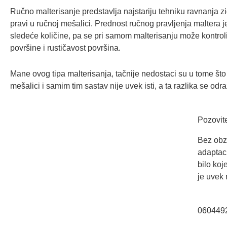
Ručno malterisanje predstavlja najstariju tehniku ravnanja 
pravi u ručnoj mešalici. Prednost ručnog pravljenja maltera 
sledeće količine, pa se pri samom malterisanju može kontrolis
površine i rustičavost površina.
Mane ovog tipa malterisanja, tačnije nedostaci su u tome što
mešalici i samim tim sastav nije uvek isti, a ta razlika se 
Pozovit
Bez obz
adaptaci
bilo koj
je uvek 
060449