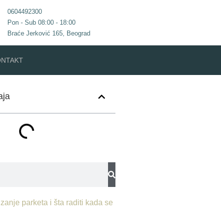
0604492300
Pon - Sub 08:00 - 18:00
Braće Jerković 165, Beograd
ONTAKT
aja
zanje parketa i šta raditi kada se