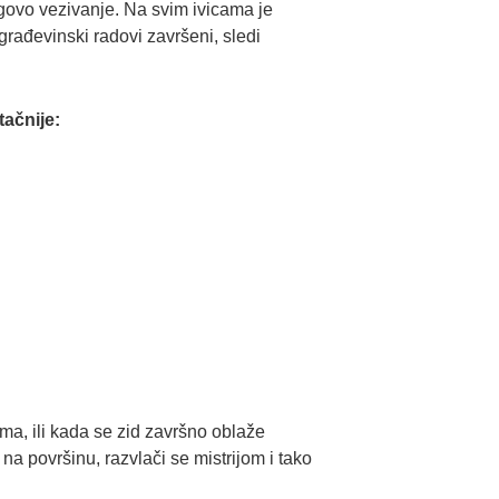
egovo vezivanje. Na svim ivicama je
građevinski radovi završeni, sledi
tačnije:
ma, ili kada se zid završno oblaže
na površinu, razvlači se mistrijom i tako