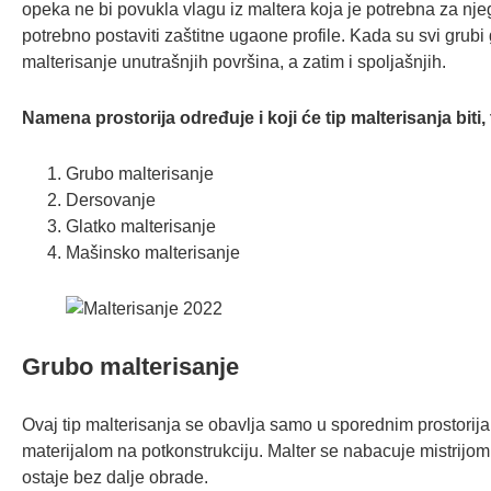
opeka ne bi povukla vlagu iz maltera koja je potrebna za nj
potrebno postaviti zaštitne ugaone profile. Kada su svi grubi 
malterisanje unutrašnjih površina, a zatim i spoljašnjih.
Namena prostorija određuje i koji će tip malterisanja biti, 
Grubo malterisanje
Dersovanje
Glatko malterisanje
Mašinsko malterisanje
Grubo malterisanje
Ovaj tip malterisanja se obavlja samo u sporednim prostorija
materijalom na potkonstrukciju. Malter se nabacuje mistrijom 
ostaje bez dalje obrade.