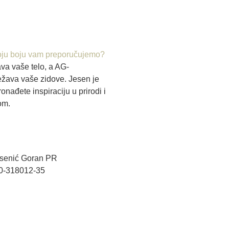
ju boju vam preporučujemo?
va vaše telo, a AG-
va vaše zidove. Jesen je
nađete inspiraciju u prirodi i
om.
Arsenić Goran PR
60-318012-35