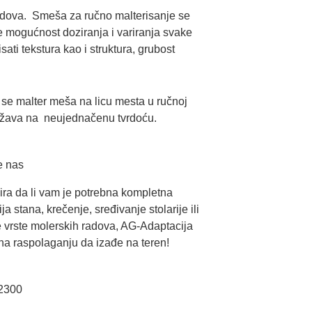
zidova. Smeša za ručno malterisanje se
je mogućnost doziranja i variranja svake
ati tekstura kao i struktura, grubost
 se malter meša na licu mesta u ručnoj
odražava na neujednačenu tvrdoću.
e nas
ira da li vam je potrebna kompletna
ja stana, krečenje, sređivanje stolarije ili
e vrste molerskih radova, AG-Adaptacija
na raspolaganju da izađe na teren!
2300