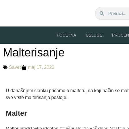
POČETNA
USLUGE
PROCEN
Malterisanje
Saveti
maj 17, 2022
U današnjem članku pričamo o malteru, na koji način se malter
sve vrste malterisanja postoje.
Malter
Malter predstavlja idealan završni sloj za vaš dom. Nastaje