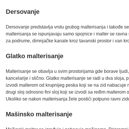
Dersovanje
Dersovanje predstavlja vrstu grubog malterisanja i takođe se
malterisanja se ispunjavaju samo spojnice i malter se ravna 
za podrume, dimnjačke kanale kroz tavanski prostor i van kr
Glatko malterisanje
Malterisanje se obavlja u svim prostorijama gde borave ljudi
kancelarije i slično. Glatko malterisanje se radi u dva sloja, prv
izvodi malterom od krupnijeg peska koji se na zid nabacuje m
drugi sloj odnosno fini sloj koji se izvodi sa ređim malterom o
Ukoliko se nakon malterisanja žele postići potpuno ravni zido
Mašinsko malterisanje