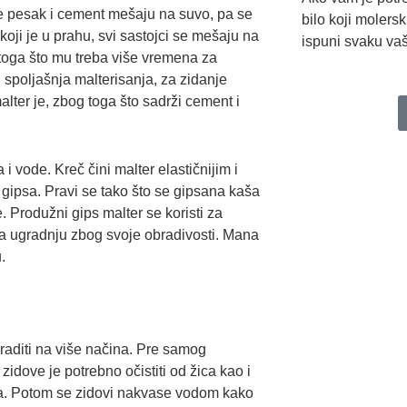
 se pesak i cement mešaju na suvo, pa se
bilo koji molers
koji je u prahu, svi sastojci se mešaju na
ispuni svaku vaš
 toga što mu treba više vremena za
i spoljašnja malterisanja, za zidanje
lter je, zbog toga što sadrži cement i
i vode. Kreč čini malter elastičnijim i
gipsa. Pravi se tako što se gipsana kaša
 Produžni gips malter se koristi za
za ugradnju zbog svoje obradivosti. Mana
.
raditi na više načina. Pre samog
idove je potrebno očistiti od žica kao i
ja. Potom se zidovi nakvase vodom kako