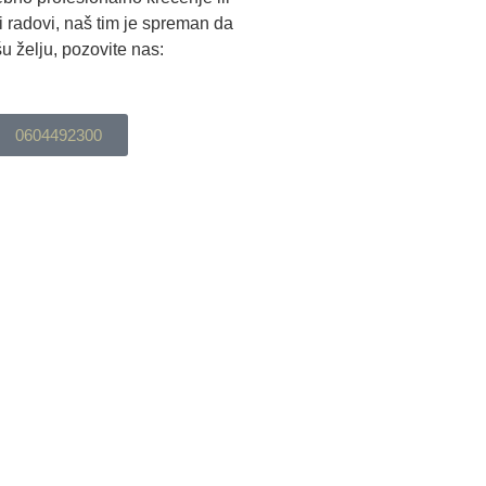
ki radovi, naš tim je spreman da
u želju, pozovite nas:
0604492300