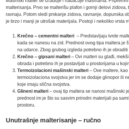
Mašinski malter se izrađuje i nabacuje mašinama. Pripremni r
malterisanja. Prvo se malterišu plafon i gornji delovi zidova,
ravnaju. Potom sledi prskanje zidova, ravnanje, dopunska ob
je brzo i manji je utrošak materijala. Postoji i nekoliko vrst
Krečno – cementni malteri
– Predstavljaju tvrde malt
kada se nanesu na zid. Prednost ovog tipa maltera je št
na udarce. Zbog grubog izgleda potrebno ih je obradit
Krečno – gipsani malteri
– Ovi malteri su glađi, mekši 
obrada i potrebno ih je postavljati u prostorijama u koj
Termoizolacioni mašinski malteri
– Ove maltere, kao 
termoizolaciona svojstva jer im se dodaje glinopor ili 
koje imaju slična svojstva.
Glineni malteri
– ovaj tip maltera se nanosi mašinski j
prednost im je što su sasvim prirodni materijali pa sa
prostoru.
Unutrašnje malterisanje – ručno