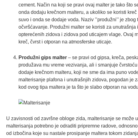
cement. Način na koji se pravi ovaj malter je tako što
onda dodaju krečnom malteru, a ukoliko se koristi kreč 
suvo i onda se dodaje voda. Naziv ’’produžni’’ je zbog
očvršćavanje. Produžni malter se koristi za unutrašnja 
opterećenih zidova i zidova pod uticajem vlage. Ovaj ma
kreč, čvrst i otporan na atmosferske uticaje.
Produžni gips malter
– se pravi od gipsa, kreča, peska 
produžava mu vreme vezivanja, ali i smanjuje čvrstoću 
dodaje krečnom malteru, koji ne sme da ima puno vode.
malterisanje plafona i unutrašnjih zidova, pogodan je 
kod ovog tipa maltera je ta što je slabo otporan na vodu
U zavisnosti od završne obloge zida, malterisanje se može u
malterisanja potrebno je odraditi pripremne radove, odnosno z
od izbočina koje su nastale prosipanje maltera tokom zidan