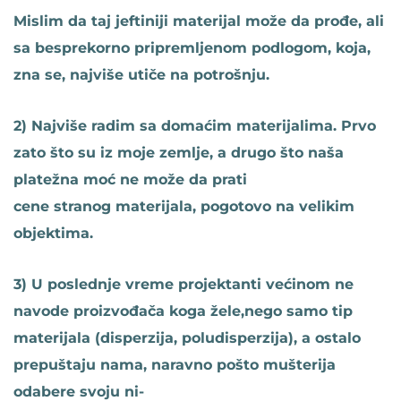
Mislim da taj jeftiniji materijal može da prođe, ali
sa besprekorno pripremljenom podlogom, koja,
zna se, najviše utiče na potrošnju.
2) Najviše radim sa domaćim materijalima. Prvo
zato što su iz moje zemlje, a drugo što naša
platežna moć ne može da prati
cene stranog materijala, pogotovo na velikim
objektima.
3) U poslednje vreme projektanti većinom ne
navode proizvođača koga žele,nego samo tip
materijala (disperzija, poludisperzija), a ostalo
prepuštaju nama, naravno pošto mušterija
odabere svoju ni-