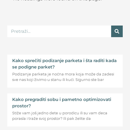
Kako sprečiti podizanje parketa i šta raditi kada
se podigne parket?
Podizanje parketa je noćna mora koja može da zadesi
sve nas koji živimo u stanu ili kući. Sigurno ste bar
Kako pregraditi sobu i pametno optimizovati
prostor?
Stiže vam još jedno dete u porodicu ili su vam deca
porasla i traže svoj prostor? Ili pak želite da