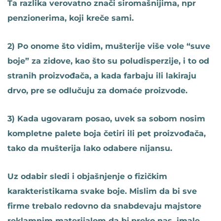
Ta razlika verovatno znači siromašnijima, npr
penzionerima, koji kreče sami.
2) Po onome što vidim, mušterije više vole “suve
boje” za zidove, kao što su poludisperzije, i to od
stranih proizvođača, a kada farbaju ili lakiraju
drvo, pre se odlučuju za domaće proizvode.
3) Kada ugovaram posao, uvek sa sobom nosim
kompletne palete boja četiri ili pet proizvođača,
tako da mušterija lako odabere nijansu.
Uz odabir sledi i objašnjenje o fizičkim
karakteristikama svake boje. Mislim da bi sve
firme trebalo redovno da snabdevaju majstore
reklamnim materijalom da bi,preko nas, imale