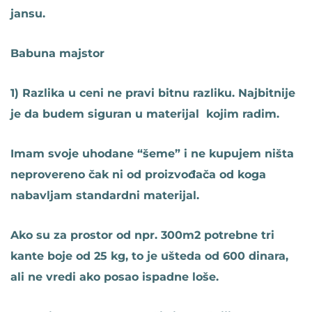
jansu.
Babuna majstor
1) Razlika u ceni ne pravi bitnu razliku. Najbitnije
je da budem siguran u materijal kojim radim.
Imam svoje uhodane “šeme” i ne kupujem ništa
neprovereno čak ni od proizvođača od koga
nabavljam standardni materijal.
Ako su za prostor od npr. 300m2 potrebne tri
kante boje od 25 kg, to je ušteda od 600 dinara,
ali ne vredi ako posao ispadne loše.