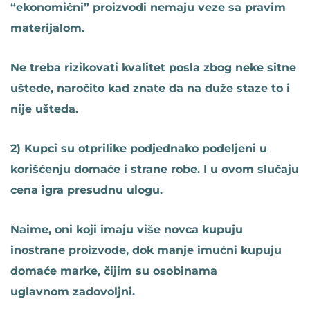
“ekonomični” proizvodi nemaju veze sa pravim
materijalom.
Ne treba rizikovati kvalitet posla zbog neke sitne
uštede, naročito kad znate da na duže staze to i
nije ušteda.
2) Kupci su otprilike podjednako podeljeni u
korišćenju domaće i strane robe. I u ovom slučaju
cena igra presudnu ulogu.
Naime, oni koji imaju više novca kupuju
inostrane proizvode, dok manje imućni kupuju
domaće marke, čijim su osobinama
uglavnom zadovoljni.