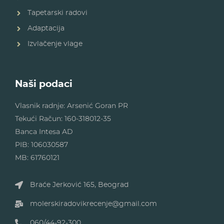
Tapetarski radovi
Adaptacija
Izvlačenje vlage
Naši podaci
Vlasnik radnje: Arsenić Goran PR
Tekući Račun: 160-318012-35
Banca Intesa AD
PIB: 106030587
MB: 61760121
Braće Jerković 165, Beograd
molerskiradovikrecenje@gmail.com
060/44-92-300