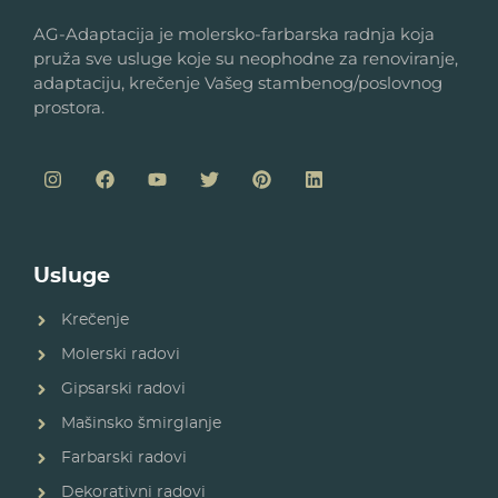
AG-Adaptacija je molersko-farbarska radnja koja
pruža sve usluge koje su neophodne za renoviranje,
adaptaciju, krečenje Vašeg stambenog/poslovnog
prostora.
Usluge
Krečenje
Molerski radovi
Gipsarski radovi
Mašinsko šmirglanje
Farbarski radovi
Dekorativni radovi