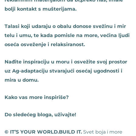
bolji kontakt s mušterijama.
Talasi koji udaraju o obalu donose svežinu i mir
telu i umu, te kada pomisle na more, većina ljudi
oseća osveženje i relaksiranost.
Nađite inspiraciju u moru i osvežite svoj prostor
uz Ag-adaptaciju stvarajući osećaj ugodnosti i
mira u domu.
Kako vas more inspiriše?
Do sledećeg bloga, uživajte!
© IT’S YOUR WORLD.BUILD IT.
Svet boja i more