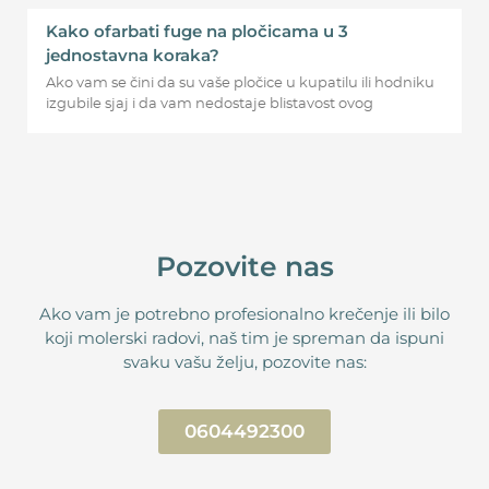
Kako ofarbati fuge na pločicama u 3
jednostavna koraka?
Ako vam se čini da su vaše pločice u kupatilu ili hodniku
izgubile sjaj i da vam nedostaje blistavost ovog
Pozovite nas
Ako vam je potrebno profesionalno krečenje ili bilo
koji molerski radovi, naš tim je spreman da ispuni
svaku vašu želju, pozovite nas:
0604492300