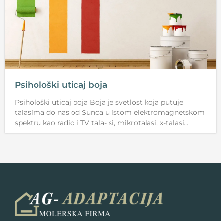
Psihološki uticaj boja
Psihološki uticaj boja Boja je svetlost koja putuje
talasima do nas od Sunca u istom elektromagnetskom
spektru kao radio i TV tala- si, mikrotalasi, x-talasi…