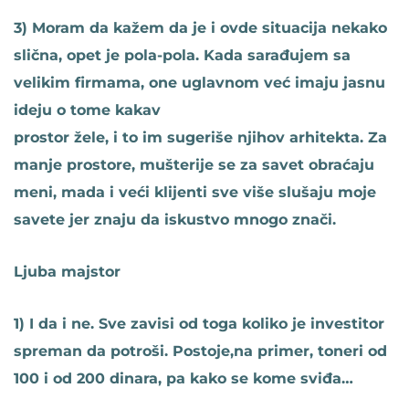
3) Moram da kažem da je i ovde situacija nekako
slična, opet je pola-pola. Kada sarađujem sa
velikim firmama, one uglavnom već imaju jasnu
ideju o tome kakav
prostor žele, i to im sugeriše njihov arhitekta. Za
manje prostore, mušterije se za savet obraćaju
meni, mada i veći klijenti sve više slušaju moje
savete jer znaju da iskustvo mnogo znači.
Ljuba majstor
1) I da i ne. Sve zavisi od toga koliko je investitor
spreman da potroši. Postoje,na primer, toneri od
100 i od 200 dinara, pa kako se kome sviđa…