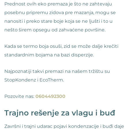
Prednost ovih eko premaza je što ne zahtevaju
posebnu pripremu zidova pre mazanja, mogu se
nanositi i preko stare boje koja se ne ljušti i to u
nešto širem opsegu od zahvaćene površine.
Kada se termo boja osuši, zid se može dalje krečiti
standardnim bojama na bazi disperzije.
Najpoznatiji takvi premazi na našem tržištu su
StopKondenz i EcoTherm.
Pozovite nas:
0604492300
Trajno rešenje za vlagu i buđ
Završni i trajni udarac pojavi kondenzacije i buđi daje