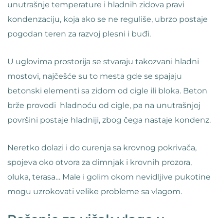
unutrašnje temperature i hladnih zidova pravi
kondenzaciju, koja ako se ne reguliše, ubrzo postaje
pogodan teren za razvoj plesni i buđi.
U uglovima prostorija se stvaraju takozvani hladni
mostovi, najčešće su to mesta gde se spajaju
betonski elementi sa zidom od cigle ili bloka. Beton
brže provodi hladnoću od cigle, pa na unutrašnjoj
površini postaje hladniji, zbog čega nastaje kondenz.
Neretko dolazi i do curenja sa krovnog pokrivača,
spojeva oko otvora za dimnjak i krovnih prozora,
oluka, terasa… Male i golim okom nevidljive pukotine
mogu uzrokovati velike probleme sa vlagom.