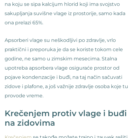
na koju se sipa kalcijum hlorid koji ima svojstvo
sakupljanja suvišne vlage iz prostorije, samo kada
ona prelazi 65%.
Apsorberi vlage su neškodljivi po zdravlje, vrlo
praktični i preporuka je da se koriste tokom cele
godine, ne samo u zimskim mesecima. Stalna
upotreba apsorbera vlage osiguraće prostor od
pojave kondenzacije i buđi, na taj način sačuvati
zidove i plafone, a još važnije zdravlje osoba koje tu
provode vreme.
Krečenjem protiv vlage i buđi
na zidovima
Krečenjem
se takođe možete trajno i zauvek rešiti