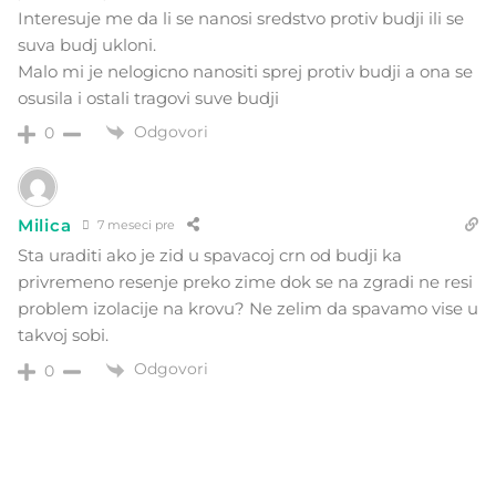
Interesuje me da li se nanosi sredstvo protiv budji ili se
suva budj ukloni.
Malo mi je nelogicno nanositi sprej protiv budji a ona se
osusila i ostali tragovi suve budji
Odgovori
0
Milica
7 meseci pre
Sta uraditi ako je zid u spavacoj crn od budji ka
privremeno resenje preko zime dok se na zgradi ne resi
problem izolacije na krovu? Ne zelim da spavamo vise u
takvoj sobi.
Odgovori
0