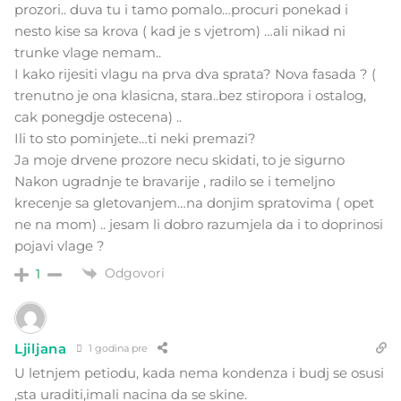
prozori.. duva tu i tamo pomalo…procuri ponekad i
nesto kise sa krova ( kad je s vjetrom) …ali nikad ni
trunke vlage nemam..
I kako rijesiti vlagu na prva dva sprata? Nova fasada ? (
trenutno je ona klasicna, stara..bez stiropora i ostalog,
cak ponegdje ostecena) ..
Ili to sto pominjete…ti neki premazi?
Ja moje drvene prozore necu skidati, to je sigurno
Nakon ugradnje te bravarije , radilo se i temeljno
krecenje sa gletovanjem…na donjim spratovima ( opet
ne na mom) .. jesam li dobro razumjela da i to doprinosi
pojavi vlage ?
Odgovori
1
Ljiljana
1 godina pre
U letnjem petiodu, kada nema kondenza i budj se osusi
,sta uraditi,imali nacina da se skine.