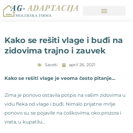
Kako se rešiti vlage i buđi na
zidovima trajno i zauvek
Saveti
april 26, 2021
Kako se rešiti vlage je veoma često pitanje…
Zima je ponovo ostavila potpis na vašim zidovima u
vidu fleka od vlage i buđi. Nimalo prijatne mrlje
ponovo su se pojavile na ćoškovima, oko prozora i
vrata, u kupatilu…