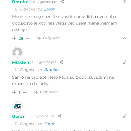
Branka
3 godine pre
Odgovor za
Zoran
Mene zanima,moze li se zastita odraditi u ovo doba
god.posto je kod nas vlags vec uzela maha ,nemam
resenje
Odgovori
28
Mladen
3 godine pre
Odgovor za
Branka
Samo na prolece i leto kada su zidovi suvi, zimi ne
mozes to da radis.
Odgovori
1
Goran
3 godine pre
Odgovor za
Zoran