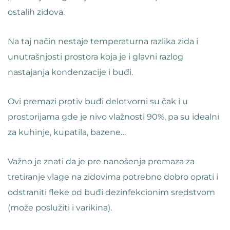
ostalih zidova.
Na taj način nestaje temperaturna razlika zida i
unutrašnjosti prostora koja je i glavni razlog
nastajanja kondenzacije i buđi.
Ovi premazi protiv buđi delotvorni su čak i u
prostorijama gde je nivo vlažnosti 90%, pa su idealni
za kuhinje, kupatila, bazene…
Važno je znati da je pre nanošenja premaza za
tretiranje vlage na zidovima potrebno dobro oprati i
odstraniti fleke od buđi dezinfekcionim sredstvom
(može poslužiti i varikina).