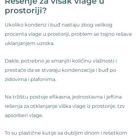
Rešenje za višak vlage u
prostoriji?
Ukoliko kondenz i buđ nastaju zbog velikog
procenta vlage u prostoriji, problem se trajno rešava
uklanjanjem uzroka.
Dakle, potrebno je smanjiti količinu vlažnosti i
prestaće da se stvaraju kondenzacija i buđ po
zidovima i plafonima.
Na tržištu postoje efikasna, jednostavna i jeftina
rešenja za otklanjanje viška vlage iz prostorije, tzv
apsorberi vlage.
To su plastične kutije sa dubljim dnom i rešetkom