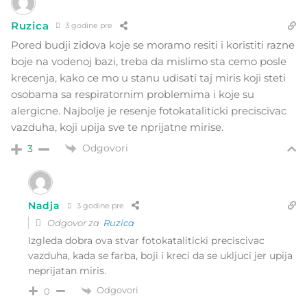
Ruzica
3 godine pre
Pored budji zidova koje se moramo resiti i koristiti razne
boje na vodenoj bazi, treba da mislimo sta cemo posle
krecenja, kako ce mo u stanu udisati taj miris koji steti
osobama sa respiratornim problemima i koje su
alergicne. Najbolje je resenje fotokataliticki preciscivac
vazduha, koji upija sve te nprijatne mirise.
Odgovori
3
Nadja
3 godine pre
Odgovor za
Ruzica
Izgleda dobra ova stvar fotokataliticki preciscivac
vazduha, kada se farba, boji i kreci da se ukljuci jer upija
neprijatan miris.
Odgovori
0