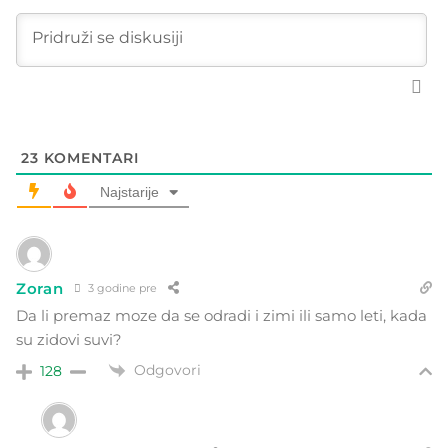
23
KOMENTARI
Najstarije
Zoran
3 godine pre
Da li premaz moze da se odradi i zimi ili samo leti, kada
su zidovi suvi?
Odgovori
128