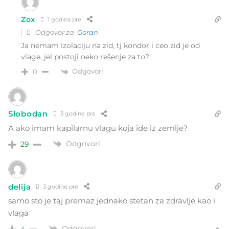
Zox
1 godina pre
Odgovor za
Goran
Ja nemam izolaciju na zid, tj kondor i ceo zid je od
vlage, jel postoji neko rešenje za to?
Odgovori
0
Slobodan
3 godine pre
A ako imam kapilarnu vlagu koja ide iz zemlje?
Odgovori
29
delija
3 godine pre
samo sto je taj premaz jednako stetan za zdravlje kao i
vlaga
Odgovori