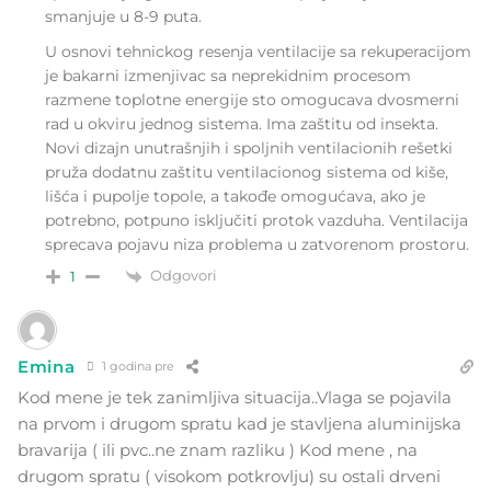
smanjuje u 8-9 puta.
U osnovi tehnickog resenja ventilacije sa rekuperacijom
je bakarni izmenjivac sa neprekidnim procesom
razmene toplotne energije sto omogucava dvosmerni
rad u okviru jednog sistema. Ima zaštitu od insekta.
Novi dizajn unutrašnjih i spoljnih ventilacionih rešetki
pruža dodatnu zaštitu ventilacionog sistema od kiše,
lišća i pupolje topole, a takođe omogućava, ako je
potrebno, potpuno isključiti protok vazduha. Ventilacija
sprecava pojavu niza problema u zatvorenom prostoru.
Odgovori
1
Emina
1 godina pre
Kod mene je tek zanimljiva situacija..Vlaga se pojavila
na prvom i drugom spratu kad je stavljena aluminijska
bravarija ( ili pvc..ne znam razliku ) Kod mene , na
drugom spratu ( visokom potkrovlju) su ostali drveni