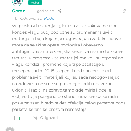
Autor
Goran
2 godine pre
Odgovor za
Rada
svi praskasti materijali glet mase iz dzakova ne trpe
kondez vlagu budj podlozne su promenama .svi ti
materijali i boja koja nije odgovarajuca za take zidove
mora da se skine opere podlogira i obavezno
antifugicidna antibakterijska sredstva i samo te zidove
tretirati u programu sa materijalima koji su otporni na
vlagu kondez i promene koje trpe oscilacije u
temeperaturi +- 10-15 stepeni i onda necete imati
problema.svi ti materijali koji su sada neodgovarajuci
na zidovima ne sme se preko njih raditi obavezno
ukloniti i raditi na zdravo.tamo gde miris i gde je
vidljivo to je posejano po stanu mora sve da se radi i
posle zavrsenih radova dezinfekcija celog prostora poda
parketa keramike prozora namestaja.
Odgovori
1