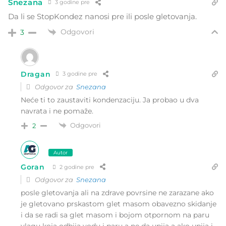
Snezana
3 godine pre
Da li se StopKondez nanosi pre ili posle gletovanja.
Odgovori
3
Dragan
3 godine pre
Odgovor za
Snezana
Neće ti to zaustaviti kondenzaciju. Ja probao u dva
navrata i ne pomaže.
Odgovori
2
Autor
Goran
2 godine pre
Odgovor za
Snezana
posle gletovanja ali na zdrave povrsine ne zarazane ako
je gletovano prskastom glet masom obavezno skidanje
i da se radi sa glet masom i bojom otpornom na paru