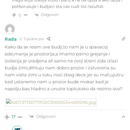
vlagu koja odbija vodu i paru a ne da upija a ako upija i
potkorusuje i budjavi sta vas cudi los rezultat.
Odgovori
0
Rada
3 godine pre
Kako da se resim ove budji,to nam je u spavacoj
sobi,manja je prostorija,a imamo parno grejanje i
izolacija je uradjena ali samo na ovoj strani zida izlazi
budja zimi,dihtuju nam dobro prozor i zatvorena su
nam vrata zimi u toku noci zbog dece jer su mali,ujutru
kad ustanemo nam u prozor bude mokar kad je
napolju bas hladno a unutra toplo,kako da resimo ovo?
Odgovori
17