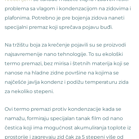
problema sa vlagom i kondenzacijom na zidovima i
plafonima. Potrebno je pre bojenja zidova naneti
specijalni premaz koji sprečava pojavu buđi.
Na tržištu boja za krečenje pojavili su se proizvodi
najsavremenije nano tehnologije. To su ekološki
termo premazi, bez mirisa i štetnih materija koji se
nanose na hladne zidne površine na kojima se
najčešće javlja kondenz i podižu temperaturu zida
za nekoliko stepeni.
Ovi termo premazi protiv kondenzacije kada se
namažu, formiraju specijalan tanak film od nano
čestica koji ima mogućnost akumuliranja toplote iz
prostorije i zagrevaju zid čak za 5 stepeni više od