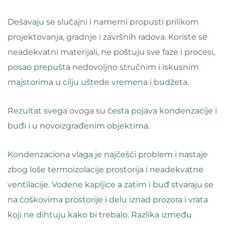
Dešavaju se slučajni i namerni propusti prilikom
projektovanja, gradnje i završnih radova. Koriste se
neadekvatni materijali, ne poštuju sve faze i procesi,
posao prepušta nedovoljno stručnim i iskusnim
majstorima u cilju uštede vremena i budžeta.
Rezultat svega ovoga su česta pojava kondenzacije i
buđi i u novoizgrađenim objektima.
Kondenzaciona vlaga je najčešći problem i nastaje
zbog loše termoizolacije prostorija i neadekvatne
ventilacije. Vodene kapljice a zatim i buđ stvaraju se
na ćoškovima prostorije i delu iznad prozora i vrata
koji ne dihtuju kako bi trebalo. Razlika između