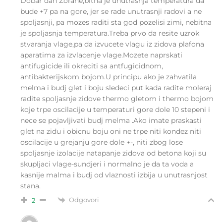
Dobar dan Zorane,bitna je unutrasnja temperatura da
bude +7 pa na gore, jer se rade unutrasnji radovi a ne
spoljasnji, pa mozes raditi sta god pozelisi zimi, nebitna
je spoljasnja temperatura.Treba prvo da resite uzrok
stvaranja vlage,pa da izvucete vlagu iz zidova plafona
aparatima za izvlacenje vlage.Mozete naprskati
antifugicide ili okreciti sa antfugicidnom,
antibakterijskom bojom.U principu ako je zahvatila
melma i budj glet i boju sledeci put kada radite moleraj
radite spoljasnje zidove thermo gletom i thermo bojom
koje trpe oscilacije u temperaturi gore dole 10 stepeni i
nece se pojavljivati budj melma .Ako imate praskasti
glet na zidu i obicnu boju oni ne trpe niti kondez niti
oscilacije u grejanju gore dole +-, niti zbog lose
spoljasnje izolacije natapanje zidova od betona koji su
skupljaci vlage-sundjeri i normalno je da ta voda a
kasnije malma i budj od vlaznosti izbija u unutrasnjost
stana.
Odgovori
2