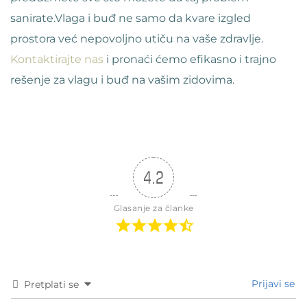
sanirate.Vlaga i buđ ne samo da kvare izgled
prostora već nepovoljno utiču na vaše zdravlje.
Kontaktirajte nas
i pronaći ćemo efikasno i trajno
rešenje za vlagu i buđ na vašim zidovima.
4.2
Glasanje za članke
Prijavi se
Pretplati se