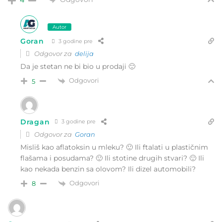
4
Autor
Goran
3 godine pre
Odgovor za
delija
Da je stetan ne bi bio u prodaji 🙂
Odgovori
5
Dragan
3 godine pre
Odgovor za
Goran
Misliš kao aflatoksin u mleku? 🙂 Ili ftalati u plastičnim
flašama i posudama? 🙂 Ili stotine drugih stvari? 🙂 Ili
kao nekada benzin sa olovom? Ili dizel automobili?
Odgovori
8