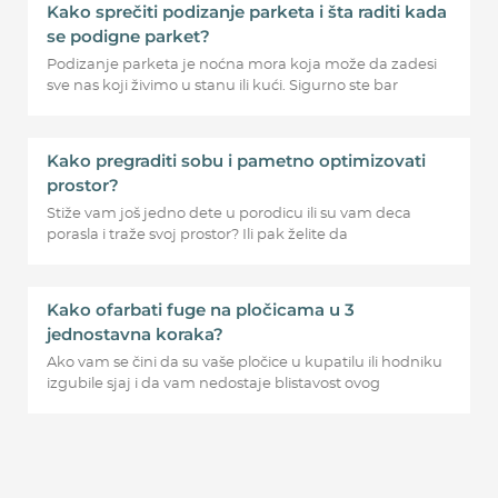
Kako sprečiti podizanje parketa i šta raditi kada
se podigne parket?
Podizanje parketa je noćna mora koja može da zadesi
sve nas koji živimo u stanu ili kući. Sigurno ste bar
Kako pregraditi sobu i pametno optimizovati
prostor?
Stiže vam još jedno dete u porodicu ili su vam deca
porasla i traže svoj prostor? Ili pak želite da
Kako ofarbati fuge na pločicama u 3
jednostavna koraka?
Ako vam se čini da su vaše pločice u kupatilu ili hodniku
izgubile sjaj i da vam nedostaje blistavost ovog