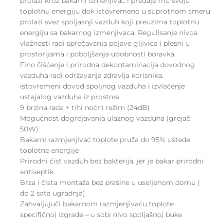
prolazi kroz bakarni izmenjivac i predaje mu svoju
toplotnu energiju dok istovremeno u suprotnom smeru
prolazi svez spoljasnji vazduh koji preuzima toplotnu
energiju sa bakarnog izmenjivaca. Regulisanje nivoa
vlažnosti radi sprečavanja pojave gljivica i plesni u
prostorijama i poboljšanja udobnosti boravka.
Fino čišćenje i prirodna dekontaminacija dovodnog
vazduha radi održavanja zdravlja korisnika.
istovremeni dovod spoljnog vazduha i izvlačenje
ustajalog vazduha iz prostora
9 brzina rada + tihi noćni režim (24dB)
Mogućnost dogrejavanja ulaznog vazduha (grejač
50W)
Bakarni razmjenjivać toplote pruža do 95% uštede
toplotne energije
Prirodni čist vazduh bez bakterija, jer je bakar prirodni
antiseptik.
Brza i čista montaža bez prašine u useljenom domu (
do 2 sata ugradnja).
Zahvaljujuči bakarnom razmjenjivaću toplote
specifičnoj izgrade – u sobi nivo spoljašnoj buke