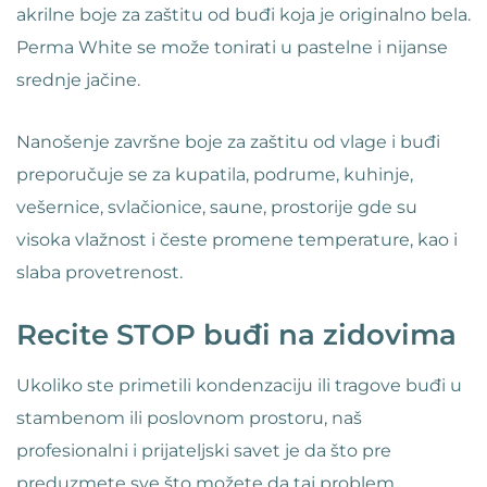
akrilne boje za zaštitu od buđi koja je originalno bela.
Perma White se može tonirati u pastelne i nijanse
srednje jačine.
Nanošenje završne boje za zaštitu od vlage i buđi
preporučuje se za kupatila, podrume, kuhinje,
vešernice, svlačionice, saune, prostorije gde su
visoka vlažnost i česte promene temperature, kao i
slaba provetrenost.
Recite STOP buđi na zidovima
Ukoliko ste primetili kondenzaciju ili tragove buđi u
stambenom ili poslovnom prostoru, naš
profesionalni i prijateljski savet je da što pre
preduzmete sve što možete da taj problem