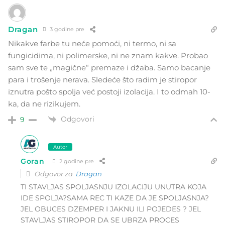
Dragan
3 godine pre
Nikakve farbe tu neće pomoći, ni termo, ni sa
fungicidima, ni polimerske, ni ne znam kakve. Probao
sam sve te „magične“ premaze i džaba. Samo bacanje
para i trošenje nerava. Sledeće što radim je stiropor
iznutra pošto spolja već postoji izolacija. I to odmah 10-
ka, da ne rizikujem.
Odgovori
9
Autor
Goran
2 godine pre
Odgovor za
Dragan
TI STAVLJAS SPOLJASNJU IZOLACIJU UNUTRA KOJA
IDE SPOLJA?SAMA REC TI KAZE DA JE SPOLJASNJA?
JEL OBUCES DZEMPER I JAKNU ILI POJEDES ? JEL
STAVLJAS STIROPOR DA SE UBRZA PROCES