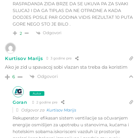
RASPADANJA ZIDA BRZE DA SE UKUVA PA ZA SVAKI
SLUCAJ I DA GA TIPLAS DA NE OTPADNE A KADA
DODJES POSLE PAR GODINA VIDIS REZULTAT 10 PUTA
GORE NEGO STO JE BILO .
Odgovori
2
Kurtisov Marijs
3 godine pre
Ako je zid u spavacoj sobi vlazan sta treba da koristim
Odgovori
6
Autor
Goran
2 godine pre
Odgovor za
Kurtisov Marijs
Rekuperator efikasan sistem ventilacije sa očuvanjem
energije osmišljen za upotrebu u stanovima, kućama i
hotelskim sobama.iskorisceni vazduh iz prostorije