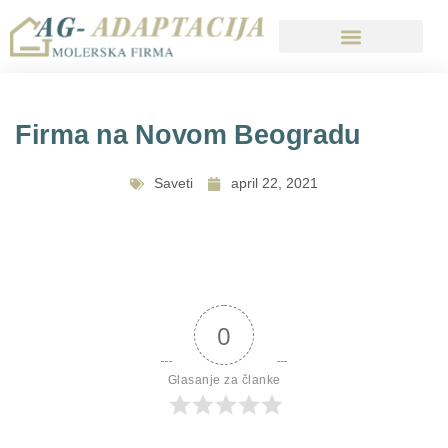
Firma na Novom Beogradu
Saveti
april 22, 2021
Unutrasnji Radovi Ag Adaptacija 1
Firma Unutrasnje Krecenje
Spoljasnji Prozori
Krecenje Plafona
Izgled Spolja
Firma
0
Glasanje za članke