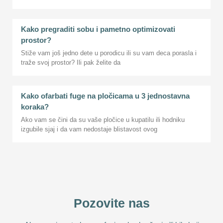
Kako pregraditi sobu i pametno optimizovati
prostor?
Stiže vam još jedno dete u porodicu ili su vam deca porasla i
traže svoj prostor? Ili pak želite da
Kako ofarbati fuge na pločicama u 3 jednostavna
koraka?
Ako vam se čini da su vaše pločice u kupatilu ili hodniku
izgubile sjaj i da vam nedostaje blistavost ovog
Pozovite nas