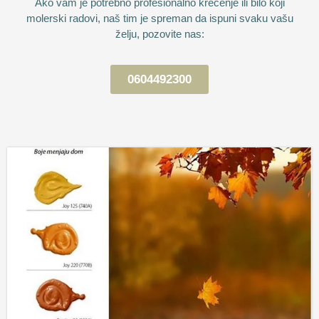
Ako vam je potrebno profesionalno krečenje ili bilo koji
molerski radovi, naš tim je spreman da ispuni svaku vašu
želju, pozovite nas:
0604492300