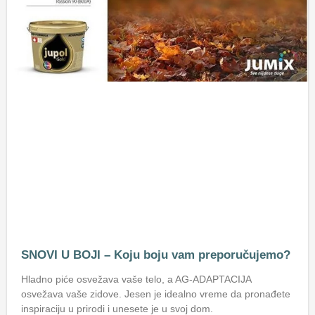
SNOVI U BOJI – Koju boju vam preporučujemo?
Hladno piće osvežava vaše telo, a AG-ADAPTACIJA
osvežava vaše zidove. Jesen je idealno vreme da pronađete
inspiraciju u prirodi i unesete je u svoj dom.