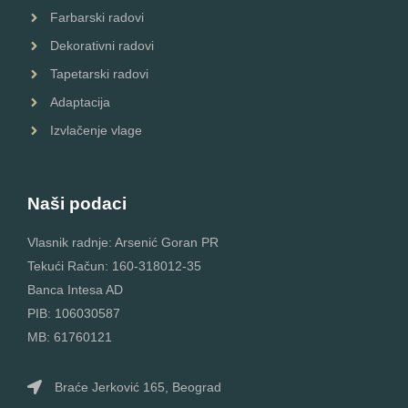
Farbarski radovi
Dekorativni radovi
Tapetarski radovi
Adaptacija
Izvlačenje vlage
Naši podaci
Vlasnik radnje: Arsenić Goran PR
Tekući Račun: 160-318012-35
Banca Intesa AD
PIB: 106030587
MB: 61760121
Braće Jerković 165, Beograd