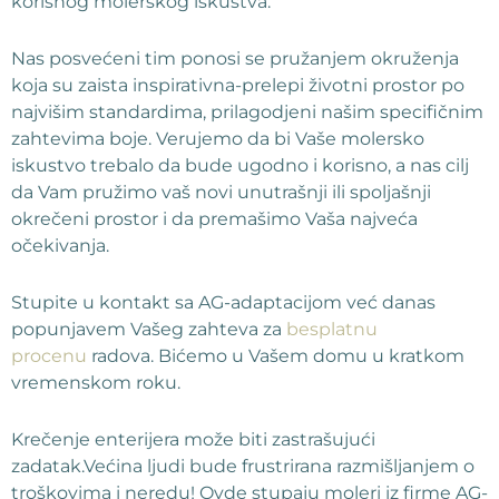
korisnog molerskog iskustva.
Nas posvećeni tim ponosi se pružanjem okruženja
koja su zaista inspirativna-prelepi životni prostor po
najvišim standardima, prilagodjeni našim specifičnim
zahtevima boje. Verujemo da bi Vaše molersko
iskustvo trebalo da bude ugodno i korisno, a nas cilj
da Vam pružimo vaš novi unutrašnji ili spoljašnji
okrečeni prostor i da premašimo Vaša najveća
očekivanja.
Stupite u kontakt sa AG-adaptacijom već danas
popunjavem Vašeg zahteva za
besplatnu
procenu
radova. Bićemo u Vašem domu u kratkom
vremenskom roku.
Krečenje enterijera može biti zastrašujući
zadatak.Većina ljudi bude frustrirana razmišljanjem o
troškovima i neredu! Ovde stupaju moleri iz firme AG-