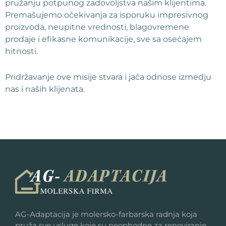
pružanju potpunog zadovoljstva našim klijentima.
Premašujemo očekivanja za isporuku impresivnog
proizvoda, neupitne vrednosti, blagovremene
prodaje i efikasne komunikacije, sve sa osećajem
hitnosti.
Pridržavanje ove misije stvara i jača odnose izmedju
nas i naših klijenata.
AG-Adaptacija je molersko-farbarska radnja koja
pruža sve usluge koje su neophodne za renoviranje,