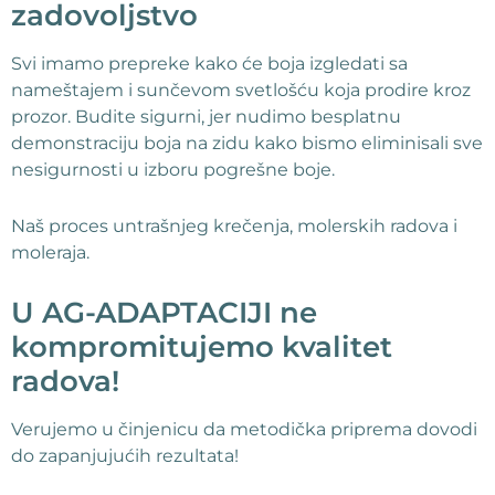
zadovoljstvo
Svi imamo prepreke kako će boja izgledati sa
nameštajem i sunčevom svetlošću koja prodire kroz
prozor. Budite sigurni, jer nudimo besplatnu
demonstraciju boja na zidu kako bismo eliminisali sve
nesigurnosti u izboru pogrešne boje.
Naš proces untrašnjeg krečenja, molerskih radova i
moleraja.
U AG-ADAPTACIJI ne
kompromitujemo kvalitet
radova!
Verujemo u činjenicu da metodička priprema dovodi
do zapanjujućih rezultata!