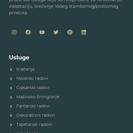
adaptaciju, krečenje Vašeg stambenog/poslovnog
prostora.
Usluge
Krečenje
Molerski radovi
Gipsarski radovi
Mašinsko šmirglanje
Farbarski radovi
Dekorativni radovi
Tapetarski radovi