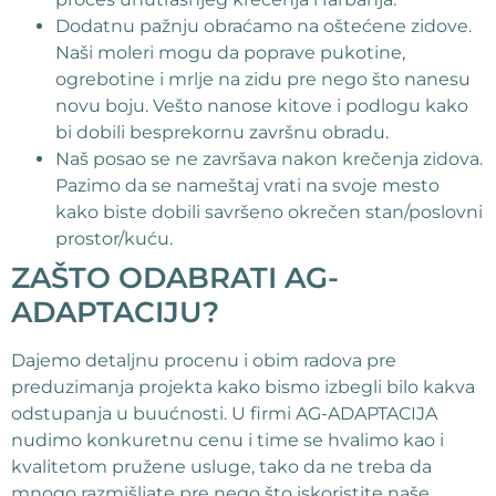
Dodatnu pažnju obraćamo na oštećene zidove.
Naši moleri mogu da poprave pukotine,
ogrebotine i mrlje na zidu pre nego što nanesu
novu boju. Vešto nanose kitove i podlogu kako
bi dobili besprekornu završnu obradu.
Naš posao se ne završava nakon krečenja zidova.
Pazimo da se nameštaj vrati na svoje mesto
kako biste dobili savršeno okrečen stan/poslovni
prostor/kuću.
ZAŠTO ODABRATI AG-
ADAPTACIJU?
Dajemo detaljnu procenu i obim radova pre
preduzimanja projekta kako bismo izbegli bilo kakva
odstupanja u buućnosti. U firmi AG-ADAPTACIJA
nudimo konkuretnu cenu i time se hvalimo kao i
kvalitetom pružene usluge, tako da ne treba da
mnogo razmišljate pre nego što iskoristite naše