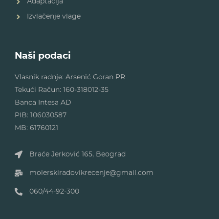
Adaptacija
Izvlačenje vlage
Naši podaci
Vlasnik radnje: Arsenić Goran PR
Tekući Račun: 160-318012-35
Banca Intesa AD
PIB: 106030587
MB: 61760121
Braće Jerković 165, Beograd
molerskiradovikrecenje@gmail.com
060/44-92-300