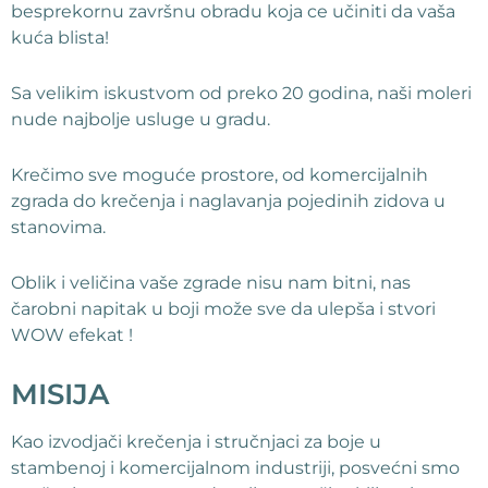
besprekornu završnu obradu koja ce učiniti da vaša
kuća blista!
Sa velikim iskustvom od preko 20 godina, naši moleri
nude najbolje usluge u gradu.
Krečimo sve moguće prostore, od komercijalnih
zgrada do krečenja i naglavanja pojedinih zidova u
stanovima.
Oblik i veličina vaše zgrade nisu nam bitni, nas
čarobni napitak u boji može sve da ulepša i stvori
WOW efekat !
MISIJA
Kao izvodjači krečenja i stručnjaci za boje u
stambenoj i komercijalnom industriji, posvećni smo