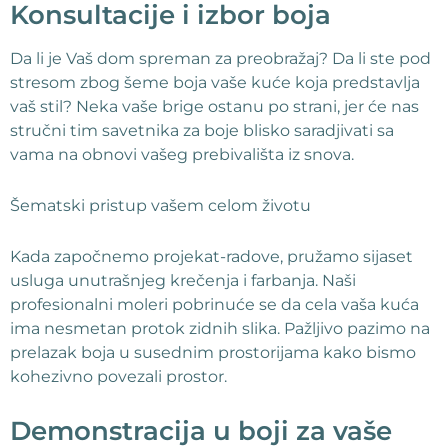
Konsultacije i izbor boja
Da li je Vaš dom spreman za preobražaj? Da li ste pod
stresom zbog šeme boja vaše kuće koja predstavlja
vaš stil? Neka vaše brige ostanu po strani, jer će nas
stručni tim savetnika za boje blisko saradjivati sa
vama na obnovi vašeg prebivališta iz snova.
Šematski pristup vašem celom životu
Kada započnemo projekat-radove, pružamo sijaset
usluga unutrašnjeg krečenja i farbanja. Naši
profesionalni moleri pobrinuće se da cela vaša kuća
ima nesmetan protok zidnih slika. Pažljivo pazimo na
prelazak boja u susednim prostorijama kako bismo
kohezivno povezali prostor.
Demonstracija u boji za vaše