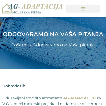
ODGOVARAMO NA VAŠA PITANJA
Početna
•
Odgovaramo na Vaša pitanja
Dobrodošli!
Oduševljeni smo što razmatrate
AG-ADAPTACIJU
za
Vaš sledeći molerski projekat i nadamo se da ćemo se