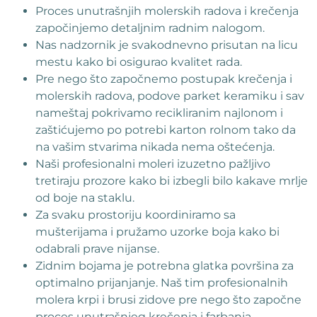
Proces unutrašnjih molerskih radova i krečenja
započinjemo detaljnim radnim nalogom.
Nas nadzornik je svakodnevno prisutan na licu
mestu kako bi osigurao kvalitet rada.
Pre nego što započnemo postupak krečenja i
molerskih radova, podove parket keramiku i sav
nameštaj pokrivamo recikliranim najlonom i
zaštićujemo po potrebi karton rolnom tako da
na vašim stvarima nikada nema oštećenja.
Naši profesionalni moleri izuzetno pažljivo
tretiraju prozore kako bi izbegli bilo kakave mrlje
od boje na staklu.
Za svaku prostoriju koordiniramo sa
mušterijama i pružamo uzorke boja kako bi
odabrali prave nijanse.
Zidnim bojama je potrebna glatka površina za
optimalno prijanjanje. Naš tim profesionalnih
molera krpi i brusi zidove pre nego što započne
proces unutrašnjeg krečenja i farbanja.