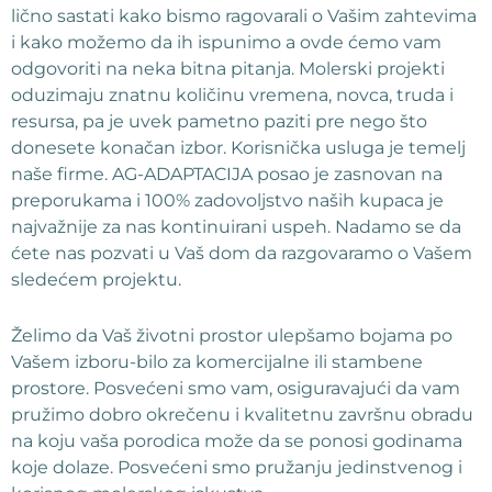
lično sastati kako bismo ragovarali o Vašim zahtevima
i kako možemo da ih ispunimo a ovde ćemo vam
odgovoriti na neka bitna pitanja. Molerski projekti
oduzimaju znatnu količinu vremena, novca, truda i
resursa, pa je uvek pametno paziti pre nego što
donesete konačan izbor. Korisnička usluga je temelj
naše firme. AG-ADAPTACIJA posao je zasnovan na
preporukama i 100% zadovoljstvo naših kupaca je
najvažnije za nas kontinuirani uspeh. Nadamo se da
ćete nas pozvati u Vaš dom da razgovaramo o Vašem
sledećem projektu.
Želimo da Vaš životni prostor ulepšamo bojama po
Vašem izboru-bilo za komercijalne ili stambene
prostore. Posvećeni smo vam, osiguravajući da vam
pružimo dobro okrečenu i kvalitetnu završnu obradu
na koju vaša porodica može da se ponosi godinama
koje dolaze. Posvećeni smo pružanju jedinstvenog i