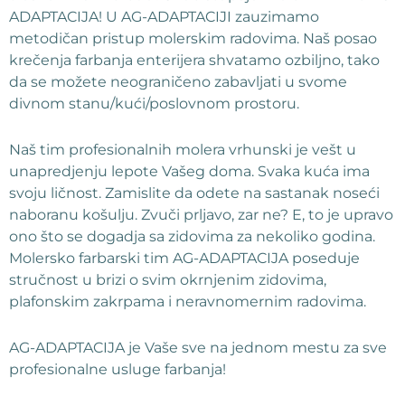
ADAPTACIJA! U AG-ADAPTACIJI zauzimamo
metodičan pristup molerskim radovima. Naš posao
krečenja farbanja enterijera shvatamo ozbiljno, tako
da se možete neograničeno zabavljati u svome
divnom stanu/kući/poslovnom prostoru.
Naš tim profesionalnih molera vrhunski je vešt u
unapredjenju lepote Vašeg doma. Svaka kuća ima
svoju ličnost. Zamislite da odete na sastanak noseći
naboranu košulju. Zvuči prljavo, zar ne? E, to je upravo
ono što se dogadja sa zidovima za nekoliko godina.
Molersko farbarski tim AG-ADAPTACIJA poseduje
stručnost u brizi o svim okrnjenim zidovima,
plafonskim zakrpama i neravnomernim radovima.
AG-ADAPTACIJA je Vaše sve na jednom mestu za sve
profesionalne usluge farbanja!