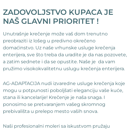
ZADOVOLJSTVO KUPACA JE
NAŠ GLAVNI PRIORITET !
Unutrašnje krečenje može vaš dom trenutno
preobraziti iz lošeg u predivno okrečeno
domaćinstvo. Uz naše vrhunske usluge krečenja
enterijera, sve što treba da uradite je da nas pozovete,
a zatim sednete i da se opustite. Naše je da vam
pružimo visokokvalitetnu uslugu krečenja enterijera.
AG-ADAPTACIJA nudi izvaredne usluge krečenja koje
mogu u potpunosti poboljšati eleganciju vaše kuće,
stana ili kancelarije! Krečenje je naša snaga. I
ponosimo se pretvaranjem vašeg skromnog
prebivališta u prelepo mesto vaših snova.
Naši profesionalni moleri sa iskustvom pružaju