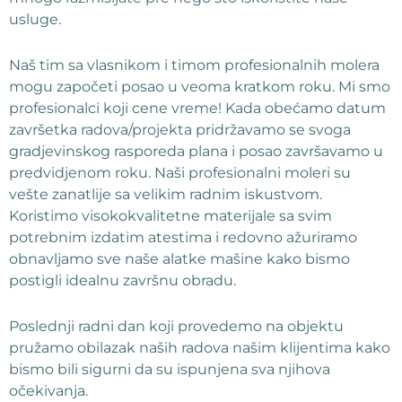
usluge.
Naš tim sa vlasnikom i timom profesionalnih molera
mogu započeti posao u veoma kratkom roku. Mi smo
profesionalci koji cene vreme! Kada obećamo datum
završetka radova/projekta pridržavamo se svoga
gradjevinskog rasporeda plana i posao završavamo u
predvidjenom roku. Naši profesionalni moleri su
vešte zanatlije sa velikim radnim iskustvom.
Koristimo visokokvalitetne materijale sa svim
potrebnim izdatim atestima i redovno ažuriramo
obnavljamo sve naše alatke mašine kako bismo
postigli idealnu završnu obradu.
Poslednji radni dan koji provedemo na objektu
pružamo obilazak naših radova našim klijentima kako
bismo bili sigurni da su ispunjena sva njihova
očekivanja.